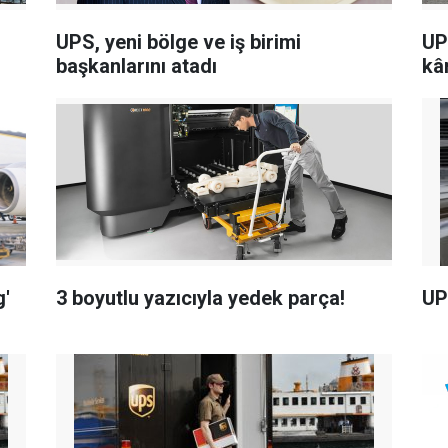
UPS, yeni bölge ve iş birimi
UPS
başkanlarını atadı
kâ
g'
3 boyutlu yazıcıyla yedek parça!
UP