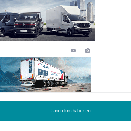
11:43
SOCAR Terminal de, MSC Tiger Servisi'nin uğrak 
Günün tüm
haberleri