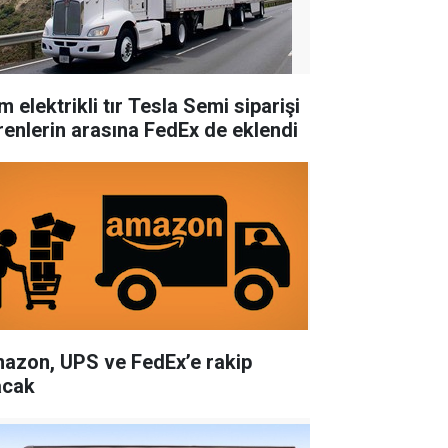
 elektrikli tır Tesla Semi siparişi
renlerin arasına FedEx de eklendi
azon, UPS ve FedEx’e rakip
acak