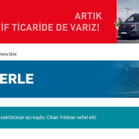
itene Ekle
 sektörünün acı kaybı; Cihan Yıldıran vefat etti