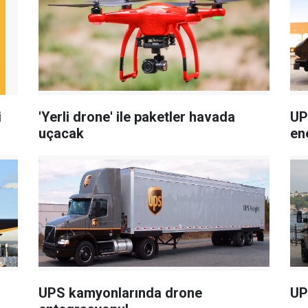
i
'Yerli drone' ile paketler havada
UP
uçacak
ene
UPS kamyonlarında drone
UP