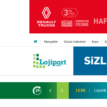
Manşetler
Günün Haberleri
Arşiv
S
 Yıldız daha kattı
24
12:50
Lojistik