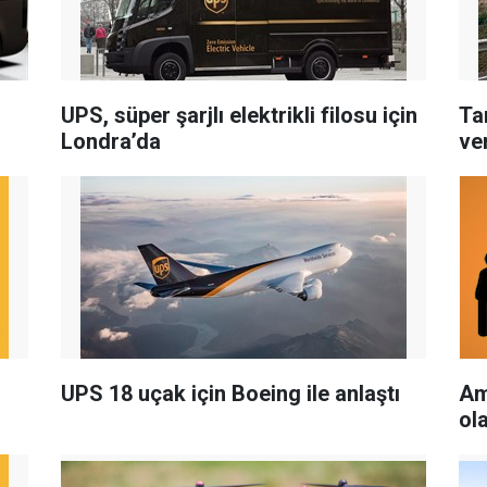
UPS, süper şarjlı elektrikli filosu için
Tam
Londra’da
ve
UPS 18 uçak için Boeing ile anlaştı
Am
ol