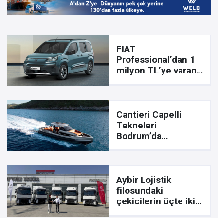
FIAT
Professional’dan 1
milyon TL’ye varan
finansman desteği
Cantieri Capelli
Tekneleri
Bodrum’da
Görücüye Çıktı
Aybir Lojistik
filosundaki
çekicilerin üçte ikisi
Renault Trucks oldu