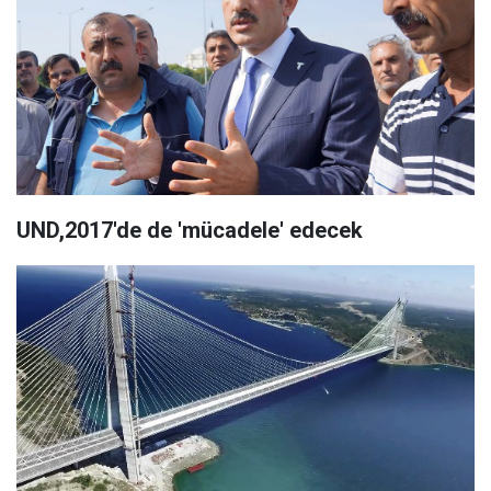
UND,2017'de de 'mücadele' edecek