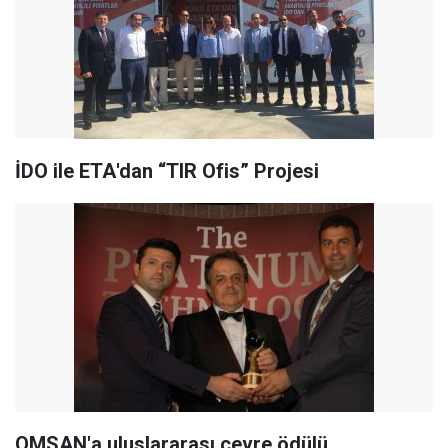
İDO
ile
ETA
'dan “TIR Ofis” Projesi
OMSAN
'a uluslararası çevre ödülü