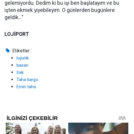
gelemiyordu. Dedim ki bu işi ben başlatayım ve bu
işten ekmek yiyebileyim. O günlerden bugünlere
geldik…”
LOJİPORT
Etiketler :
lojistik
basarı
Irak
Taha kargo
Emin taha