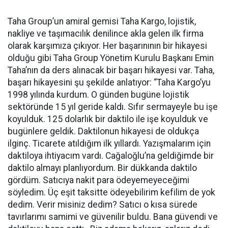
Taha Group’un amiral gemisi Taha Kargo, lojistik,
nakliye ve taşımacılık denilince akla gelen ilk firma
olarak karşımıza çıkıyor. Her başarınının bir hikayesi
olduğu gibi Taha Group Yönetim Kurulu Başkanı Emin
Taha’nın da ders alınacak bir başarı hikayesi var. Taha,
başarı hikayesini şu şekilde anlatıyor: “Taha Kargo’yu
1998 yılında kurdum. O günden bugüne lojistik
sektöründe 15 yıl geride kaldı. Sıfır sermayeyle bu işe
koyulduk. 125 dolarlık bir daktilo ile işe koyulduk ve
bugünlere geldik. Daktilonun hikayesi de oldukça
ilginç. Ticarete atıldığım ilk yıllardı. Yazışmalarım için
daktiloya ihtiyacım vardı. Cağaloğlu’na geldiğimde bir
daktilo almayı planlıyordum. Bir dükkanda daktilo
gördüm. Satıcıya nakit para ödeyemeyeceğimi
söyledim. Üç eşit taksitte ödeyebilirim kefilim de yok
dedim. Verir misiniz dedim? Satıcı o kısa sürede
tavırlarımı samimi ve güvenilir buldu. Bana güvendi ve