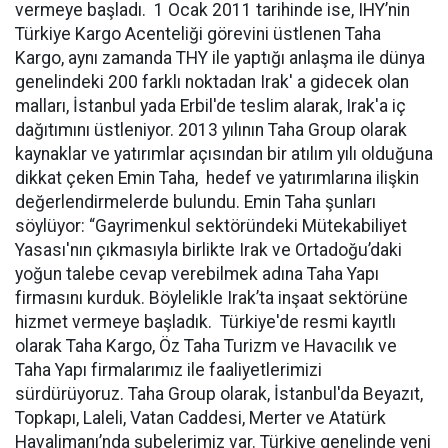
vermeye başladı. 1 Ocak 2011 tarihinde ise, IHY’nin
Türkiye Kargo Acenteliği görevini üstlenen Taha
Kargo, aynı zamanda THY ile yaptığı anlaşma ile dünya
genelindeki 200 farklı noktadan Irak' a gidecek olan
malları, İstanbul yada Erbil'de teslim alarak, Irak'a iç
dağıtımını üstleniyor. 2013 yılının Taha Group olarak
kaynaklar ve yatırımlar açısından bir atılım yılı olduğuna
dikkat çeken Emin Taha, hedef ve yatırımlarına ilişkin
değerlendirmelerde bulundu. Emin Taha şunları
söylüyor: “Gayrimenkul sektöründeki Mütekabiliyet
Yasası'nın çıkmasıyla birlikte Irak ve Ortadoğu’daki
yoğun talebe cevap verebilmek adına Taha Yapı
firmasını kurduk. Böylelikle Irak’ta inşaat sektörüne
hizmet vermeye başladık. Türkiye'de resmi kayıtlı
olarak Taha Kargo, Öz Taha Turizm ve Havacılık ve
Taha Yapı firmalarımız ile faaliyetlerimizi
sürdürüyoruz. Taha Group olarak, İstanbul'da Beyazıt,
Topkapı, Laleli, Vatan Caddesi, Merter ve Atatürk
Havalimanı’nda şubelerimiz var. Türkiye genelinde yeni