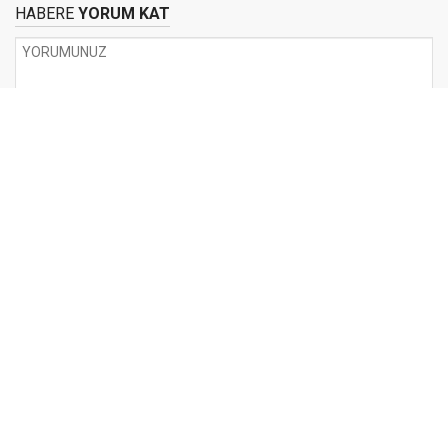
HABERE
YORUM KAT
UYARI:
Küfür, hakaret, rencide edici cümleler veya imalar, inançlara saldırı
içeren, imla kuralları ile yazılmamış,
Türkçe karakter kullanılmayan ve büyük harflerle yazılmış yorumlar
onaylanmamaktadır.