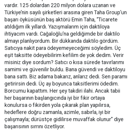
vardır. 125 dolardan 220 milyon dolara uzanan ve
Türkiye’nin sayılı şirketleri arasına giren Taha Group’un
başarı öyküsünün baş aktörü Emin Taha, “Ticarete
atıldığım ilk yıllardı. Yazışmalarım için daktiloya
ihtiyacım vardı. Cağaloğlu’na geldiğimde bir daktilo
almayı planlıyordum. Bir dükkanda daktilo gördüm.
Satıcıya nakit para ödeyemeyeceğimi söyledim. Üç
eşit taksitte ödeyebilirim kefilim de yok dedim. Verir
misiniz diye sordum? Satıcı o kısa sürede tavırlarımı
samimi ve güvenilir buldu. Bana güvendi ve daktiloyu
bana sattı. Biz adama bakarız, anlarız dedi. Sen paramı
getirirsin dedi. Üç ay boyunca taksitlerimi ödedim.
Borcumu kapattım. Her şey takdiri ilahi. Ancak tabii
her başarının başlangıcında iyi bir fikir ortaya
konulursa o fikirden yola çıkarak plan yapılırsa,
hedeflere doğru zamanla, azimle, sabırla, iyi bir
çalışmayla; dürüstçe gidilirse muvaffak olunur” diye
başarısının sırrını özetliyor.