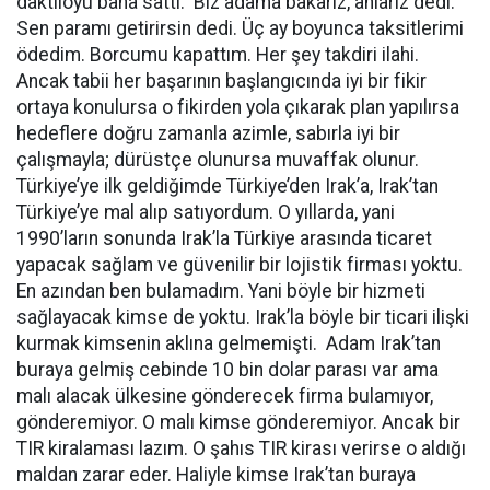
daktiloyu bana sattı. Biz adama bakarız, anlarız dedi.
Sen paramı getirirsin dedi. Üç ay boyunca taksitlerimi
ödedim. Borcumu kapattım. Her şey takdiri ilahi.
Ancak tabii her başarının başlangıcında iyi bir fikir
ortaya konulursa o fikirden yola çıkarak plan yapılırsa
hedeflere doğru zamanla azimle, sabırla iyi bir
çalışmayla; dürüstçe olunursa muvaffak olunur.
Türkiye’ye ilk geldiğimde Türkiye’den Irak’a, Irak’tan
Türkiye’ye mal alıp satıyordum. O yıllarda, yani
1990’ların sonunda Irak’la Türkiye arasında ticaret
yapacak sağlam ve güvenilir bir lojistik firması yoktu.
En azından ben bulamadım. Yani böyle bir hizmeti
sağlayacak kimse de yoktu. Irak’la böyle bir ticari ilişki
kurmak kimsenin aklına gelmemişti. Adam Irak’tan
buraya gelmiş cebinde 10 bin dolar parası var ama
malı alacak ülkesine gönderecek firma bulamıyor,
gönderemiyor. O malı kimse gönderemiyor. Ancak bir
TIR kiralaması lazım. O şahıs TIR kirası verirse o aldığı
maldan zarar eder. Haliyle kimse Irak’tan buraya