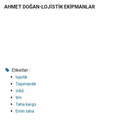
AHMET DOĞAN-LOJİSTİK EKİPMANLAR
Etiketler :
lojistik
Taşımacılık
ödül
tim
Taha kargo
Emin taha