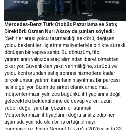
Mercedes-Benz Türk Otobüs Pazarlama ve Satış
Direktörü Osman Nuri Aksoy da şunları söyledi:
"
Şehirler arası yolcu taşımacılığı sektörü, değişen
yolcu beklentileri, işletme maliyetleriyle birlikte sürekli
dönüşen bir yapıya sahip. Bu dönüşüm, filo
yatırımlarını yalnızca araç alımından ibaret olmaktan
çıkarıyor. Güvenlikten yakıt verimliliğine, sürücü ve
yolcu konforundan satış sonrası hizmetlere kadar
birçok unsur, yatırım kararlarının ayrılmaz bir parçası
haline geliyor. Bizim de şirket olarak amacımız,
müşterilerimizin yalnızca bugünkü ihtiyaçlarına değil,
gelecekteki beklentilerine de cevap veren, uzun
vadeli değer yaratan çözümler sunmak.
Müşterilerimizin ihtiyaçlarını doğru analiz edip her
aşamada yanında olan bir iş ortağı olmayı
önemsiyoruz. Enver Geçgel Turizm'in 2026 yılında 33