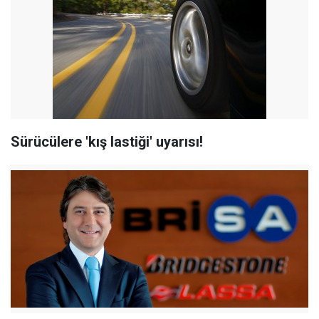
Sürücülere 'kış lastiği' uyarısı!