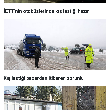
İETT'nin otobüslerinde kış lastiği hazır
Kış lastiği pazardan itibaren zorunlu