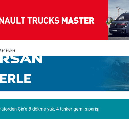
itene Ekle
eçgel Turizm, filosuna 63 Yıldız daha kattı