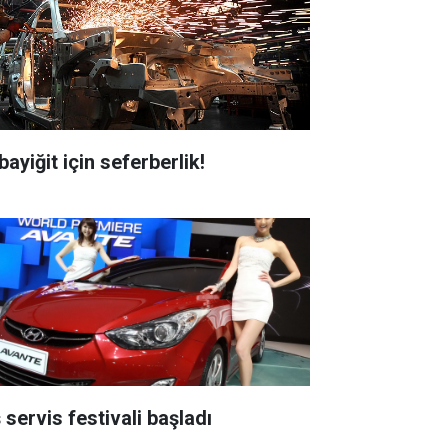
ayiğit için seferberlik!
 servis festivali başladı