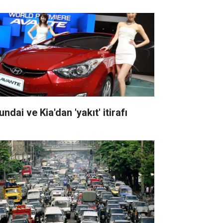
ndai ve Kia'dan 'yakıt' itirafı