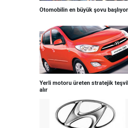
Otomobilin en büyük şovu başlıyo
Yerli motoru üreten stratejik teşvi
alır