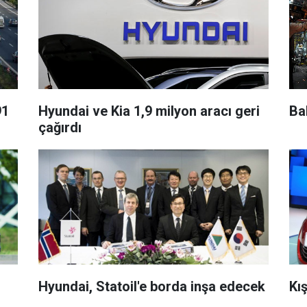
91
Hyundai ve Kia 1,9 milyon aracı geri
Bab
çağırdı
Hyundai, Statoil'e borda inşa edecek
Kış