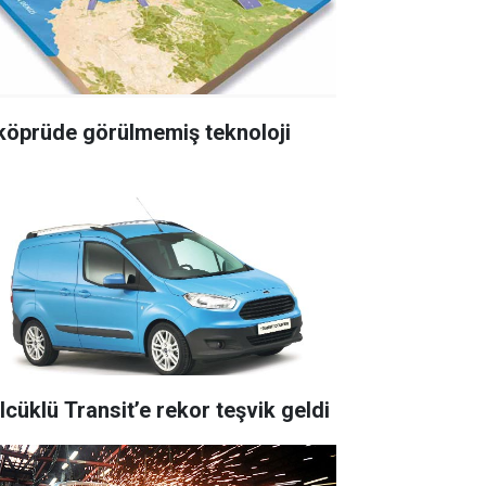
 köprüde görülmemiş teknoloji
lcüklü Transit’e rekor teşvik geldi