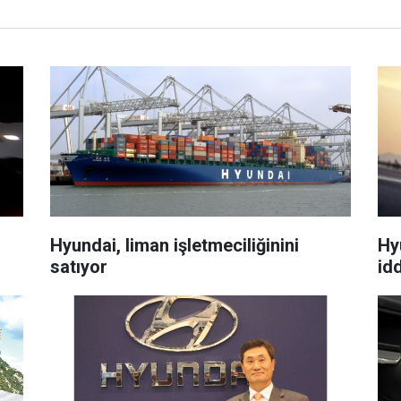
Hyundai, liman işletmeciliğinini
Hy
satıyor
idd