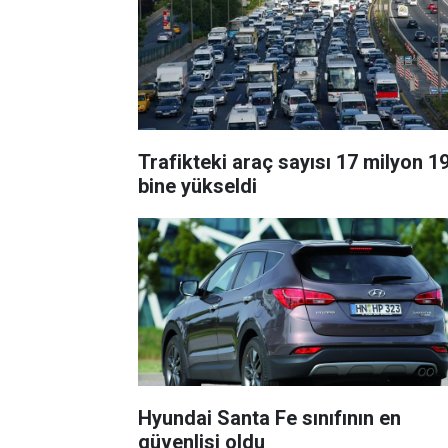
Trafikteki araç sayısı 17 milyon 1
bine yükseldi
Hyundai Santa Fe sınıfının en
güvenlisi oldu