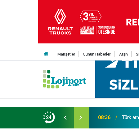
Manşetler
Günün Haberleri
Arşiv
S
ük; 4 tanker gemi siparişi
24
18:04
Enver G