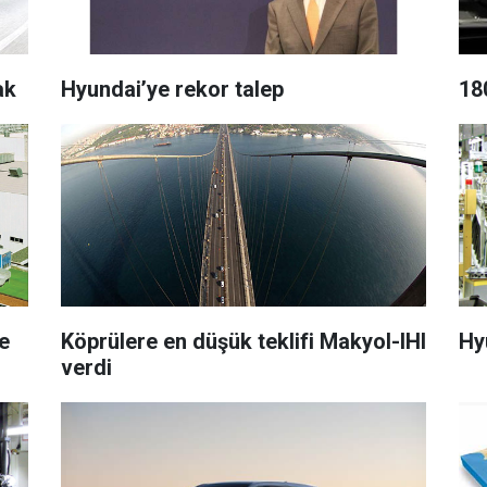
ak
Hyundai’ye rekor talep
180
ne
Köprülere en düşük teklifi Makyol-IHI
Hy
verdi