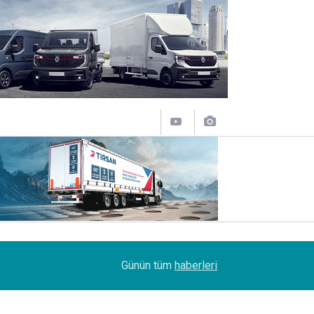
12:50
Lojistik sektörünün acı kaybı; Cihan Yıldıran vefat
Günün tüm
haberleri