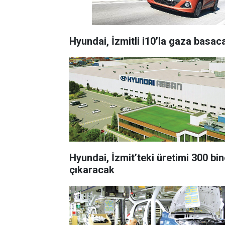
Hyundai, İzmitli i10’la gaza basac
Hyundai, İzmit’teki üretimi 300 bi
çıkaracak