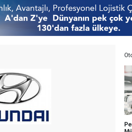
Ot
Pe
Mü