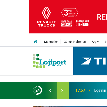
Manşetler
Günün Haberleri
Arşiv
S
 TL’ye varan finansman desteği
24
17:57
Ege'nin