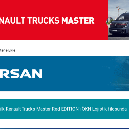
itene Ekle
 ilk Renault Trucks Master Red EDITION'ı ÖKN Lojistik filosunda