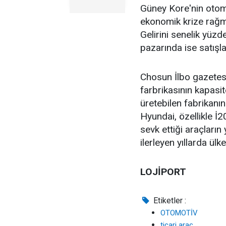
Güney Kore'nin otom
ekonomik krize rağm
Gelirini senelik yüz
pazarında ise satışlar
Chosun İlbo gazetes
farbrikasının kapasite
üretebilen fabrikanın
Hyundai, özellikle İ2
sevk ettiği araçların
ilerleyen yıllarda ülk
LOJİPORT
Etiketler :
OTOMOTİV
ticari araç