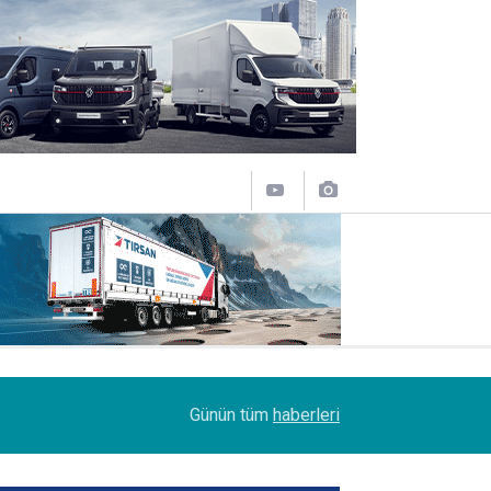
08:51
DSV Türkiye’de bayrak değişimi
Günün tüm
haberleri