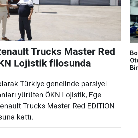
 Renault Trucks Master Red
Bo
Ot
KN Lojistik filosunda
Bi
olarak Türkiye genelinde parsiyel
onları yürüten ÖKN Lojistik, Ege
 Renault Trucks Master Red EDITION
suna kattı.