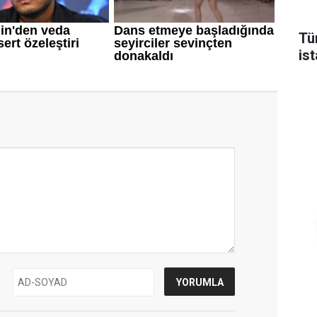
Tü
is