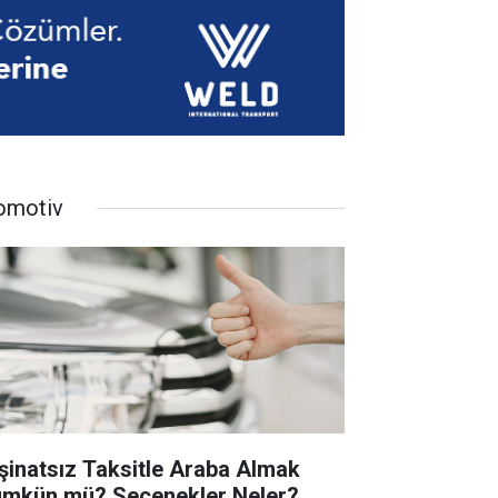
omotiv
şinatsız Taksitle Araba Almak
mkün mü? Seçenekler Neler?