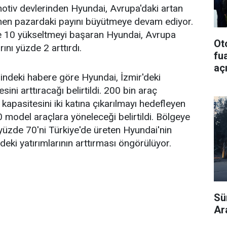
otiv devlerinden Hyundai, Avrupa'daki artan
en pazardaki payını büyütmeye devam ediyor.
de 10 yükseltmeyi başaran Hyundai, Avrupa
Ot
ını yüzde 2 arttırdı.
fu
aç
indeki habere göre Hyundai, İzmir'deki
sini arttıracağı belirtildi. 200 bin araç
 kapasitesini iki katına çıkarılmayı hedefleyen
0 model araçlara yöneleceği belirtildi. Bölgeye
 yüzde 70'ni Türkiye'de üreten Hyundai'nin
edeki yatırımlarının arttırması öngörülüyor.
Sür
Ar