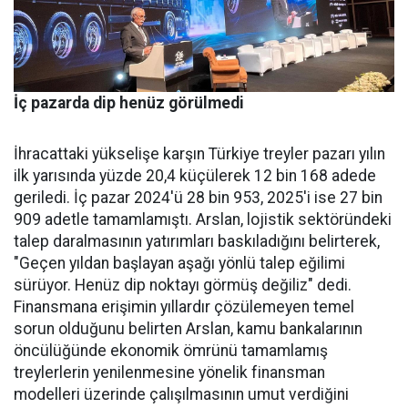
İç pazarda dip henüz görülmedi
İhracattaki yükselişe karşın Türkiye treyler pazarı yılın
ilk yarısında yüzde 20,4 küçülerek 12 bin 168 adede
geriledi. İç pa­zar 2024'ü 28 bin 953, 2025'i ise 27 bin
909 adetle tamamlamış­tı. Arslan, lojistik sektöründeki
talep daralmasının yatırımları baskıladığını belirterek,
"Geçen yıldan başlayan aşağı yönlü talep eğilimi
sürüyor. Henüz dip nok­tayı görmüş değiliz" dedi.
Finans­mana erişimin yıllardır çözüle­meyen temel
sorun olduğunu be­lirten Arslan, kamu bankalarının
öncülüğünde ekonomik ömrü­nü tamamlamış
treylerlerin ye­nilenmesine yönelik finansman
modelleri üzerinde çalışılması­nın umut verdiğini