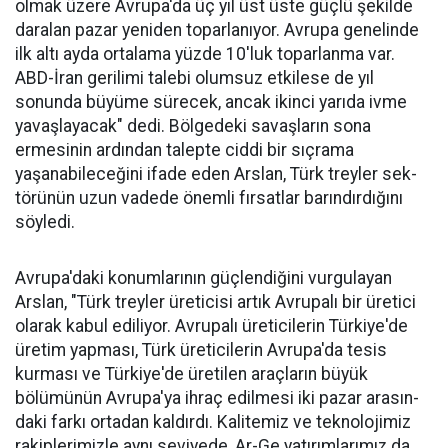
olmak üzere Av­rupa'da üç yıl üst üste güçlü şe­kilde
daralan pazar yeniden to­parlanıyor. Avrupa genelinde
ilk altı ayda ortalama yüzde 10'luk toparlanma var.
ABD-İran geri­limi talebi olumsuz etkilese de yıl
sonunda büyüme sürecek, ancak ikinci yarıda ivme
yavaşlayacak" dedi. Bölgedeki savaşların sona
ermesinin ardından talepte ciddi bir sıçrama
yaşanabileceğini ifa­de eden Arslan, Türk treyler sek­
törünün uzun vadede önemli fır­satlar barındırdığını
söyledi.
Avrupa'daki konumlarının güçlendiğini vurgulayan
Arslan, "Türk treyler üreticisi artık Avru­palı bir üretici
ola­rak kabul ediliyor. Avrupalı üreticile­rin Türkiye'de
üre­tim yapması, Türk üreticilerin Avru­pa'da tesis
kurması ve Türkiye'de üreti­len araçların büyük
bölümünün Avru­pa'ya ihraç edilme­si iki pazar arasın­
daki farkı ortadan kaldırdı. Kalitemiz ve teknolojimiz
ra­kiplerimizle aynı seviyede, Ar-Ge ya­tırımlarımız da