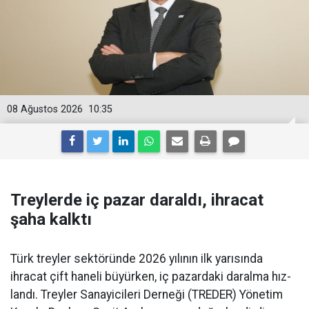
08 Ağustos 2026
10:35
Treylerde iç pazar daraldı, ihracat
şaha kalktı
Türk treyler sektöründe 2026 yılının ilk yarısın­da
ihracat çift haneli bü­yürken, iç pazardaki daralma hız­
landı. Treyler Sanayicileri Der­neği (TREDER) Yönetim