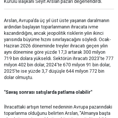
Kurulu Başkanı Seyit Arslan pazarı değerlendirdi.
Arslan, Avrupa'da üç yıl üst üste yaşanan daralma­nın
ardından başlayan toparlan­manın ihracata ivme
kazandır­dığını, ancak jeopolitik riskle­rin yılın ikinci
yarısında büyüme hızını sınırlayacağını söyledi. Ocak-
Haziran 2026 döneminde treyler ihracatı geçen yılın
aynı dönemine göre yüzde 17,3 artarak 300 milyon
719 bin dolara yüksel­di. Sektörün ihracatı 2023'te 777
milyon 402 bin dolar, 2024'te 670 milyon 91 bin dolar,
2025'te ise yüzde 3,7 düşüşle 644 milyon 772 bin
dolar olmuştu.
"Savaş sonrası satışlarda patlama olabilir"
İhracattaki artışın temel nede­ninin Avrupa pazarındaki
topar­lanma olduğunu belirten Arslan, "Almanya başta