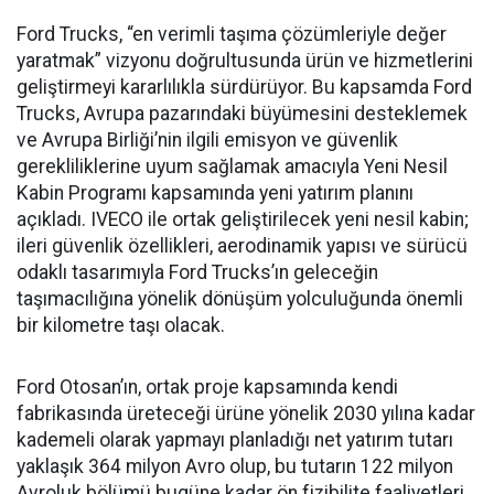
Ford Trucks, “en verimli taşıma çözümleriyle değer
yaratmak” vizyonu doğrultusunda ürün ve hizmetlerini
geliştirmeyi kararlılıkla sürdürüyor. Bu kapsamda Ford
Trucks, Avrupa pazarındaki büyümesini desteklemek
ve Avrupa Birliği’nin ilgili emisyon ve güvenlik
gerekliliklerine uyum sağlamak amacıyla Yeni Nesil
Kabin Programı kapsamında yeni yatırım planını
açıkladı. IVECO ile ortak geliştirilecek yeni nesil kabin;
ileri güvenlik özellikleri, aerodinamik yapısı ve sürücü
odaklı tasarımıyla Ford Trucks’ın geleceğin
taşımacılığına yönelik dönüşüm yolculuğunda önemli
bir kilometre taşı olacak.
Ford Otosan’ın, ortak proje kapsamında kendi
fabrikasında üreteceği ürüne yönelik 2030 yılına kadar
kademeli olarak yapmayı planladığı net yatırım tutarı
yaklaşık 364 milyon Avro olup, bu tutarın 122 milyon
Avroluk bölümü bugüne kadar ön fizibilite faaliyetleri