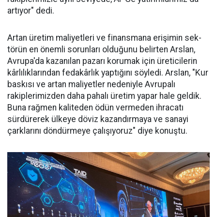
ar­tıyor" dedi.
Artan üretim ma­liyetleri ve finans­mana erişimin sek­
törün en önemli sorunları oldu­ğunu belirten Arslan,
Avrupa'da kazanılan pazarı korumak için üreticilerin
kârlılıklarından fe­dakârlık yaptığını söyledi. Arslan, "Kur
baskısı ve artan maliyetler nedeniyle Avrupalı
rakiplerimiz­den daha pahalı üretim yapar ha­le geldik.
Buna rağmen kaliteden ödün vermeden ihracatı
sürdüre­rek ülkeye döviz kazandırmaya ve sanayi
çarklarını döndürmeye ça­lışıyoruz" diye konuştu.