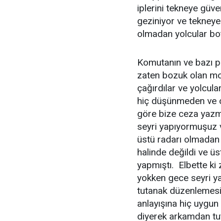
iplerini tekneye güv
geziniyor ve tekneye
olmadan yolcular bot
Komutanın ve bazı p
zaten bozuk olan mo
çağırdılar ve yolcular
hiç düşünmeden ve 
göre bize ceza yazma
seyri yapıyormuşuz 
üstü radarı olmadan
halinde değildi ve ü
yapmıştı. Elbette ki
yokken gece seyri ya
tutanak düzenlemesi 
anlayışına hiç uygun
diyerek arkamdan tu