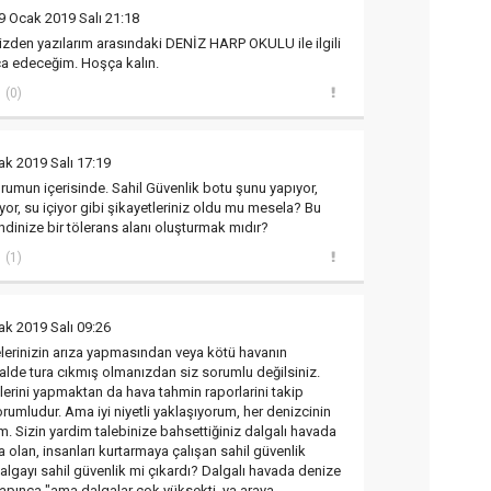
9 Ocak 2019 Salı 21:18
izden yazılarım arasındaki DENİZ HARP OKULU ile ilgili
ca edeceğim. Hoşça kalın.
(0)
ak 2019 Salı 17:19
rumun içerisinde. Sahil Güvenlik botu şunu yapıyor,
or, su içiyor gibi şikayetleriniz oldu mu mesela? Bu
endinize bir tölerans alanı oluşturmak mıdır?
(1)
ak 2019 Salı 09:26
lerinizin arıza yapmasından veya kötü havanın
halde tura cıkmış olmanızdan siz sorumlu değilsiniz.
lerini yapmaktan da hava tahmin raporlarini takip
umludur. Ama iyi niyetli yaklaşıyorum, her denizcinin
m. Sizin yardim talebinize bahsettiğiniz dalgalı havada
 olan, insanları kurtarmaya çalışan sahil güvenlik
lgayı sahil güvenlik mi çıkardı? Dalgalı havada denize
 yapınca "ama dalgalar çok yüksekti, ya araya