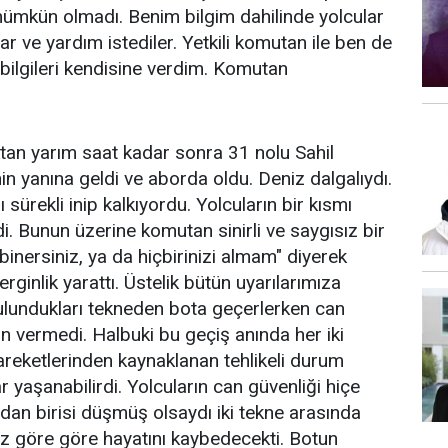
mkün olmadı. Benim bilgim dahilinde yolcular
lar ve yardım istediler. Yetkili komutan ile ben de
bilgileri kendisine verdim. Komutan
.
tan yarım saat kadar sonra 31 nolu Sahil
in yanına geldi ve aborda oldu. Deniz dalgalıydı.
 sürekli inip kalkıyordu. Yolcuların bir kısmı
. Bunun üzerine komutan sinirli ve saygısız bir
 binersiniz, ya da hiçbirinizi almam" diyerek
rginlik yarattı. Üstelik bütün uyarılarımıza
ulundukları tekneden bota geçerlerken can
in vermedi. Halbuki bu geçiş anında her iki
areketlerinden kaynaklanan tehlikeli durum
r yaşanabilirdi. Yolcuların can güvenliği hiçe
rdan birisi düşmüş olsaydı iki tekne arasında
öz göre göre hayatını kaybedecekti. Botun