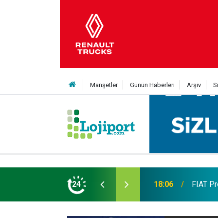
Manşetler
Günün Haberleri
Arşiv
S
 TL’ye varan finansman desteği
24
17:57
Ege'nin