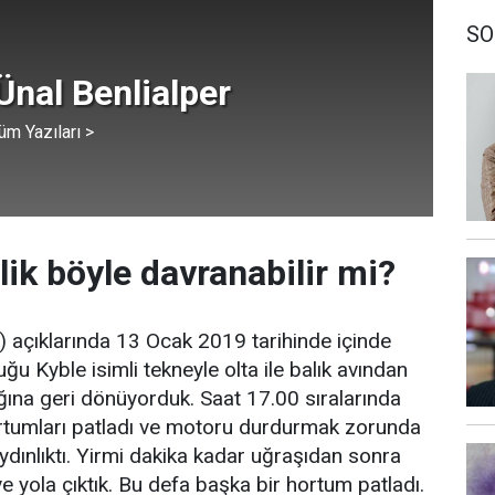
SO
Ünal Benlialper
üm Yazıları >
lik böyle davranabilir mi?
 açıklarında 13 Ocak 2019 tarihinde içinde
ğu Kyble isimli tekneyle olta ile balık avından
ğına geri dönüyorduk. Saat 17.00 sıralarında
ortumları patladı ve motoru durdurmak zorunda
ydınlıktı. Yirmi dakika kadar uğraşıdan sonra
e yola çıktık. Bu defa başka bir hortum patladı.