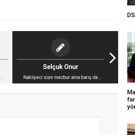
DS
Selçuk Onur
Nakliyeci size mecbur ama barış da
güzel bir şeydir
Ma
fa
yö