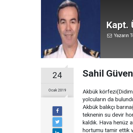
Kapt. 
Yazarın T
Sahil Güven
24
Ocak 2019
Akbük körfezi(Didim)
yolcuların da bulundu
Akbük balıkçı barına
teknenin su devir h
kaldık. Hava henüz a
hortumu tamir ettik v