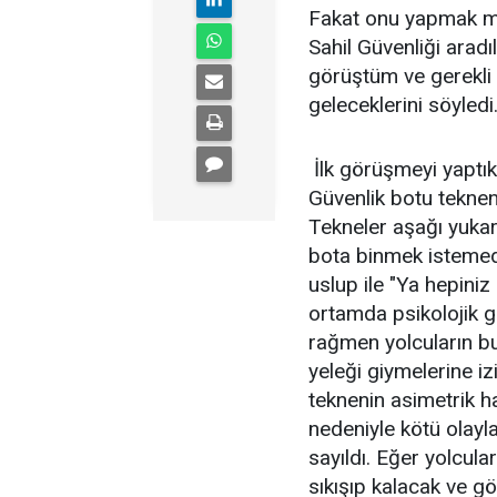
Fakat onu yapmak mü
Sahil Güvenliği aradı
görüştüm ve gerekli 
geleceklerini söyledi
İlk görüşmeyi yaptık
Güvenlik botu teknen
Tekneler aşağı yukarı
bota binmek istemedi
uslup ile "Ya hepiniz
ortamda psikolojik ge
rağmen yolcuların b
yeleği giymelerine iz
teknenin asimetrik h
nedeniyle kötü olayla
sayıldı. Eğer yolcula
sıkışıp kalacak ve g