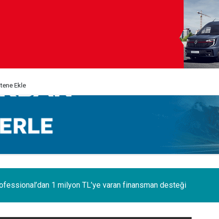
itene Ekle
 ilk Renault Trucks Master Red EDITION'ı ÖKN Lojistik filosunda