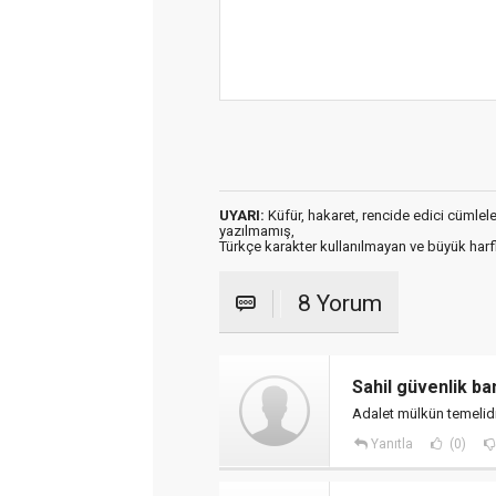
UYARI:
Küfür, hakaret, rencide edici cümleler 
yazılmamış,
Türkçe karakter kullanılmayan ve büyük har
8 Yorum
Sahil güvenlik ba
Adalet mülkün temelidir
Yanıtla
(0)