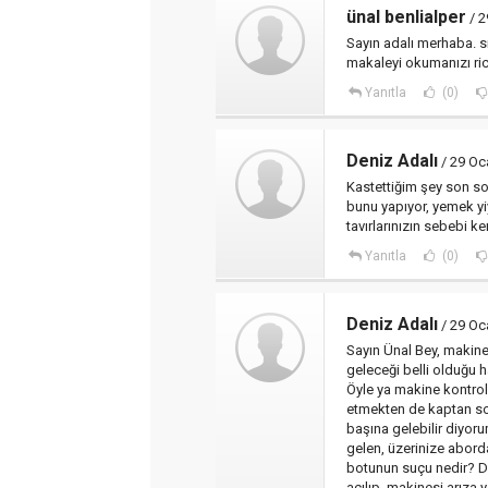
ünal benlialper
/ 2
Sayın adalı merhaba. s
makaleyi okumanızı ri
Yanıtla
(0)
Deniz Adalı
/ 29 Oc
Kastettiğim şey son so
bunu yapıyor, yemek yiy
tavırlarınızın sebebi k
Yanıtla
(0)
Deniz Adalı
/ 29 Oc
Sayın Ünal Bey, makine
geleceği belli olduğu 
Öyle ya makine kontrol
etmekten de kaptan sor
başına gelebilir diyoru
gelen, üzerinize aborda
botunun suçu nedir? Da
açılıp, makinesi arıza