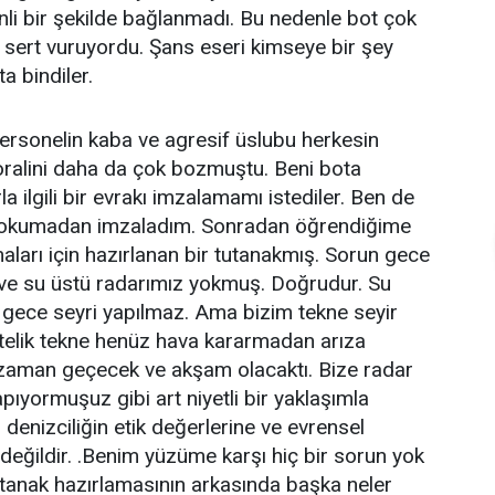
enli bir şekilde bağlanmadı. Bu nedenle bot çok
 sert vuruyordu. Şans eseri kimseye bir şey
a bindiler.
ersonelin kaba ve agresif üslubu herkesin
ralini daha da çok bozmuştu. Beni bota
la ilgili bir evrakı imzalamamı istediler. Ben de
okumadan imzaladım. Sonradan öğrendiğime
ları için hazırlanan bir tutanakmış. Sorun gece
ve su üstü radarımız yokmuş. Doğrudur. Su
 gece seyri yapılmaz. Ama bizim tekne seyir
stelik tekne henüz hava kararmadan arıza
 zaman geçecek ve akşam olacaktı. Bize radar
pıyormuşuz gibi art niyetli bir yaklaşımla
denizciliğin etik değerlerine ve evrensel
 değildir. .Benim yüzüme karşı hiç bir sorun yok
tanak hazırlamasının arkasında başka neler