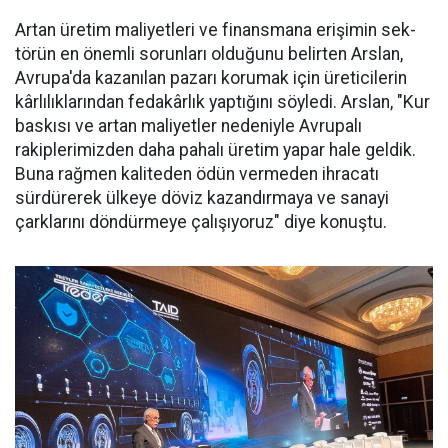
Artan üretim ma­liyetleri ve finans­mana erişimin sek­
törün en önemli sorunları oldu­ğunu belirten Arslan,
Avrupa'da kazanılan pazarı korumak için üreticilerin
kârlılıklarından fe­dakârlık yaptığını söyledi. Arslan, "Kur
baskısı ve artan maliyetler nedeniyle Avrupalı
rakiplerimiz­den daha pahalı üretim yapar ha­le geldik.
Buna rağmen kaliteden ödün vermeden ihracatı
sürdüre­rek ülkeye döviz kazandırmaya ve sanayi
çarklarını döndürmeye ça­lışıyoruz" diye konuştu.