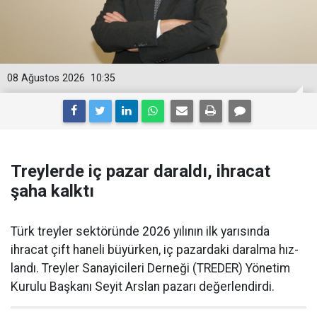
08 Ağustos 2026
10:35
Treylerde iç pazar daraldı, ihracat
şaha kalktı
Türk treyler sektöründe 2026 yılının ilk yarısın­da
ihracat çift haneli bü­yürken, iç pazardaki daralma hız­
landı. Treyler Sanayicileri Der­neği (TREDER) Yönetim
Kurulu Başkanı Seyit Arslan pazarı değerlendirdi.