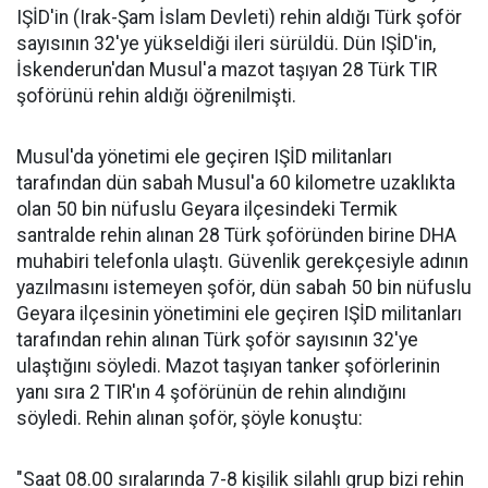
IŞİD'in (Irak-Şam İslam Devleti) rehin aldığı Türk şoför
sayısının 32'ye yükseldiği ileri sürüldü. Dün IŞİD'in,
İskenderun'dan Musul'a mazot taşıyan 28 Türk TIR
şoförünü rehin aldığı öğrenilmişti.
Musul'da yönetimi ele geçiren IŞİD militanları
tarafından dün sabah Musul'a 60 kilometre uzaklıkta
olan 50 bin nüfuslu Geyara ilçesindeki Termik
santralde rehin alınan 28 Türk şoföründen birine DHA
muhabiri telefonla ulaştı. Güvenlik gerekçesiyle adının
yazılmasını istemeyen şoför, dün sabah 50 bin nüfuslu
Geyara ilçesinin yönetimini ele geçiren IŞİD militanları
tarafından rehin alınan Türk şoför sayısının 32'ye
ulaştığını söyledi. Mazot taşıyan tanker şoförlerinin
yanı sıra 2 TIR'ın 4 şoförünün de rehin alındığını
söyledi. Rehin alınan şoför, şöyle konuştu:
"Saat 08.00 sıralarında 7-8 kişilik silahlı grup bizi rehin