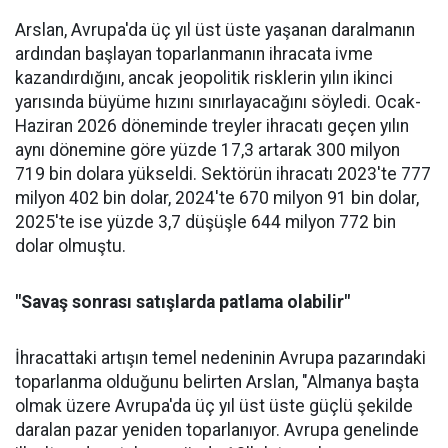
Arslan, Avrupa'da üç yıl üst üste yaşanan daralma­nın
ardından başlayan toparlan­manın ihracata ivme
kazandır­dığını, ancak jeopolitik riskle­rin yılın ikinci
yarısında büyüme hızını sınırlayacağını söyledi. Ocak-
Haziran 2026 döneminde treyler ihracatı geçen yılın
aynı dönemine göre yüzde 17,3 artarak 300 milyon
719 bin dolara yüksel­di. Sektörün ihracatı 2023'te 777
milyon 402 bin dolar, 2024'te 670 milyon 91 bin dolar,
2025'te ise yüzde 3,7 düşüşle 644 milyon 772 bin
dolar olmuştu.
"Savaş sonrası satışlarda patlama olabilir"
İhracattaki artışın temel nede­ninin Avrupa pazarındaki
topar­lanma olduğunu belirten Arslan, "Almanya başta
olmak üzere Av­rupa'da üç yıl üst üste güçlü şe­kilde
daralan pazar yeniden to­parlanıyor. Avrupa genelinde