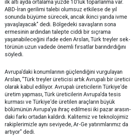
ilk altı ayda ortalama yüzde 10'luk toparlanma var.
ABD-İran geri­limi talebi olumsuz etkilese de yıl
sonunda büyüme sürecek, ancak ikinci yarıda ivme
yavaşlayacak" dedi. Bölgedeki savaşların sona
ermesinin ardından talepte ciddi bir sıçrama
yaşanabileceğini ifa­de eden Arslan, Türk treyler sek­
törünün uzun vadede önemli fır­satlar barındırdığını
söyledi.
Avrupa'daki konumlarının güçlendiğini vurgulayan
Arslan, "Türk treyler üreticisi artık Avru­palı bir üretici
ola­rak kabul ediliyor. Avrupalı üreticile­rin Türkiye'de
üre­tim yapması, Türk üreticilerin Avru­pa'da tesis
kurması ve Türkiye'de üreti­len araçların büyük
bölümünün Avru­pa'ya ihraç edilme­si iki pazar arasın­
daki farkı ortadan kaldırdı. Kalitemiz ve teknolojimiz
ra­kiplerimizle aynı seviyede, Ar-Ge ya­tırımlarımız da
ar­tıyor" dedi.