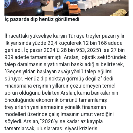
İç pazarda dip henüz görülmedi
İhracattaki yükselişe karşın Türkiye treyler pazarı yılın
ilk yarısında yüzde 20,4 küçülerek 12 bin 168 adede
geriledi. İç pa­zar 2024'ü 28 bin 953, 2025'i ise 27 bin
909 adetle tamamlamış­tı. Arslan, lojistik sektöründeki
talep daralmasının yatırımları baskıladığını belirterek,
"Geçen yıldan başlayan aşağı yönlü talep eğilimi
sürüyor. Henüz dip nok­tayı görmüş değiliz" dedi.
Finans­mana erişimin yıllardır çözüle­meyen temel
sorun olduğunu be­lirten Arslan, kamu bankalarının
öncülüğünde ekonomik ömrü­nü tamamlamış
treylerlerin ye­nilenmesine yönelik finansman
modelleri üzerinde çalışılması­nın umut verdiğini
söyledi. Ars­lan, "2026'yı ne kadar az kayıpla
tamamlarsak, uluslararası siya­si krizlerin