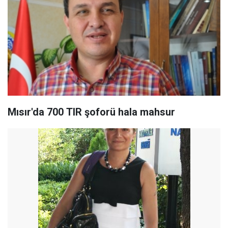
Mısır'da 700 TIR şoforü hala mahsur