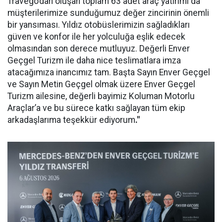
Travego’dan oluşan toplam 63 adet araç yatırımı da
müşterilerimize sunduğumuz değer zincirinin önemli
bir yansıması. Yıldız otobüslerimizin sağladıkları
güven ve konfor ile her yolculuğa eşlik edecek
olmasından son derece mutluyuz. Değerli Enver
Geçgel Turizm ile daha nice teslimatlara imza
atacağımıza inancımız tam. Başta Sayın Enver Geçgel
ve Sayın Metin Geçgel olmak üzere Enver Geçgel
Turizm ailesine, değerli bayimiz Koluman Motorlu
Araçlar’a ve bu sürece katkı sağlayan tüm ekip
arkadaşlarıma teşekkür ediyorum
."