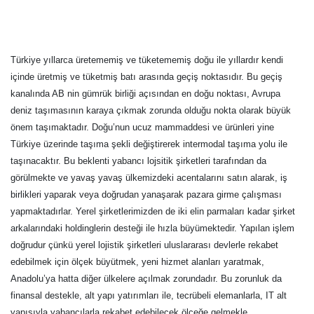
Türkiye yıllarca üretememiş ve tüketememiş doğu ile yıllardır kendi
içinde üretmiş ve tüketmiş batı arasında geçiş noktasıdır. Bu geçiş
kanalında AB nin gümrük birliği açısından en doğu noktası, Avrupa
deniz taşımasının karaya çıkmak zorunda olduğu nokta olarak büyük
önem taşımaktadır. Doğu’nun ucuz mammaddesi ve ürünleri yine
Türkiye üzerinde taşıma şekli değiştirerek intermodal taşıma yolu ile
taşınacaktır. Bu beklenti yabancı lojsitik şirketleri tarafından da
görülmekte ve yavaş yavaş ülkemizdeki acentalarını satın alarak, iş
birlikleri yaparak veya doğrudan yanaşarak pazara girme çalışması
yapmaktadırlar. Yerel şirketlerimizden de iki elin parmaları kadar şirket
arkalarındaki holdinglerin desteği ile hızla büyümektedir. Yapılan işlem
doğrudur çünkü yerel lojistik şirketleri uluslararası devlerle rekabet
edebilmek için ölçek büyütmek, yeni hizmet alanları yaratmak,
Anadolu’ya hatta diğer ülkelere açılmak zorundadır. Bu zorunluk da
finansal destekle, alt yapı yatırımları ile, tecrübeli elemanlarla, IT alt
yapısıyla yabancılarla rekabet edebilecek ölçeğe gelmekle