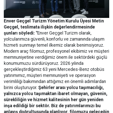
Enver Geçgel Turizm
Yönetim Kurulu Üyesi Metin
Geçgel
, teslimata ilişkin değerlendirmesinde
şunları söyledi: "
Enver Geçgel Turizm olarak,
yolcularımıza güvenli, konforlu ve zamanında ulaşım
hizmeti sunmayı temel ilkemiz olarak benimsiyoruz.
Modern araç filomuz, profesyonel ekibimiz ve müşteri
memnuniyetine verdiğimiz önem ile sektördeki güçlü
konumumuzu sürdürüyoruz. 2026 yılında
gerçekleştirdiğimiz 63 yeni Mercedes-Benz otobüs
yatırımımız, müşteri memnuniyeti ve operasyon
verimliliği bakımından attığımız en önemli adımlardan
birini oluşturuyor.
Şehirler arası yolcu taşımacılığı,
yalnızca yolcu taşımaktan ibaret olmayan, güvenin,
sürekliliğin ve hizmet kalitesinin her gün yeniden
inşa edildiği bir sektör. Biz de yatırımlarımızı bu
anlayış doğrultusunda planlıyor, filomuzu geleceğin