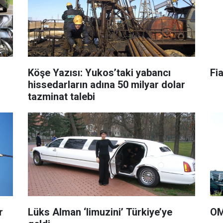
Köşe Yazısı: Yukos’taki yabancı
Fi
hissedarların adına 50 milyar dolar
tazminat talebi
r
Lüks Alman ‘limuzini’ Türkiye’ye
OM