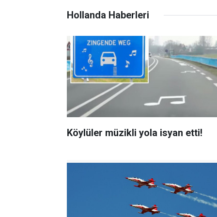
Hollanda Haberleri
Köylüler müzikli yola isyan etti!