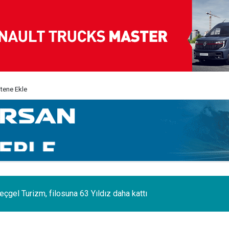
itene Ekle
 sektörünün acı kaybı; Cihan Yıldıran vefat etti