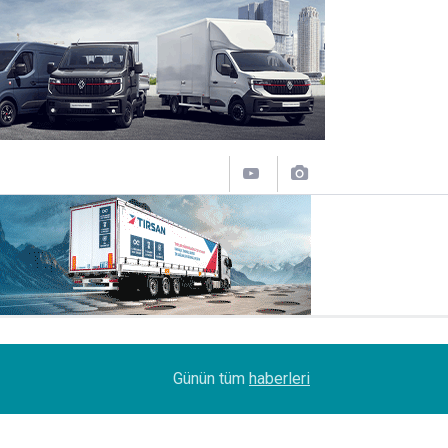
11:43
SOCAR Terminal de, MSC Tiger Servisi'nin uğrak 
Günün tüm
haberleri