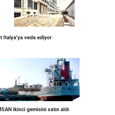
at İtalya’ya veda ediyor
SAN ikinci gemisini satın aldı