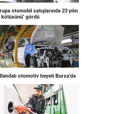
rupa otomobil satışlarında 23 yılın
n kötüsünü’ gördü
llandalı otomotiv heyeti Bursa'da