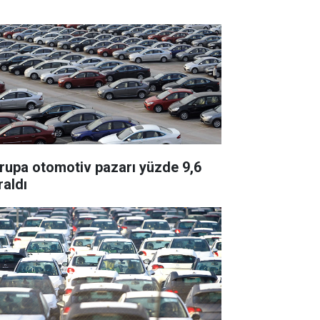
rupa otomotiv pazarı yüzde 9,6
raldı