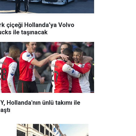
rk çiçeği Hollanda’ya
Volvo
ucks
ile taşınacak
Y, Hollanda'nın ünlü takımı ile
aştı