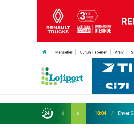
Manşetler
Günün Haberleri
Arşiv
S
 Yıldız daha kattı
24
12:50
Lojistik