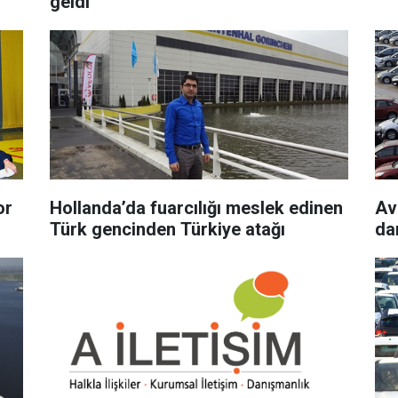
geldi
or
Hollanda’da fuarcılığı meslek edinen
Av
Türk gencinden Türkiye atağı
da