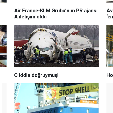
Air France-KLM Grubu’nun PR ajansı
Av
A iletişim oldu
‘e
O iddia doğruymuş!
Ho