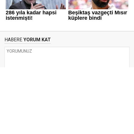
HABERE
YORUM KAT
UYARI:
Küfür, hakaret, rencide edici cümleler veya imalar, inançlara saldırı
içeren, imla kuralları ile yazılmamış,
Türkçe karakter kullanılmayan ve büyük harflerle yazılmış yorumlar