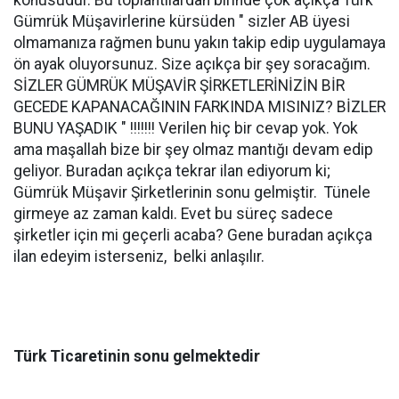
konusudur. Bu toplantılardan birinde çok açıkça Türk
Gümrük Müşavirlerine kürsüden " sizler AB üyesi
olmamanıza rağmen bunu yakın takip edip uygulamaya
ön ayak oluyorsunuz. Size açıkça bir şey soracağım.
SİZLER GÜMRÜK MÜŞAVİR ŞİRKETLERİNİZİN BİR
GECEDE KAPANACAĞININ FARKINDA MISINIZ? BİZLER
BUNU YAŞADIK " !!!!!!! Verilen hiç bir cevap yok. Yok
ama maşallah bize bir şey olmaz mantığı devam edip
geliyor. Buradan açıkça tekrar ilan ediyorum ki;
Gümrük Müşavir Şirketlerinin sonu gelmiştir. Tünele
girmeye az zaman kaldı. Evet bu süreç sadece
şirketler için mi geçerli acaba? Gene buradan açıkça
ilan edeyim isterseniz, belki anlaşılır.
Türk Ticaretinin sonu gelmektedir