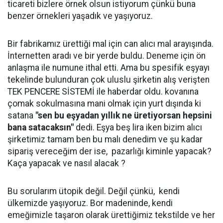
ticareti bizlere örnek olsun istiyorum çünkü buna
benzer örnekleri yaşadık ve yaşıyoruz.
Bir fabrikamız ürettiği mal için can alıcı mal arayışında.
İnternetten aradı ve bir yerde buldu. Deneme için ön
anlaşma ile numune ithal etti. Ama bu spesifik eşyayı
tekelinde bulunduran çok uluslu şirketin alış verişten
TEK PENCERE SİSTEMİ ile haberdar oldu. kovanına
çomak sokulmasına mani olmak için yurt dışında ki
satana
"sen bu eşyadan yıllık ne üretiyorsan hepsini
bana satacaksın"
dedi. Eşya beş lira iken bizim alıcı
şirketimiz tamam ben bu malı denedim ve şu kadar
sipariş vereceğim der ise, pazarlığı kiminle yapacak?
Kaça yapacak ve nasıl alacak ?
Bu sorularım ütopik değil. Değil çünkü, kendi
ülkemizde yaşıyoruz. Bor madeninde, kendi
emeğimizle taşaron olarak ürettiğimiz tekstilde ve her