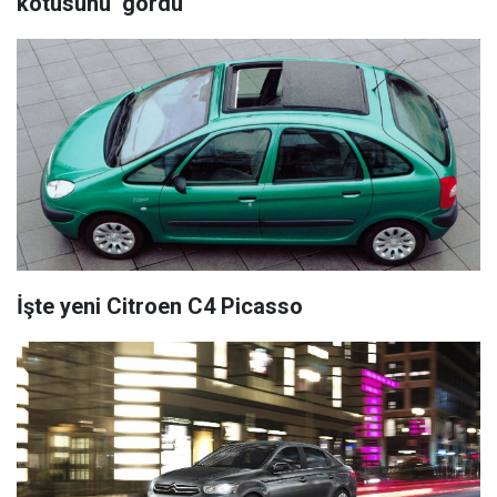
kötüsünü’ gördü
İşte yeni Citroen C4 Picasso