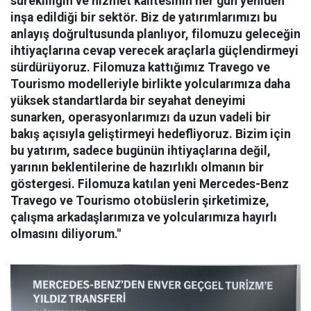
sürekliliğin ve hizmet kalitesinin her gün yeniden
inşa edildiği bir sektör. Biz de yatırımlarımızı bu
anlayış doğrultusunda planlıyor, filomuzu geleceğin
ihtiyaçlarına cevap verecek araçlarla güçlendirmeyi
sürdürüyoruz. Filomuza kattığımız Travego ve
Tourismo modelleriyle birlikte yolcularımıza daha
yüksek standartlarda bir seyahat deneyimi
sunarken, operasyonlarımızı da uzun vadeli bir
bakış açısıyla geliştirmeyi hedefliyoruz. Bizim için
bu yatırım, sadece bugünün ihtiyaçlarına değil,
yarının beklentilerine de hazırlıklı olmanın bir
göstergesi. Filomuza katılan yeni Mercedes-Benz
Travego ve Tourismo otobüslerin şirketimize,
çalışma arkadaşlarımıza ve yolcularımıza hayırlı
olmasını diliyorum."