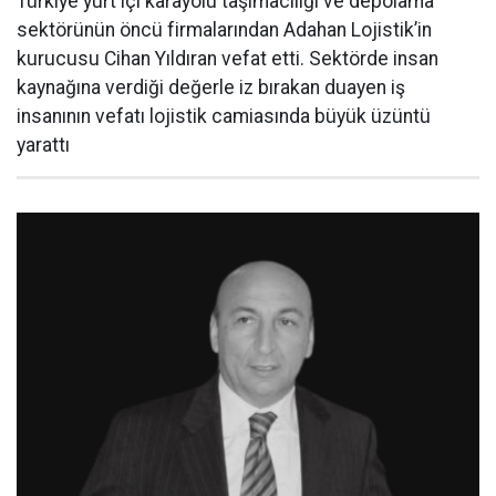
Türkiye yurt içi karayolu taşımacılığı ve depolama
sektörünün öncü firmalarından Adahan Lojistik’in
kurucusu Cihan Yıldıran vefat etti. Sektörde insan
kaynağına verdiği değerle iz bırakan duayen iş
insanının vefatı lojistik camiasında büyük üzüntü
yarattı