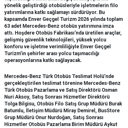
yönelik geliştirdiği otobüsleriyle işletmelerin filo
yatırımlarına katkı sağlamayı sürdürüyor. Bu
kapsamda Enver Geçgel Turizm 2026 yılında toplam
63 adet Mercedes-Benz otobüs yatırımına imza
attı. Hoşdere Otobüs Fabrikası’nda üretilen araçlar,
gelişmiş güvenlik teknolojileri, yüksek yolcu
konforu ve işletme verimliliğiyle Enver Geçgel
Turizm’in şehirler arası yolcu taşımacılığı
operasyonlarına katkı sağlayacak.
Mercedes-Benz Türk Otobüs Teslimat Holü’nde
gerçekleştirilen teslimat törenine Mercedes-Benz
Türk Otobüs Pazarlama ve Satış Direktörü Osman
Nuri Aksoy, Satış Sonrası Hizmetler Direktörü
Tolga Bilgisu, Otobüs Filo Satış Grup Müdürü Burak
Batumlu, İletişim Müdürü Miray Demirel, BusStore
Grup Müdürü Onur Nurdoğan, Satış Sonrası
Hizmetler Otobüs Pazarlama Birim Müdürü Aykut