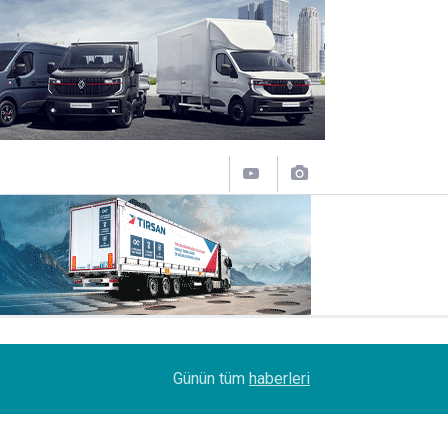
11:31
Sakarya'da Şoförlere Uyuşturucu Testi Zorunlulu
Günün tüm
haberleri