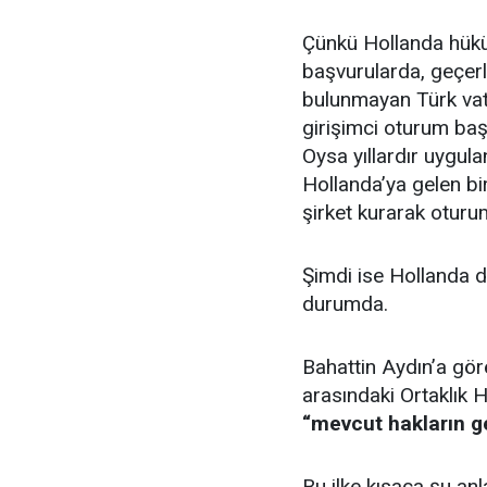
Çünkü Hollanda hükü
başvurularda, geçerl
bulunmayan Türk vat
girişimci oturum baş
Oysa yıllardır uygu
Hollanda’ya gelen bi
şirket kurarak oturu
Şimdi ise Hollanda d
durumda.
Bahattin Aydın’a göre
arasındaki Ortaklık 
“mevcut hakların 
Bu ilke kısaca şu anl