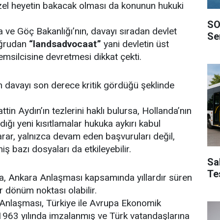
zel heyetin bakacak olması da konunun hukuki
SO
a ve Göç Bakanlığı’nın, davayı sıradan devlet
Ser
oğrudan
“landsadvocaat”
yani devletin üst
msilcisine devretmesi dikkat çekti.
 davayı son derece kritik gördüğü şeklinde
in Aydın’ın tezlerini haklı bulursa, Hollanda’nın
ığı yeni kısıtlamalar hukuka aykırı kabul
 karar, yalnızca devam eden başvuruları değil,
 bazı dosyaları da etkileyebilir.
Sa
Te
, Ankara Anlaşması kapsamında yıllardır süren
r dönüm noktası olabilir.
a Anlaşması, Türkiye ile Avrupa Ekonomik
1963 yılında imzalanmış ve Türk vatandaşlarına