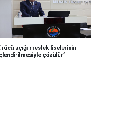
ürücü açığı meslek liselerinin
çlendirilmesiyle çözülür”