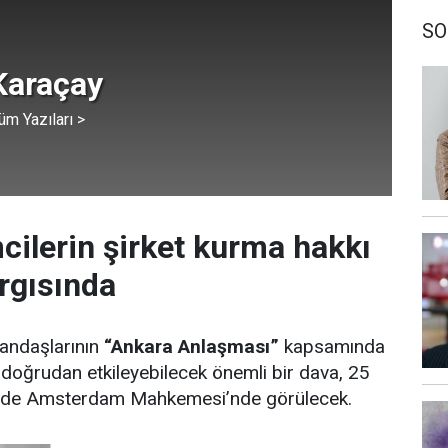
SO
Karaçay
üm Yazıları >
mcilerin şirket kurma hakkı
rgısında
tandaşlarının
“Ankara Anlaşması”
kapsamında
doğrudan etkileyebilecek önemli bir dava, 25
inde Amsterdam Mahkemesi’nde görülecek.