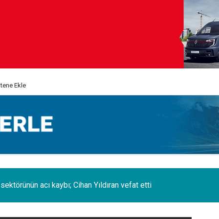
itene Ekle
erminal de, MSC Tiger Servisi'nin uğrak limanlarına katıldı