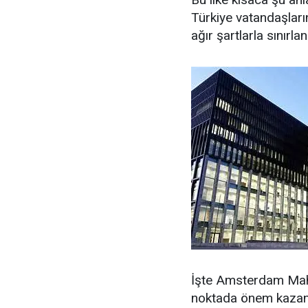
Türkiye vatandaşlar
ağır şartlarla sınırla
İşte Amsterdam Mah
noktada önem kazan