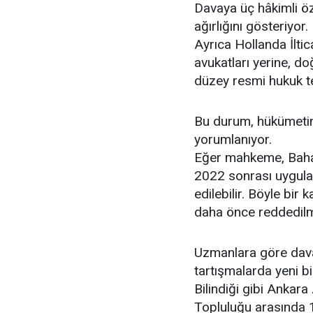
Davaya üç hâkimli ö
ağırlığını gösteriyor.
Ayrıca Hollanda İltic
avukatları yerine, d
düzey resmi hukuk te
Bu durum, hükümetin
yorumlanıyor.
Eğer mahkeme, Bahatt
2022 sonrası uygulad
edilebilir. Böyle bir
daha önce reddedilmiş
Uzmanlara göre dava
tartışmalarda yeni bi
Bilindiği gibi Ankar
Topluluğu arasında 