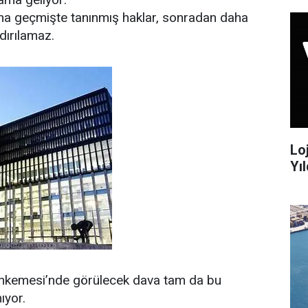
ına geçmişte tanınmış haklar, sonradan daha
ndırılamaz.
Lo
Yıl
kemesi’nde görülecek dava tam da bu
ıyor.