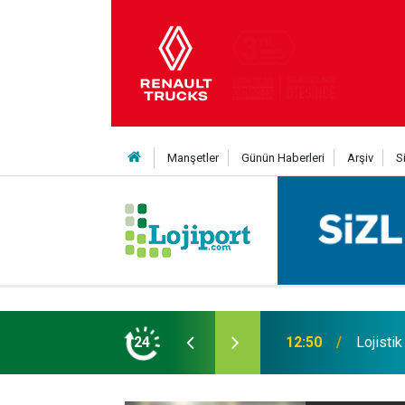
Manşetler
Günün Haberleri
Arşiv
S
an Yıldıran vefat etti
24
11:43
SOCAR T