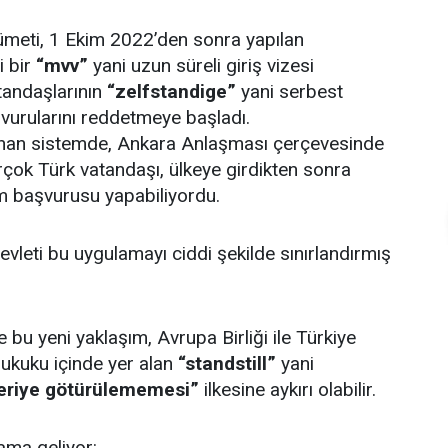
meti, 1 Ekim 2022’den sonra yapılan
i bir
“mvv”
yani uzun süreli giriş vizesi
andaşlarının
“zelfstandige”
yani serbest
vurularını reddetmeye başladı.
lanan sistemde, Ankara Anlaşması çerçevesinde
rçok Türk vatandaşı, ülkeye girdikten sonra
m başvurusu yapabiliyordu.
evleti bu uygulamayı ciddi şekilde sınırlandırmış
 bu yeni yaklaşım, Avrupa Birliği ile Türkiye
Hukuku içinde yer alan
“standstill”
yani
geriye götürülememesi”
ilkesine aykırı olabilir.
ama geliyor: