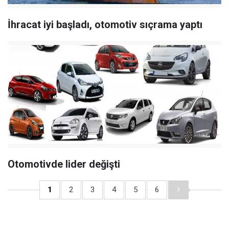
İhracat iyi başladı, otomotiv sıçrama yaptı
Otomotivde lider değişti
1
2
3
4
5
6