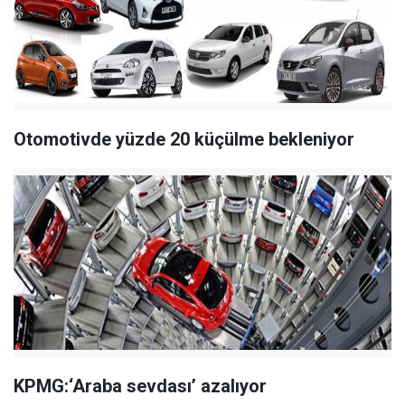
Otomotivde yüzde 20 küçülme bekleniyor
KPMG:‘Araba sevdası’ azalıyor