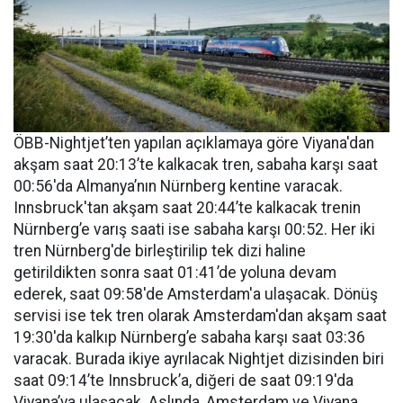
ÖBB-Nightjet’ten yapılan açıklamaya göre Viyana'dan
akşam saat 20:13’te kalkacak tren, sabaha karşı saat
00:56'da Almanya’nın Nürnberg kentine varacak.
Innsbruck'tan akşam saat 20:44’te kalkacak trenin
Nürnberg’e varış saati ise sabaha karşı 00:52. Her iki
tren Nürnberg'de birleştirilip tek dizi haline
getirildikten sonra saat 01:41’de yoluna devam
ederek, saat 09:58'de Amsterdam'a ulaşacak. Dönüş
servisi ise tek tren olarak Amsterdam'dan akşam saat
19:30'da kalkıp Nürnberg’e sabaha karşı saat 03:36
varacak. Burada ikiye ayrılacak Nightjet dizisinden biri
saat 09:14’te Innsbruck’a, diğeri de saat 09:19'da
Viyana’ya ulaşacak. Aslında, Amsterdam ve Viyana