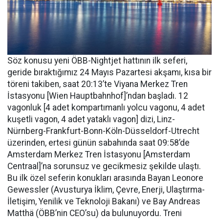
Söz konusu yeni ÖBB-Nightjet hattının ilk seferi,
geride bıraktığımız 24 Mayıs Pazartesi akşamı, kısa bir
töreni takiben, saat 20:13’te Viyana Merkez Tren
İstasyonu [Wien Hauptbahnhof]’ndan başladı. 12
vagonluk [4 adet kompartımanlı yolcu vagonu, 4 adet
kuşetli vagon, 4 adet yataklı vagon] dizi, Linz-
Nürnberg-Frankfurt-Bonn-Köln-Düsseldorf-Utrecht
üzerinden, ertesi günün sabahında saat 09:58’de
Amsterdam Merkez Tren İstasyonu [Amsterdam
Centraal]’na sorunsuz ve gecikmesiz şekilde ulaştı.
Bu ilk özel seferin konukları arasında Bayan Leonore
Gewessler (Avusturya İklim, Çevre, Enerji, Ulaştırma-
İletişim, Yenilik ve Teknoloji Bakanı) ve Bay Andreas
Matthä (ÖBB’nin CEO’su) da bulunuyordu. Treni