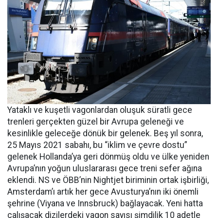
Yataklı ve kuşetli vagonlardan oluşuk süratli gece
trenleri gerçekten güzel bir Avrupa geleneği ve
kesinlikle geleceğe dönük bir gelenek. Beş yıl sonra,
25 Mayıs 2021 sabahı, bu “iklim ve çevre dostu”
gelenek Hollanda’ya geri dönmüş oldu ve ülke yeniden
Avrupa’nın yoğun uluslararası gece treni sefer ağına
eklendi. NS ve ÖBB’nin Nightjet biriminin ortak işbirliği,
Amsterdam’ı artık her gece Avusturya’nın iki önemli
şehrine (Viyana ve Innsbruck) bağlayacak. Yeni hatta
çalışacak dizilerdeki vagon sayısı şimdilik 10 adetle