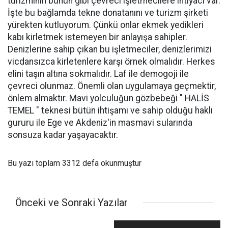
turizminin bunun gibi çevreci işletmecilere ihtiyacı var.
İşte bu bağlamda tekne donatanını ve turizm şirketi
yürekten kutluyorum. Çünkü onlar ekmek yedikleri
kabı kirletmek istemeyen bir anlayışa sahipler.
Denizlerine sahip çıkan bu işletmeciler, denizlerimizi
vicdansızca kirletenlere karşı örnek olmalıdır. Herkes
elini taşın altına sokmalıdır. Laf ile demogoji ile
çevreci olunmaz. Önemli olan uygulamaya geçmektir,
önlem almaktır. Mavi yolculuğun gözbebeği " HALİS
TEMEL " teknesi bütün ihtişamı ve sahip olduğu haklı
gururu ile Ege ve Akdeniz'in masmavi sularında
sonsuza kadar yaşayacaktır.
Bu yazı toplam 3312 defa okunmuştur
Önceki ve Sonraki Yazılar