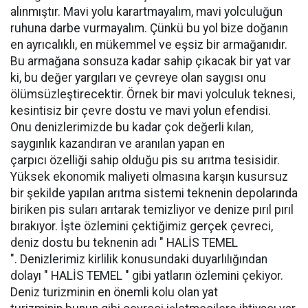
alınmıştır. Mavi yolu karartmayalım, mavi yolculuğun
ruhuna darbe vurmayalım. Çünkü bu yol bize doğanın
en ayrıcalıklı, en mükemmel ve eşsiz bir armağanıdır.
Bu armağana sonsuza kadar sahip çıkacak bir yat var
ki, bu değer yargıları ve çevreye olan saygısı onu
ölümsüzleştirecektir. Örnek bir mavi yolculuk teknesi,
kesintisiz bir çevre dostu ve mavi yolun efendisi.
Onu denizlerimizde bu kadar çok değerli kılan,
saygınlık kazandıran ve aranılan yapan en
çarpıcı özelliği sahip olduğu pis su arıtma tesisidir.
Yüksek ekonomik maliyeti olmasına karşın kusursuz
bir şekilde yapılan arıtma sistemi teknenin depolarında
biriken pis suları arıtarak temizliyor ve denize pırıl pırıl
bırakıyor. İşte özlemini çektiğimiz gerçek çevreci,
deniz dostu bu teknenin adı " HALİS TEMEL
". Denizlerimiz kirlilik konusundaki duyarlılığından
dolayı " HALİS TEMEL " gibi yatların özlemini çekiyor.
Deniz turizminin en önemli kolu olan yat