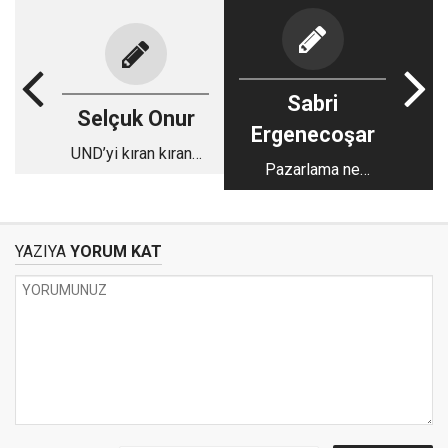
Sabri
Selçuk Onur
Ergenecoşar
UND’yi kıran kırana
Pazarlama ne
bir seçim bekliyor
değildir?
YAZIYA
YORUM KAT