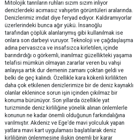
Mitolojik tanrıların ruhları sızım sızım inliyor
denizlerdeki acımasız vahşetin görüntüleri aralarında.
Denizlerimiz imdat diye feryad ediyor. Kaldıramıyorlar
üzerlerindeki bunca ağır yükü. İnsanoğlu
tarafından çöplük alanlarıymış gibi kullanılmak ise
onlara son darbeyi vuruyor. Teknoloji ve çağdaşlaşma
adına pervasızca ve insafsızca kirletilen, içinde
barındırdığı o görkemli, inanılmaz güzellikteki yaşama
telafisi mümkün olmayan zararlar veren bu vahşi
anlayışa artık dur demenin zamanı çoktan geldi ve
belki de geç kalındı. Özellikle kara kökenli kirlilikten
daha çok etkilenen denizlerimize bir de deniz kaynaklı
olanlar eklenince sorun işin içinden çıkılmaz bir
konuma bürünüyor. Son yıllarda özellikle yat
turizminde deniz kirliliğine yönelik alınan önlemlerle
konunun ne kadar önemli olduğunun farkındalığına
varılmıştır. Akdeniz ve Ege'de mavi yolculuk yapan
yatlara mavi kart uygulaması başlatılarak deniz
kirliliğinin önlenmesine ilişkin önemli bir karar