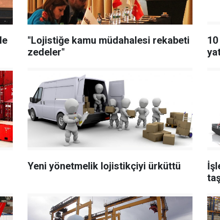
le
"Lojistiğe kamu müdahalesi rekabeti
10
zedeler"
ya
Yeni yönetmelik lojistikçiyi ürküttü
İşl
taş