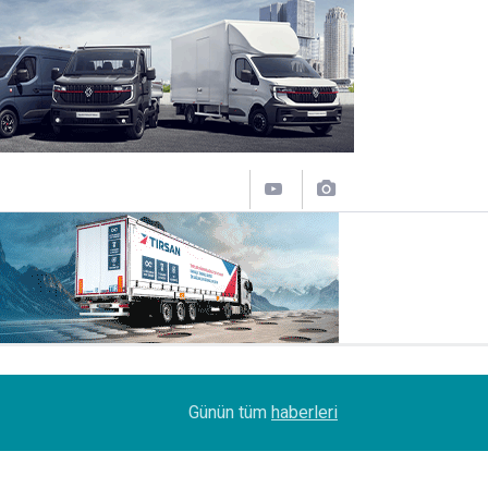
12:50
Lojistik sektörünün acı kaybı; Cihan Yıldıran vefat
Günün tüm
haberleri