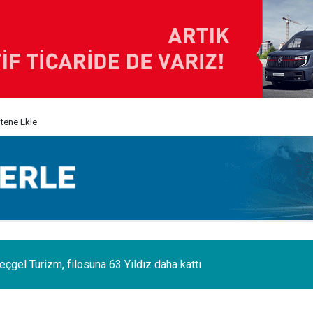
itene Ekle
eçgel Turizm, filosuna 63 Yıldız daha kattı