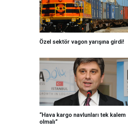
Özel sektör vagon yarışına girdi!
“Hava kargo navlunları tek kalem
olmalı”