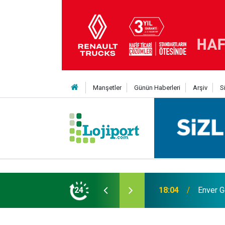
Manşetler
Günün Haberleri
Arşiv
S
ük; 4 tanker gemi siparişi
24
18:04
Enver G