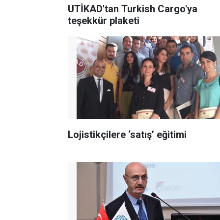
UTİKAD'tan Turkish Cargo'ya
teşekkür plaketi
Lojistikçilere ‘satış’ eğitimi