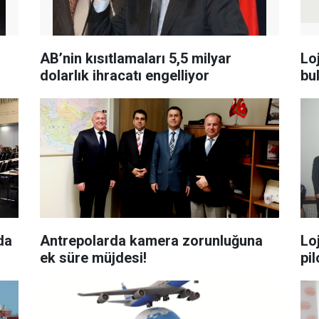
AB’nin kısıtlamaları 5,5 milyar
Lo
dolarlık ihracatı engelliyor
bu
da
Antrepolarda kamera zorunluğuna
Lo
ek süre müjdesi!
pi