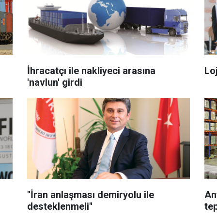
İhracatçı ile nakliyeci arasına
Lo
'navlun' girdi
"İran anlaşması demiryolu ile
An
desteklenmeli"
tep