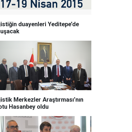
jistiğin duayenleri Yeditepe’de
luşacak
jistik Merkezler Araştırması’nın
lotu Hasanbey oldu