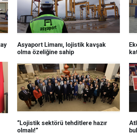
tay
Asyaport Limanı, lojistik kavşak
Ek
olma özeliğine sahip
kat
“Lojistik sektörü tehditlere hazır
Atl
olmalı!”
bu