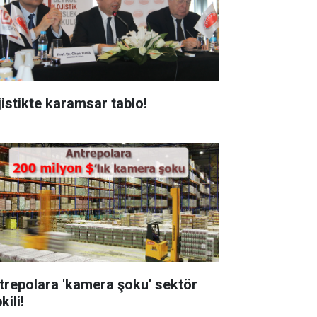
jistikte karamsar tablo!
trepolara 'kamera şoku' sektör
kili!