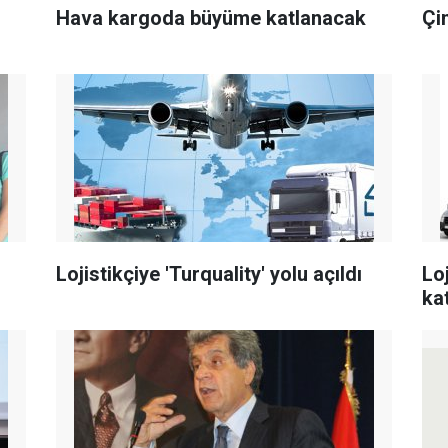
Hava kargoda büyüme katlanacak
Çin
Lojistikçiye 'Turquality' yolu açıldı
Lo
ka