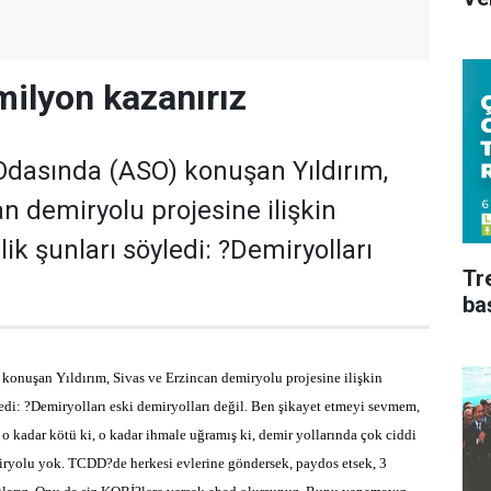
milyon kazanırız
Odasında (ASO) konuşan Yıldırım,
n demiryolu projesine ilişkin
lik şunları söyledi: ?Demiryolları
Tr
ba
onuşan Yıldırım, Sivas ve Erzincan demiryolu projesine ilişkin
yledi: ?Demiryolları eski demiryolları değil. Ben şikayet etmeyi sevmem,
 o kadar kötü ki, o kadar ihmale uğramış ki, demir yollarında çok ciddi
miryolu yok. TCDD?de herkesi evlerine göndersek, paydos etsek, 3