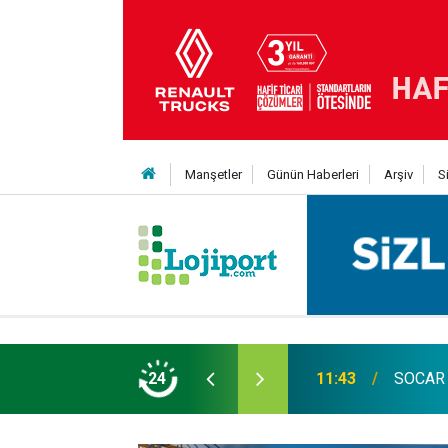
Manşetler
Günün Haberleri
Arşiv
S
an Yıldıran vefat etti
24
11:43
SOCAR T