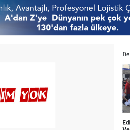
De
Ed
Ver