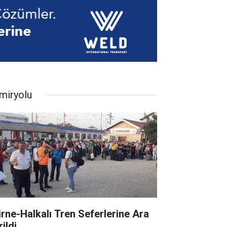
miryolu
irne-Halkalı Tren Seferlerine Ara
ildi