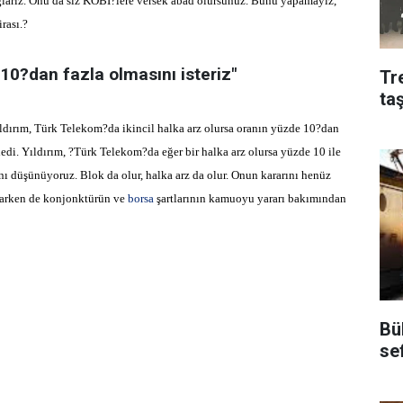
sağlarız. Onu da siz KOBİ?lere versek abad olursunuz. Bunu yapamayız,
rası.?
10?dan fazla olmasını isteriz"
Tr
ta
rım, Türk Telekom?da ikincil halka arz olursa oranın yüzde 10?dan
yledi. Yıldırım, ?Türk Telekom?da eğer bir halka arz olursa yüzde 10 ile
ını düşünüyoruz. Blok da olur, halka arz da olur. Onun kararını henüz
parken de konjonktürün ve
borsa
şartlarının kamuoyu yararı bakımından
Bü
se