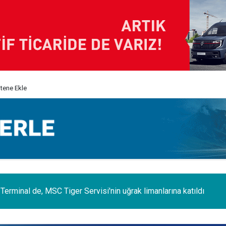
itene Ekle
erminal de, MSC Tiger Servisi'nin uğrak limanlarına katıldı