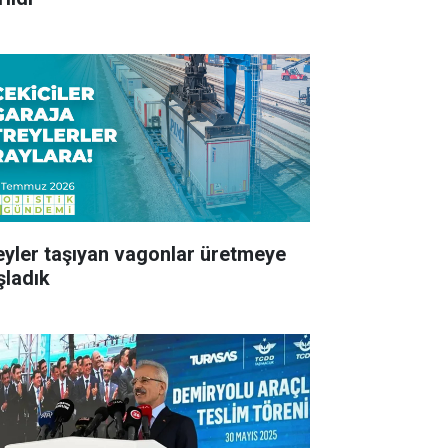
eyler taşıyan vagonlar üretmeye
şladık