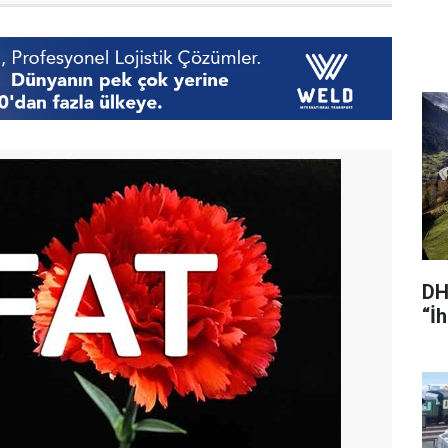
DH
“İ