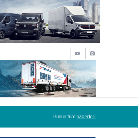
11:31
Sakarya'da Şoförlere Uyuşturucu Testi Zorunlulu
Günün tüm
haberleri