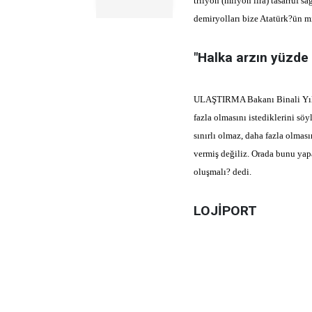
trilyon (milyon lira) tasarruf 
demiryolları bize Atatürk?ün mi
"Halka arzın yüzde 
ULAŞTIRMA Bakanı Binali Yıldı
fazla olmasını istediklerini sö
sınırlı olmaz, daha fazla olmas
vermiş değiliz. Orada bunu ya
oluşmalı? dedi.
LOJİPORT