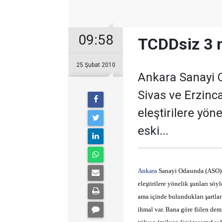
09:58
TCDDsiz 3 
25 Şubat 2010
Ankara Sanayi 
Sivas ve Erzinca
eleştirilere yöne
eski...
Ankara
Sanayi Odasında (ASO) k
eleştirilere yönelik şunları sö
ama içinde bulundukları şartlar
ihmal var. Bana göre fiilen de