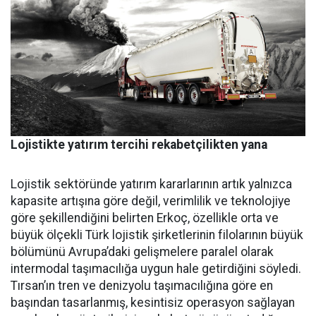
Lojistikte yatırım tercihi rekabetçilikten yana
Lojistik sektöründe yatırım ka­rarlarının artık yalnızca
kapasi­te artışına göre değil, verimlilik ve teknolojiye
göre şekillendiği­ni belirten Erkoç, özellikle orta ve
büyük ölçekli Türk lojistik şirket­lerinin filolarının büyük
bölümü­nü Avrupa’daki gelişmelere para­lel olarak
intermodal taşımacılı­ğa uygun hale getirdiğini söyledi.
Tırsan’ın tren ve denizyolu taşı­macılığına göre en
başından ta­sarlanmış, kesintisiz operasyon sağlayan