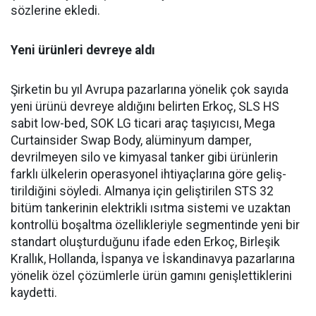
sözlerine ekledi.
Yeni ürünleri devreye aldı
Şirketin bu yıl Avrupa pazar­larına yönelik çok sayıda
yeni ürünü devreye aldığını belirten Erkoç, SLS HS
sabit low-bed, SOK LG ticari araç taşıyıcısı, Mega
Curtainsider Swap Body, alüminyum damper,
devrilme­yen silo ve kimyasal tanker gibi ürünlerin
farklı ülkelerin ope­rasyonel ihtiyaçlarına göre geliş­
tirildiğini söyledi. Almanya için geliştirilen STS 32
bitüm tan­kerinin elektrikli ısıtma siste­mi ve uzaktan
kontrollü boşalt­ma özellikleriyle segmentinde yeni bir
standart oluşturduğunu ifade eden Erkoç, Birleşik
Kral­lık, Hollanda, İspanya ve İskan­dinavya pazarlarına
yönelik özel çözümlerle ürün gamını geniş­lettiklerini
kaydetti.