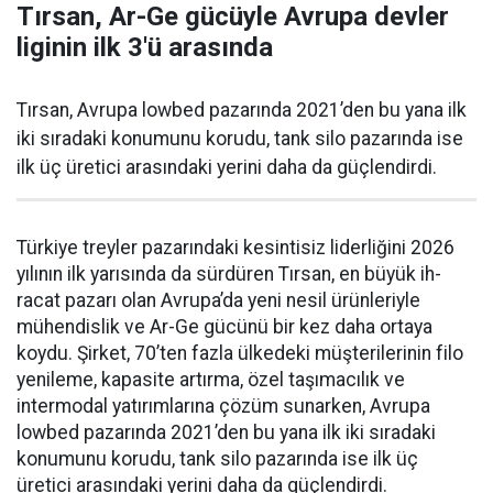
Tırsan, Ar-Ge gücüyle Avrupa devler
liginin ilk 3'ü arasında
Tırsan, Avrupa lowbed pazarında 2021’den bu yana ilk
iki sıradaki konumunu korudu, tank silo pazarında ise
ilk üç üretici arasındaki yerini daha da güçlen­dirdi.
Türkiye treyler pazarın­daki kesintisiz liderliğini 2026
yılının ilk yarısında da sürdüren Tırsan, en büyük ih­
racat pazarı olan Avrupa’da yeni nesil ürünleriyle
mühendislik ve Ar-Ge gücünü bir kez daha orta­ya
koydu. Şirket, 70’ten fazla ül­kedeki müşterilerinin filo
yenile­me, kapasite artırma, özel taşıma­cılık ve
intermodal yatırımlarına çözüm sunarken, Avrupa
lowbed pazarında 2021’den bu yana ilk iki sıradaki
konumunu korudu, tank silo pazarında ise ilk üç
üretici arasındaki yerini daha da güçlen­dirdi.