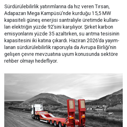
Sürdürülebilirlik yatırımları­na da hız veren Tırsan,
Adapaza­rı Mega Kampüsü’nde kurduğu 15,5 MW
kapasiteli güneş ener­jisi santraliyle üretimde kullanı­
lan elektriğin yüzde 92’sini karşı­lıyor. Şirket karbon
emisyonları­nı yüzde 35 azaltırken, su arıtma tesisinin
kapasitesini iki katına çıkardı. Haziran 2026’da yayım­
lanan sürdürülebilirlik raporuyla da Avrupa Birliği’nin
gelişen çev­re mevzuatına uyum konusunda sektöre
rehber olmayı hedefliyor.