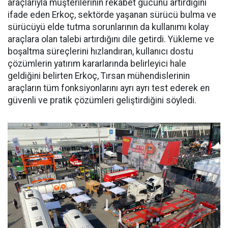
araçlarıyla müşterile­rinin rekabet gücünü artırdığını
ifade eden Erkoç, sektörde yaşa­nan sürücü bulma ve
sürücüyü el­de tutma sorunlarının da kullanı­mı kolay
araçlara olan talebi ar­tırdığını dile getirdi. Yükleme ve
boşaltma süreçlerini hızlandıran, kullanıcı dostu
çözümlerin yatı­rım kararlarında belirleyici hale
geldiğini belirten Erkoç, Tırsan mühendislerinin
araçların tüm fonksiyonlarını ayrı ayrı test ede­rek en
güvenli ve pratik çözümleri geliştirdiğini söyledi.