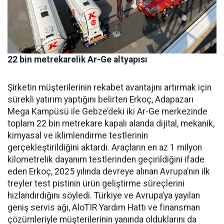
22 bin metrekarelik Ar-Ge altyapısı
Şirketin müşterilerinin reka­bet avantajını artırmak için
sü­rekli yatırım yaptığını belirten Erkoç, Adapazarı
Mega Kampü­sü ile Gebze’deki iki Ar-Ge mer­kezinde
toplam 22 bin metreka­re kapalı alanda dijital, mekanik,
kimyasal ve iklimlendirme test­lerinin
gerçekleştirildiğini ak­tardı. Araçların en az 1 milyon
kilometrelik dayanım testlerin­den geçirildiğini ifade
eden Er­koç, 2025 yılında devreye alınan Avrupa’nın ilk
treyler test pisti­nin ürün geliştirme süreçlerini
hızlandırdığını söyledi. Türkiye ve Avrupa’ya yayılan
geniş ser­vis ağı, AloTIR Yardım Hattı ve finansman
çözümleriyle müşte­rilerinin yanında olduklarını da