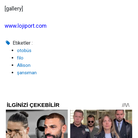
[gallery]
www.lojiport.com
Etiketler :
otobüs
filo
Allison
şansıman