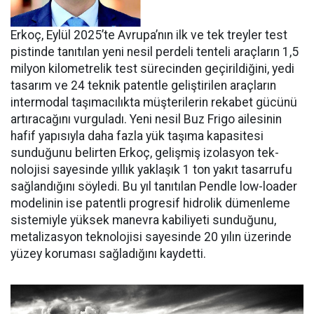
Erkoç, Eylül 2025’te Avru­pa’nın ilk ve tek treyler test
pistin­de tanıtılan yeni nesil perdeli ten­teli araçların 1,5
milyon kilomet­relik test sürecinden geçirildiğini, yedi
tasarım ve 24 teknik patentle geliştirilen araçların
intermodal taşımacılıkta müşterilerin reka­bet gücünü
artıracağını vurgula­dı. Yeni nesil Buz Frigo ailesinin
hafif yapısıyla daha fazla yük ta­şıma kapasitesi
sunduğunu belir­ten Erkoç, gelişmiş izolasyon tek­
nolojisi sayesinde yıllık yaklaşık 1 ton yakıt tasarrufu
sağlandığı­nı söyledi. Bu yıl tanıtılan Pendle low-loader
modelinin ise patent­li progresif hidrolik dümenleme
sistemiyle yüksek manevra kabi­liyeti sunduğunu,
metalizasyon teknolojisi sayesinde 20 yılın üze­rinde
yüzey koruması sağladığını kaydetti.