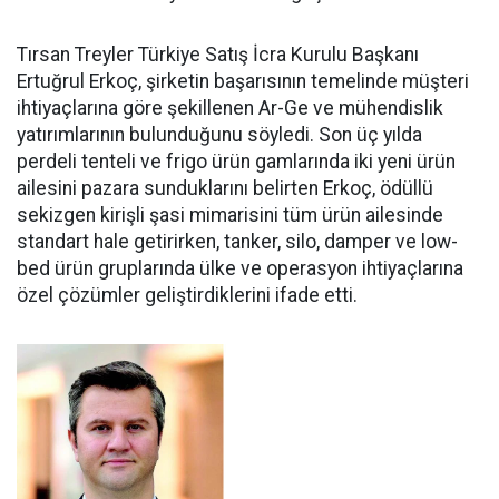
Tırsan Treyler Türkiye Satış İcra Kurulu Başkanı
Ertuğrul Er­koç, şirketin başarısının teme­linde müşteri
ihtiyaçlarına göre şekillenen Ar-Ge ve mühendislik
yatırımlarının bulunduğunu söy­ledi. Son üç yılda
perdeli tenteli ve frigo ürün gamlarında iki yeni ürün
ailesini pazara sundukları­nı belirten Erkoç, ödüllü
sekizgen kirişli şasi mimarisini tüm ürün ailesinde
standart hale getirir­ken, tanker, silo, damper ve low­
bed ürün gruplarında ülke ve ope­rasyon ihtiyaçlarına
özel çözüm­ler geliştirdiklerini ifade etti.