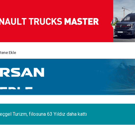
itene Ekle
eçgel Turizm, filosuna 63 Yıldız daha kattı