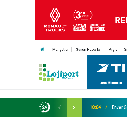
Manşetler
Günün Haberleri
Arşiv
S
24
18:04
Enver G