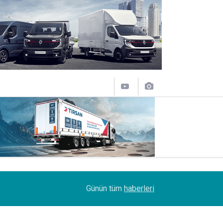
12:50
Lojistik sektörünün acı kaybı; Cihan Yıldıran vefat
Günün tüm
haberleri