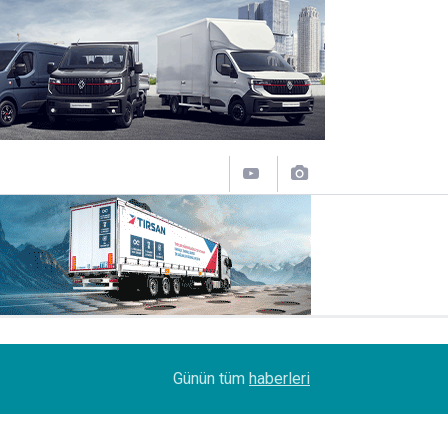
14:19
MAXUS modelleri Ağustos’a özel 1.199.000 TL’d
Günün tüm
haberleri