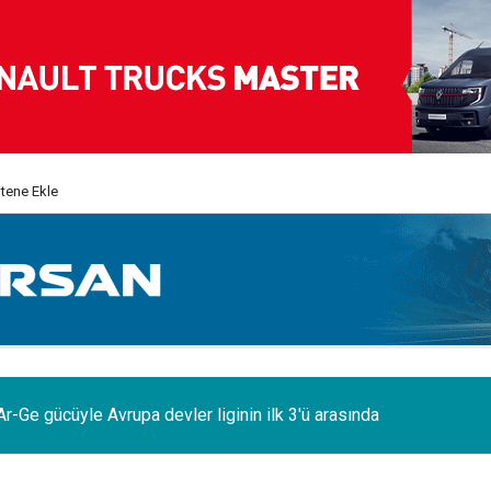
itene Ekle
Ar-Ge gücüyle Avrupa devler liginin ilk 3'ü arasında