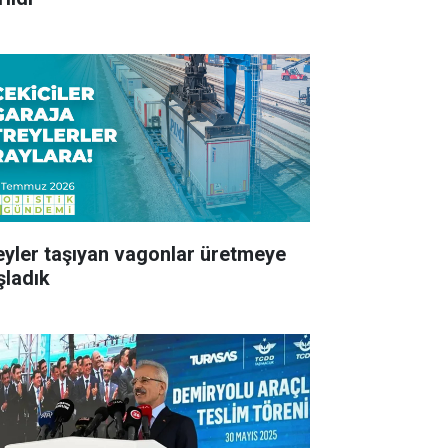
eyler taşıyan vagonlar üretmeye
şladık