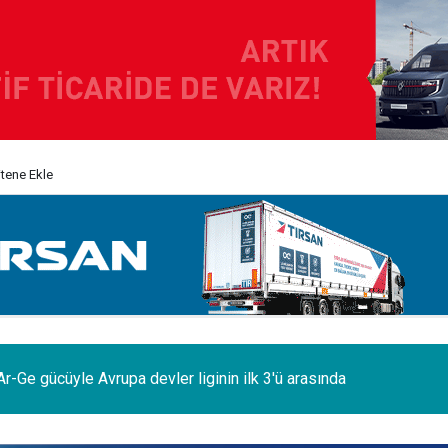
itene Ekle
odelleri Ağustos’a özel 1.199.000 TL’den başlayan fiyatlarla