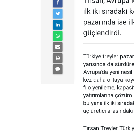
Tırsan, Avrupa
ilk iki sıradaki
pazarında ise il
güçlen­dirdi.
Türkiye treyler pazarın
yarısında da sürdüre
Avrupa’da yeni nesil
kez daha orta­ya koyd
filo yenile­me, kapasi
yatırımlarına çözüm
bu yana ilk iki sırad
üç üretici arasındaki
Tırsan Treyler Türkiy