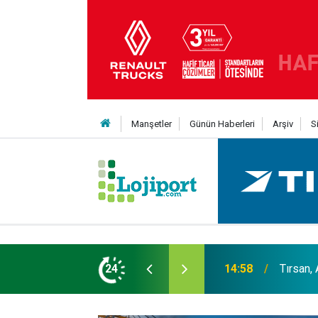
Manşetler
Günün Haberleri
Arşiv
S
er liginin ilk 3'ü arasında
24
14:19
MAXUS m