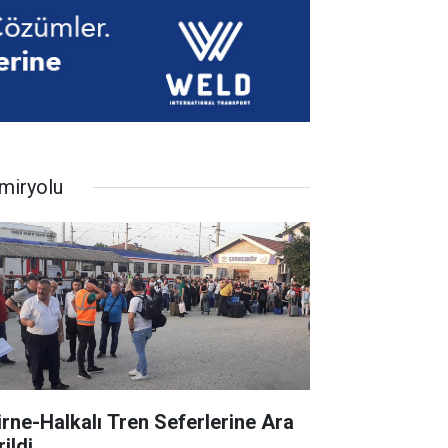
miryolu
irne-Halkalı Tren Seferlerine Ara
ildi