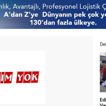
De
Ed
Ver