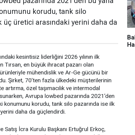
 lowbed pazarında 2021’den bu yana
 konumunu korudu, tank silo
k üç üretici arasındaki yerini daha da
Ba
Ha
­daki kesintisiz liderliğini 2026 yılının ilk
n Tırsan, en büyük ih­racat pazarı olan
 ürünleriyle mühendislik ve Ar-Ge gücünü bir
u. Şirket, 70’ten fazla ül­kedeki müşterilerinin
te artırma, özel taşıma­cılık ve intermodal
 sunarken, Avrupa lowbed pazarında 2021’den
aki konumunu korudu, tank silo pazarında ise ilk
 yerini daha da güçlen­dirdi.
e Satış İcra Kurulu Başkanı Ertuğrul Er­koç,