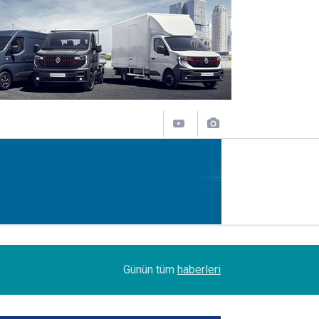
14:09
Petrol Ofisi Grubu 18. kez zirvede
Günün tüm
haberleri