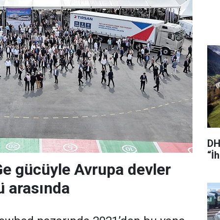
DH
“İ
Ge gücüyle Avrupa devler
'ü arasında