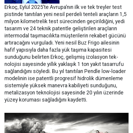
Erkoç, Eylül 2025’te Avru­pa’nın ilk ve tek treyler test
pistin­de tanıtılan yeni nesil perdeli ten­teli araçların 1,5
milyon kilomet­relik test sürecinden geçirildiğini, yedi
tasarım ve 24 teknik patentle geliştirilen araçların
intermodal taşımacılıkta müşterilerin reka­bet gücünü
artıracağını vurgula­dı. Yeni nesil Buz Frigo ailesinin
hafif yapısıyla daha fazla yük ta­şıma kapasitesi
sunduğunu belir­ten Erkoç, gelişmiş izolasyon tek­
nolojisi sayesinde yıllık yaklaşık 1 ton yakıt tasarrufu
sağlandığı­nı söyledi. Bu yıl tanıtılan Pendle low-loader
modelinin ise patent­li progresif hidrolik dümenleme
sistemiyle yüksek manevra kabi­liyeti sunduğunu,
metalizasyon teknolojisi sayesinde 20 yılın üze­rinde
yüzey koruması sağladığını kaydetti.