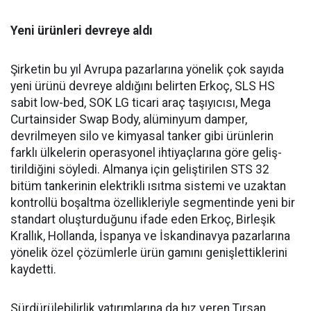
Yeni ürünleri devreye aldı
Şirketin bu yıl Avrupa pazar­larına yönelik çok sayıda
yeni ürünü devreye aldığını belirten Erkoç, SLS HS
sabit low-bed, SOK LG ticari araç taşıyıcısı, Mega
Curtainsider Swap Body, alüminyum damper,
devrilme­yen silo ve kimyasal tanker gibi ürünlerin
farklı ülkelerin ope­rasyonel ihtiyaçlarına göre geliş­
tirildiğini söyledi. Almanya için geliştirilen STS 32
bitüm tan­kerinin elektrikli ısıtma siste­mi ve uzaktan
kontrollü boşalt­ma özellikleriyle segmentinde yeni bir
standart oluşturduğunu ifade eden Erkoç, Birleşik
Kral­lık, Hollanda, İspanya ve İskan­dinavya pazarlarına
yönelik özel çözümlerle ürün gamını geniş­lettiklerini
kaydetti.
Sürdürülebilirlik yatırımları­na da hız veren Tırsan,