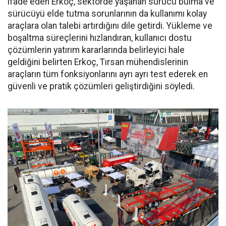
ifade eden Erkoç, sektörde yaşa­nan sürücü bulma ve
sürücüyü el­de tutma sorunlarının da kullanı­mı kolay
araçlara olan talebi ar­tırdığını dile getirdi. Yükleme ve
boşaltma süreçlerini hızlandıran, kullanıcı dostu
çözümlerin yatı­rım kararlarında belirleyici hale
geldiğini belirten Erkoç, Tırsan mühendislerinin
araçların tüm fonksiyonlarını ayrı ayrı test ede­rek en
güvenli ve pratik çözümleri geliştirdiğini söyledi.