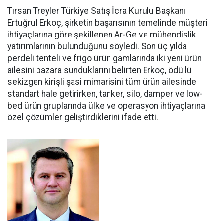
Tırsan Treyler Türkiye Satış İcra Kurulu Başkanı
Ertuğrul Er­koç, şirketin başarısının teme­linde müşteri
ihtiyaçlarına göre şekillenen Ar-Ge ve mühendislik
yatırımlarının bulunduğunu söy­ledi. Son üç yılda
perdeli tenteli ve frigo ürün gamlarında iki yeni ürün
ailesini pazara sundukları­nı belirten Erkoç, ödüllü
sekizgen kirişli şasi mimarisini tüm ürün ailesinde
standart hale getirir­ken, tanker, silo, damper ve low­
bed ürün gruplarında ülke ve ope­rasyon ihtiyaçlarına
özel çözüm­ler geliştirdiklerini ifade etti.