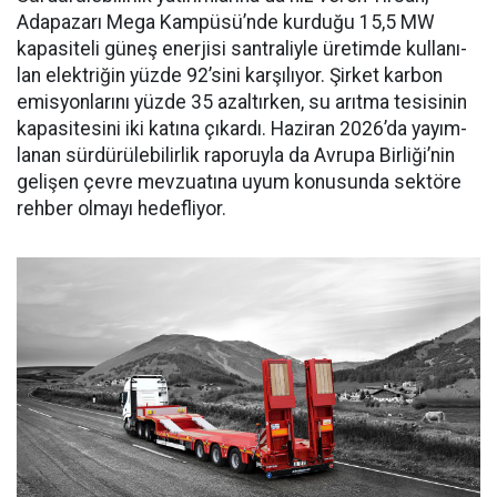
Adapaza­rı Mega Kampüsü’nde kurduğu 15,5 MW
kapasiteli güneş ener­jisi santraliyle üretimde kullanı­
lan elektriğin yüzde 92’sini karşı­lıyor. Şirket karbon
emisyonları­nı yüzde 35 azaltırken, su arıtma tesisinin
kapasitesini iki katına çıkardı. Haziran 2026’da yayım­
lanan sürdürülebilirlik raporuyla da Avrupa Birliği’nin
gelişen çev­re mevzuatına uyum konusunda sektöre
rehber olmayı hedefliyor.