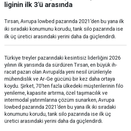
liginin ilk 3'ü arasında
Tırsan, Avrupa lowbed pazarında 2021’den bu yana ilk
iki sıradaki konumunu korudu, tank silo pazarında ise
ilk üç üretici arasındaki yerini daha da güçlen­dirdi.
Türkiye treyler pazarın­daki kesintisiz liderliğini 2026
yılının ilk yarısında da sürdüren Tırsan, en büyük ih­
racat pazarı olan Avrupa’da yeni nesil ürünleriyle
mühendislik ve Ar-Ge gücünü bir kez daha orta­ya
koydu. Şirket, 70’ten fazla ül­kedeki müşterilerinin filo
yenile­me, kapasite artırma, özel taşıma­cılık ve
intermodal yatırımlarına çözüm sunarken, Avrupa
lowbed pazarında 2021’den bu yana ilk iki sıradaki
konumunu korudu, tank silo pazarında ise ilk üç
üretici arasındaki yerini daha da güçlen­dirdi.