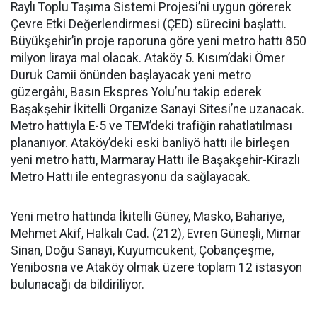
Raylı Toplu Taşıma Sistemi Projesi’ni uygun görerek
Çevre Etki Değerlendirmesi (ÇED) sürecini başlattı.
Büyükşehir’in proje raporuna göre yeni metro hattı 850
milyon liraya mal olacak. Ataköy 5. Kısım’daki Ömer
Duruk Camii önünden başlayacak yeni metro
güzergâhı, Basın Ekspres Yolu’nu takip ederek
Başakşehir İkitelli Organize Sanayi Sitesi’ne uzanacak.
Metro hattıyla E-5 ve TEM’deki trafiğin rahatlatılması
plananıyor. Ataköy’deki eski banliyö hattı ile birleşen
yeni metro hattı, Marmaray Hattı ile Başakşehir-Kirazlı
Metro Hattı ile entegrasyonu da sağlayacak.
Yeni metro hattında İkitelli Güney, Masko, Bahariye,
Mehmet Akif, Halkalı Cad. (212), Evren Güneşli, Mimar
Sinan, Doğu Sanayi, Kuyumcukent, Çobançeşme,
Yenibosna ve Ataköy olmak üzere toplam 12 istasyon
bulunacağı da bildiriliyor.