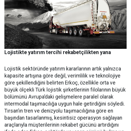
Lojistikte yatırım tercihi rekabetçilikten yana
Lojistik sektöründe yatırım ka­rarlarının artık yalnızca
kapasi­te artışına göre değil, verimlilik ve teknolojiye
göre şekillendiği­ni belirten Erkoç, özellikle orta ve
büyük ölçekli Türk lojistik şirket­lerinin filolarının büyük
bölümü­nü Avrupa’daki gelişmelere para­lel olarak
intermodal taşımacılı­ğa uygun hale getirdiğini söyledi.
Tırsan’ın tren ve denizyolu taşı­macılığına göre en
başından ta­sarlanmış, kesintisiz operasyon sağlayan
araçlarıyla müşterile­rinin rekabet gücünü artırdığını