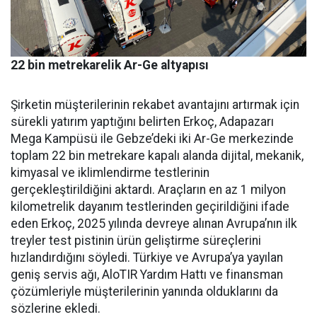
22 bin metrekarelik Ar-Ge altyapısı
Şirketin müşterilerinin reka­bet avantajını artırmak için
sü­rekli yatırım yaptığını belirten Erkoç, Adapazarı
Mega Kampü­sü ile Gebze’deki iki Ar-Ge mer­kezinde
toplam 22 bin metreka­re kapalı alanda dijital, mekanik,
kimyasal ve iklimlendirme test­lerinin
gerçekleştirildiğini ak­tardı. Araçların en az 1 milyon
kilometrelik dayanım testlerin­den geçirildiğini ifade
eden Er­koç, 2025 yılında devreye alınan Avrupa’nın ilk
treyler test pisti­nin ürün geliştirme süreçlerini
hızlandırdığını söyledi. Türkiye ve Avrupa’ya yayılan
geniş ser­vis ağı, AloTIR Yardım Hattı ve finansman
çözümleriyle müşte­rilerinin yanında olduklarını da
sözlerine ekledi.