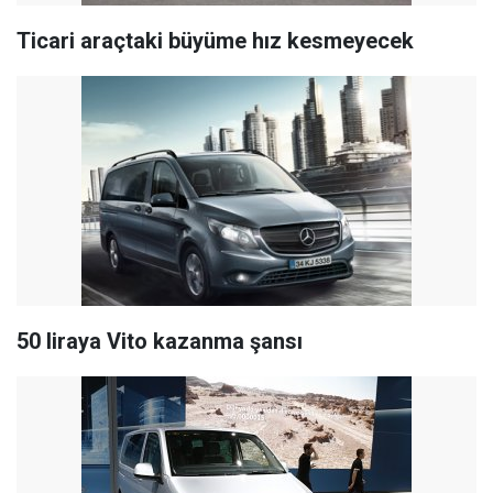
Ticari araçtaki büyüme hız kesmeyecek
50 liraya Vito kazanma şansı