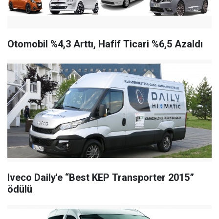
Otomobil %4,3 Arttı, Hafif Ticari %6,5 Azaldı
Iveco Daily'e “Best KEP Transporter 2015”
ödülü