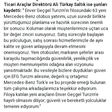
Ticari Araçlar Direktörü Ali Türkay Saltık ise şunları
kaydetti: "
Enver Geçgel Turizm'in filosundaki 63 yeni
Mercedes-Benz otobüs yatırımı, uzun süredir birlikte
yürüttüğümüz planlama ve hazırlık sürecinin önemli
bir sonucu. Koluman olarak müşterilerimize uçtan uca
bir değer zinciri sunuyoruz. Satış süreciyle başlayan
bu yolculuğun, satış sonrası hizmetlerimizle de aynı
kalite ve güven anlayışıyla devam etmesini
önemsiyoruz. Yeni otobüsler, markanın şehirler arası
karayolu taşımacılığında güvenilirlik, yenilikçilik ve
müşteri memnuniyetini odağına alan vizyonunu
yansıtmaktadır. Bu vesileyle bizlere duydukları güven
için EFG Turizm ailesine, değerli iş ortağımız
Mercedes-Benz Türk'e ve bu projede emeği bulunan
tüm çalışma arkadaşlarımıza teşekkür ediyorum.
Filoya katılan yeni araçların Enver Geçgel Turizm'e
hayırlı olmasını diliyor; güvenli ve bereketli yolculuklar
temenni ediyorum.”