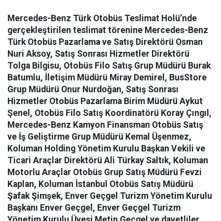
Mercedes-Benz Türk Otobüs Teslimat Holü’nde
gerçekleştirilen teslimat törenine Mercedes-Benz
Türk Otobüs Pazarlama ve Satış Direktörü Osman
Nuri Aksoy, Satış Sonrası Hizmetler Direktörü
Tolga Bilgisu, Otobüs Filo Satış Grup Müdürü Burak
Batumlu, İletişim Müdürü Miray Demirel, BusStore
Grup Müdürü Onur Nurdoğan, Satış Sonrası
Hizmetler Otobüs Pazarlama Birim Müdürü Aykut
Şenel, Otobüs Filo Satış Koordinatörü Koray Çıngıl,
Mercedes-Benz Kamyon Finansman Otobüs Satış
ve İş Geliştirme Grup Müdürü Kemal Üşenmez,
Koluman Holding Yönetim Kurulu Başkan Vekili ve
Ticari Araçlar Direktörü Ali Türkay Saltık, Koluman
Motorlu Araçlar Otobüs Grup Satış Müdürü Fevzi
Kaplan, Koluman İstanbul Otobüs Satış Müdürü
Şafak Şimşek, Enver Geçgel Turizm Yönetim Kurulu
Başkanı Enver Geçgel, Enver Geçgel Turizm
Yönetim Kurulu Üyesi Metin Geçgel ve davetliler