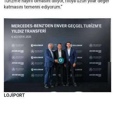
Turizm'e hayırlı olmasını diliyor, filoya uzun yıllar değer
katmasını temenni ediyorum.”
LOJİPORT