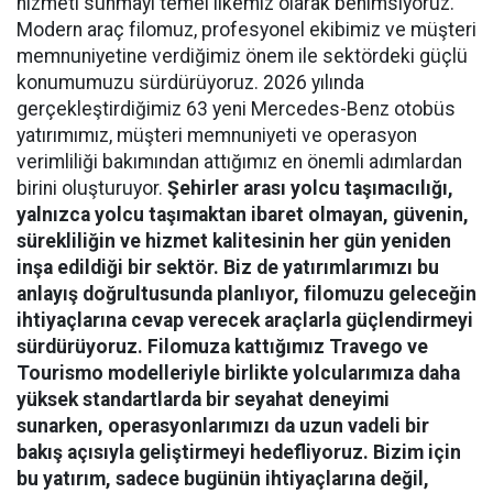
hizmeti sunmayı temel ilkemiz olarak benimsiyoruz.
Modern araç filomuz, profesyonel ekibimiz ve müşteri
memnuniyetine verdiğimiz önem ile sektördeki güçlü
konumumuzu sürdürüyoruz. 2026 yılında
gerçekleştirdiğimiz 63 yeni Mercedes-Benz otobüs
yatırımımız, müşteri memnuniyeti ve operasyon
verimliliği bakımından attığımız en önemli adımlardan
birini oluşturuyor.
Şehirler arası yolcu taşımacılığı,
yalnızca yolcu taşımaktan ibaret olmayan, güvenin,
sürekliliğin ve hizmet kalitesinin her gün yeniden
inşa edildiği bir sektör. Biz de yatırımlarımızı bu
anlayış doğrultusunda planlıyor, filomuzu geleceğin
ihtiyaçlarına cevap verecek araçlarla güçlendirmeyi
sürdürüyoruz. Filomuza kattığımız Travego ve
Tourismo modelleriyle birlikte yolcularımıza daha
yüksek standartlarda bir seyahat deneyimi
sunarken, operasyonlarımızı da uzun vadeli bir
bakış açısıyla geliştirmeyi hedefliyoruz. Bizim için
bu yatırım, sadece bugünün ihtiyaçlarına değil,