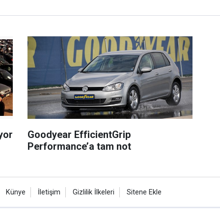
yor
Goodyear EfficientGrip
Performance’a tam not
Künye
İletişim
Gizlilik İlkeleri
Sitene Ekle