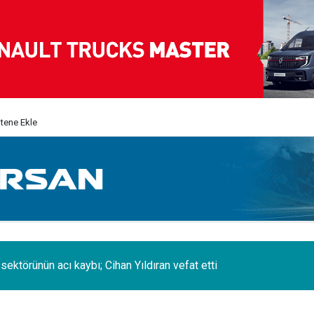
itene Ekle
 sektörünün acı kaybı; Cihan Yıldıran vefat etti