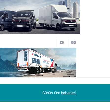
11:43
SOCAR Terminal de, MSC Tiger Servisi'nin uğrak 
Günün tüm
haberleri