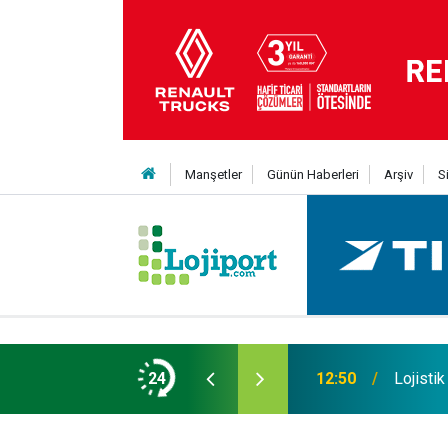
Manşetler
Günün Haberleri
Arşiv
S
u farklı ürün gruplarını tek noktadan yönetiyor
24
12:50
Lojistik