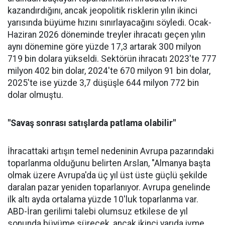
kazandır­dığını, ancak jeopolitik riskle­rin yılın ikinci
yarısında büyüme hızını sınırlayacağını söyledi. Ocak-
Haziran 2026 döneminde treyler ihracatı geçen yılın
aynı dönemine göre yüzde 17,3 artarak 300 milyon
719 bin dolara yüksel­di. Sektörün ihracatı 2023'te 777
milyon 402 bin dolar, 2024'te 670 milyon 91 bin dolar,
2025'te ise yüzde 3,7 düşüşle 644 milyon 772 bin
dolar olmuştu.
"Savaş sonrası satışlarda patlama olabilir"
İhracattaki artışın temel nede­ninin Avrupa pazarındaki
topar­lanma olduğunu belirten Arslan, "Almanya başta
olmak üzere Av­rupa'da üç yıl üst üste güçlü şe­kilde
daralan pazar yeniden to­parlanıyor. Avrupa genelinde
ilk altı ayda ortalama yüzde 10'luk toparlanma var.
ABD-İran geri­limi talebi olumsuz etkilese de yıl
sonunda büyüme sürecek, ancak ikinci yarıda ivme