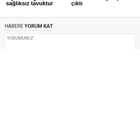
HABERE
YORUM KAT
UYARI:
Küfür, hakaret, rencide edici cümleler veya imalar, inançlara saldırı
içeren, imla kuralları ile yazılmamış,
Türkçe karakter kullanılmayan ve büyük harflerle yazılmış yorumlar
onaylanmamaktadır.