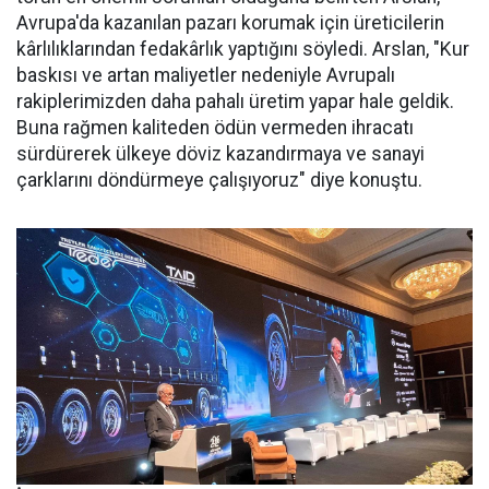
Avrupa'da kazanılan pazarı korumak için üreticilerin
kârlılıklarından fe­dakârlık yaptığını söyledi. Arslan, "Kur
baskısı ve artan maliyetler nedeniyle Avrupalı
rakiplerimiz­den daha pahalı üretim yapar ha­le geldik.
Buna rağmen kaliteden ödün vermeden ihracatı
sürdüre­rek ülkeye döviz kazandırmaya ve sanayi
çarklarını döndürmeye ça­lışıyoruz" diye konuştu.