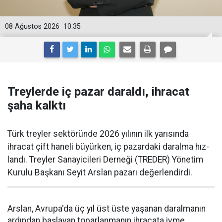
08 Ağustos 2026
10:35
Treylerde iç pazar daraldı, ihracat
şaha kalktı
Türk treyler sektöründe 2026 yılının ilk yarısın­da
ihracat çift haneli bü­yürken, iç pazardaki daralma hız­
landı. Treyler Sanayicileri Der­neği (TREDER) Yönetim
Kurulu Başkanı Seyit Arslan pazarı değerlendirdi.
Arslan, Avrupa'da üç yıl üst üste yaşanan daralma­nın
ardından başlayan toparlan­manın ihracata ivme