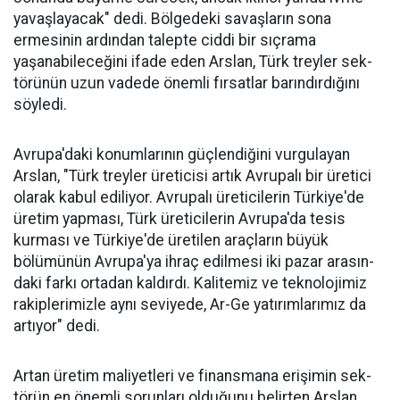
yavaşlayacak" dedi. Bölgedeki savaşların sona
ermesinin ardından talepte ciddi bir sıçrama
yaşanabileceğini ifa­de eden Arslan, Türk treyler sek­
törünün uzun vadede önemli fır­satlar barındırdığını
söyledi.
Avrupa'daki konumlarının güçlendiğini vurgulayan
Arslan, "Türk treyler üreticisi artık Avru­palı bir üretici
ola­rak kabul ediliyor. Avrupalı üreticile­rin Türkiye'de
üre­tim yapması, Türk üreticilerin Avru­pa'da tesis
kurması ve Türkiye'de üreti­len araçların büyük
bölümünün Avru­pa'ya ihraç edilme­si iki pazar arasın­
daki farkı ortadan kaldırdı. Kalitemiz ve teknolojimiz
ra­kiplerimizle aynı seviyede, Ar-Ge ya­tırımlarımız da
ar­tıyor" dedi.
Artan üretim ma­liyetleri ve finans­mana erişimin sek­
törün en önemli sorunları oldu­ğunu belirten Arslan,