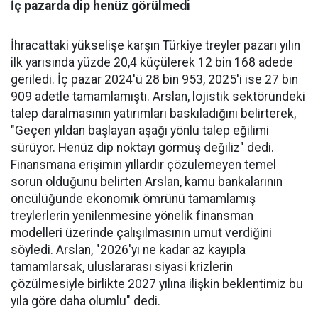
İç pazarda dip henüz görülmedi
İhracattaki yükselişe karşın Türkiye treyler pazarı yılın
ilk yarısında yüzde 20,4 küçülerek 12 bin 168 adede
geriledi. İç pa­zar 2024'ü 28 bin 953, 2025'i ise 27 bin
909 adetle tamamlamış­tı. Arslan, lojistik sektöründeki
talep daralmasının yatırımları baskıladığını belirterek,
"Geçen yıldan başlayan aşağı yönlü talep eğilimi
sürüyor. Henüz dip nok­tayı görmüş değiliz" dedi.
Finans­mana erişimin yıllardır çözüle­meyen temel
sorun olduğunu be­lirten Arslan, kamu bankalarının
öncülüğünde ekonomik ömrü­nü tamamlamış
treylerlerin ye­nilenmesine yönelik finansman
modelleri üzerinde çalışılması­nın umut verdiğini
söyledi. Ars­lan, "2026'yı ne kadar az kayıpla
tamamlarsak, uluslararası siya­si krizlerin
çözülmesiyle birlik­te 2027 yılına ilişkin beklentimiz bu
yıla göre daha olumlu" dedi.