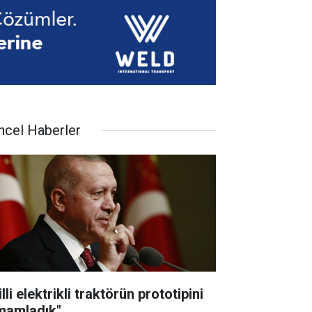
ncel Haberler
lli elektrikli traktörün prototipini
mamladık"