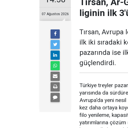
Tırsan, Ar-
liginin ilk 3
07 Ağustos 2026
Tırsan, Avrupa
ilk iki sıradaki
pazarında ise il
güçlen­dirdi.
Türkiye treyler pazarın
yarısında da sürdüre
Avrupa’da yeni nesil
kez daha orta­ya koyd
filo yenile­me, kapasi
yatırımlarına çözüm