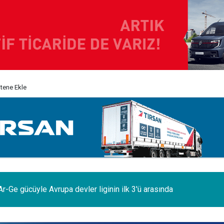
itene Ekle
odelleri Ağustos’a özel 1.199.000 TL’den başlayan fiyatlarla