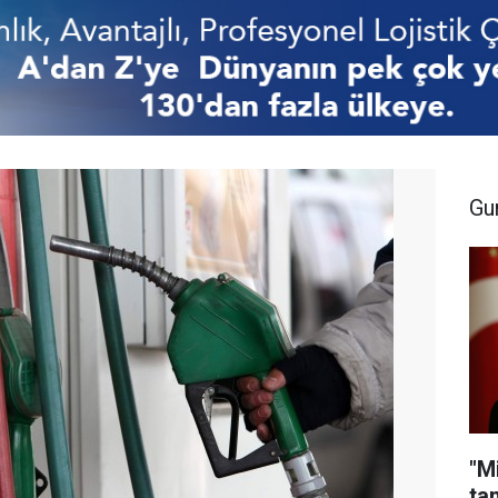
Gu
"Mi
ta