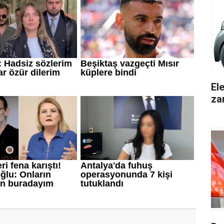
El
za