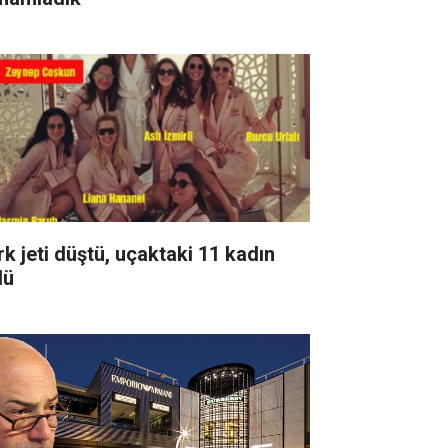
rk jeti düştü, uçaktaki 11 kadın
dü