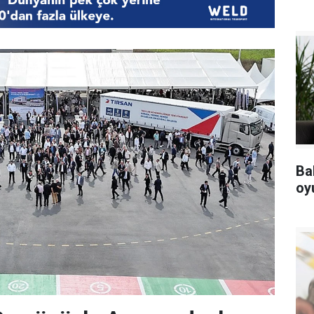
Ba
oy