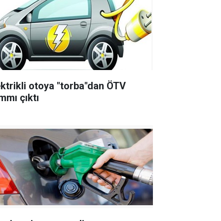
ektrikli otoya "torba"dan ÖTV
mmı çıktı