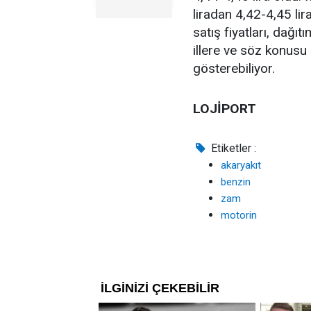
liradan 4,42-4,45 lir
satış fiyatları, dağıt
illere ve söz konusu ş
gösterebiliyor.
LOJİPORT
Etiketler :
akaryakıt
benzin
zam
motorin