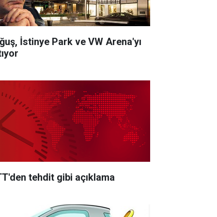
ğuş, İstinye Park ve VW Arena'yı
tıyor
TT'den tehdit gibi açıklama