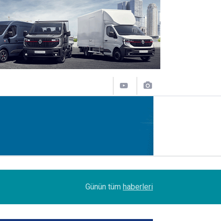
14:09
Petrol Ofisi Grubu 18. kez zirvede
Günün tüm
haberleri