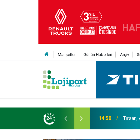
Manşetler
Günün Haberleri
Arşiv
S
er liginin ilk 3'ü arasında
24
14:19
MAXUS m