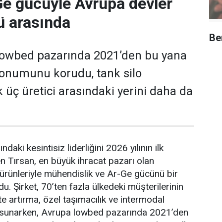
Ge gücüyle Avrupa devler
'ü arasında
Be
 lowbed pazarında 2021’den bu yana
 konumunu korudu, tank silo
k üç üretici arasındaki yerini daha da
­daki kesintisiz liderliğini 2026 yılının ilk
n Tırsan, en büyük ih­racat pazarı olan
 ürünleriyle mühendislik ve Ar-Ge gücünü bir
u. Şirket, 70’ten fazla ül­kedeki müşterilerinin
te artırma, özel taşıma­cılık ve intermodal
 sunarken, Avrupa lowbed pazarında 2021’den