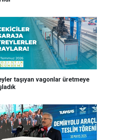
eyler taşıyan vagonlar üretmeye
şladık