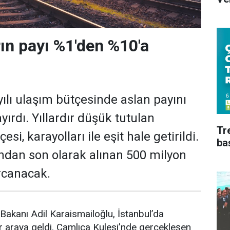
rın payı %1'den %10'a
lı ulaşım bütçesinde aslan payını
yırdı. Yıllardır düşük tutulan
Tr
esi, karayolları ile eşit hale getirildi.
ba
ndan son olarak alınan 500 milyon
rcanacak.
 Bakanı Adil Karaismailoğlu, İstanbul’da
ir araya geldi. Çamlıca Kulesi’nde gerçekleşen