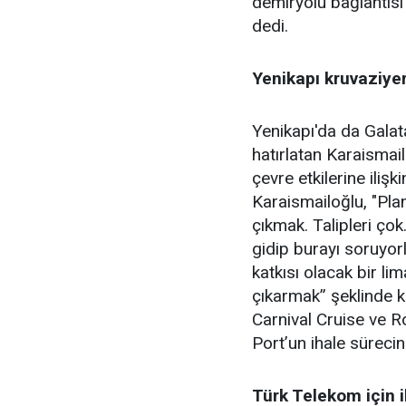
demiryolu bağlantısı
dedi.
Yenikapı kruvaziyer
Yenikapı'da da Galata
hatırlatan Karaismai
çevre etkilerine ilişk
Karaismailoğlu, "Pla
çıkmak. Talipleri çok
gidip burayı soruyor
katkısı olacak bir l
çıkarmak” şeklinde k
Carnival Cruise ve Ro
Port’un ihale sürecini
Türk Telekom için i