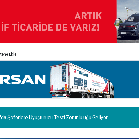
itene Ekle
 açığı meslek liselerinin güçlendirilmesiyle çözülür”