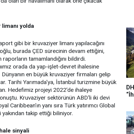
 da olan bir havalimanı olarak öne çıkacak”
 limanı yolda
port gibi bir kruvaziyer limanı yapılacağını
loğlu, burada ÇED sürecinin devam ettiğini,
in raporların tamamlandığını bildirdi.
nımız orada da yap-işlet-devret ihalesine
. Dünyanın en büyük kruvaziyer firmaları gelip
lar. Tarihi Yarımada'ya, İstanbul turizmine büyük
DH
iman. Hedefimiz projeyi 2022’de ihaleye
“İ
onuştu. Kruvaziyer sektörünün ABD'li iki devi
yal Caribbean’ın yanı sıra Türk yatırımcı Global
 yakından takip ettiği biliniyor.
hale sinyali