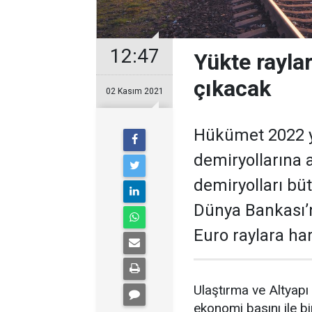
12:47
Yükte rayla
çıkacak
02 Kasım 2021
Hükümet 2022 yı
demiryollarına a
demiryolları bütç
Dünya Bankası’
Euro raylara ha
Ulaştırma ve Altyapı
ekonomi basını ile b