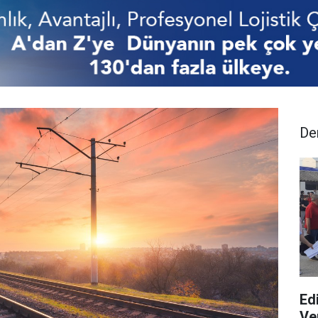
De
Ed
Ver