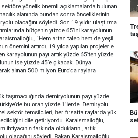
 sektöre yönelik önemli açıklamalarda bulunan
macılık alanında bundan sonra önceliklerinin
yolu olacağını söyledi. Son 19 yıldır ulaştırma
Tr
rımlarında bütçenin yüzde 65’ini karayolunun
ta
 Karaismailoğlu, “Hem artan talep hem de yeşil
 önemini artırdı. 19 yılda yapılan projelerle
elen karayolunun payı artık yüzde 65’ten yüzde
lunun ise yüzde 45’e çıkacak. Dünya
rak alınan 500 milyon Euro’da raylara
ük taşımacılığında demiryolunun payı yüzde
Türkiye’de bu oran yüzde 1’lerde. Demiryolu
el sektör temsilcileri, her fırsatta raylarda yük
Bü
se
edildiğini dile getiriyordu. Karaismailoğlu,
m ihtiyacının farkında olduklarını, artık
yolu olacağını söyledi. Bakan Karaismailoğlu,