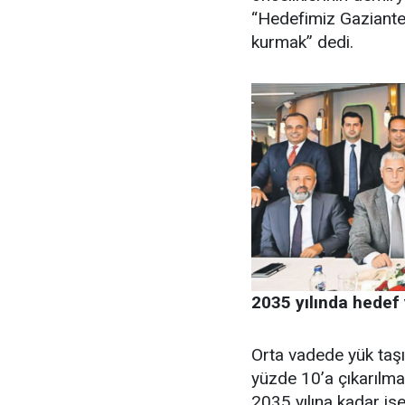
“Hedefimiz Gaziantep
kurmak” dedi.
2035 yılında hede
Orta vadede yük taş
yüzde 10’a çıkarılmas
2035 yılına kadar is