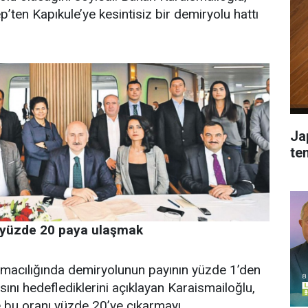
’ten Kapıkule’ye kesintisiz bir demiryolu hattı
Ja
tem
f yüzde 20 paya ulaşmak
ımacılığında demiryolunun payının yüzde 1’den
ını hedeflediklerini açıklayan Karaismailoğlu,
e bu oranı yüzde 20’ye çıkarmayı