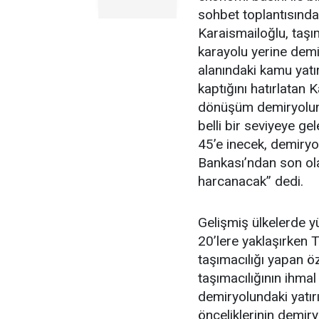
sohbet toplantısında
Karaismailoğlu, taşı
karayolu yerine demir
alanındaki kamu yatı
kaptığını hatırlatan
dönüşüm demiryolunun
belli bir seviyeye g
45’e inecek, demiryo
Bankası’ndan son ola
harcanacak” dedi.
Gelişmiş ülkelerde y
20’lere yaklaşırken 
taşımacılığı yapan öz
taşımacılığının ihmal 
demiryolundaki yatırı
önceliklerinin demir