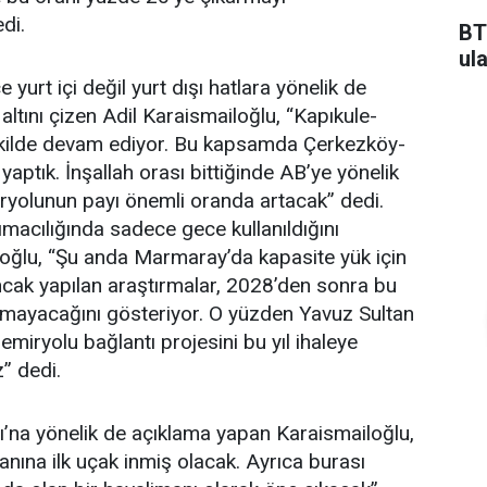
di.
BT
ul
urt içi değil yurt dışı hatlara yönelik de
 altını çizen Adil Karaismailoğlu, “Kapıkule-
şekilde devam ediyor. Bu kapsamda Çerkezköy-
 yaptık. İnşallah orası bittiğinde AB’ye yönelik
ryolunun payı önemli oranda artacak” dedi.
macılığında sadece gece kullanıldığını
loğlu, “Şu anda Marmaray’da kapasite yük için
ncak yapılan araştırmalar, 2028’den sonra bu
olmayacağını gösteriyor. O yüzden Yavuz Sultan
miryolu bağlantı projesini bu yıl ihaleye
” dedi.
’na yönelik de açıklama yapan Karaismailoğlu,
nına ilk uçak inmiş olacak. Ayrıca burası