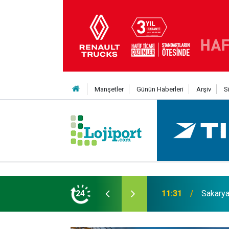
Manşetler
Günün Haberleri
Arşiv
S
 Testi Zorunluluğu Geliyor
24
09:44
“Sürücü