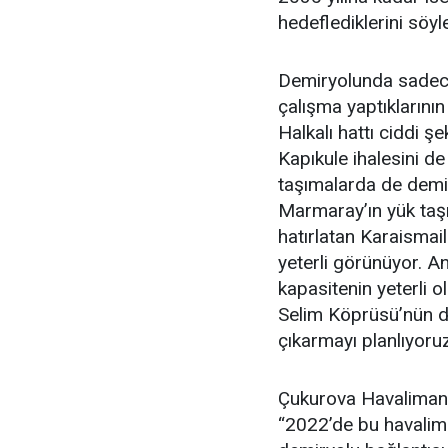
hedeflediklerini söyle
Demiryolunda sadece y
çalışma yaptıklarının
Halkalı hattı ciddi 
Kapıkule ihalesini de
taşımalarda de demi
Marmaray’ın yük taşı
hatırlatan Karaismai
yeterli görünüyor. A
kapasitenin yeterli 
Selim Köprüsü’nün de
çıkarmayı planlıyoruz
Çukurova Havalimanı
“2022’de bu havalima