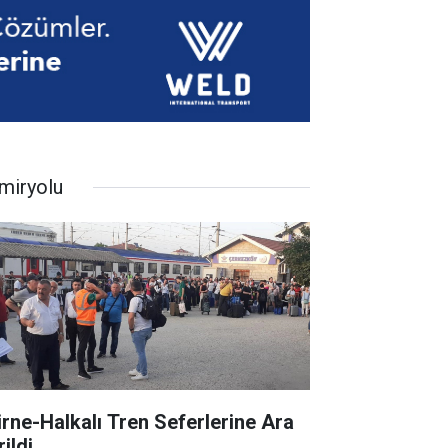
miryolu
irne-Halkalı Tren Seferlerine Ara
ildi