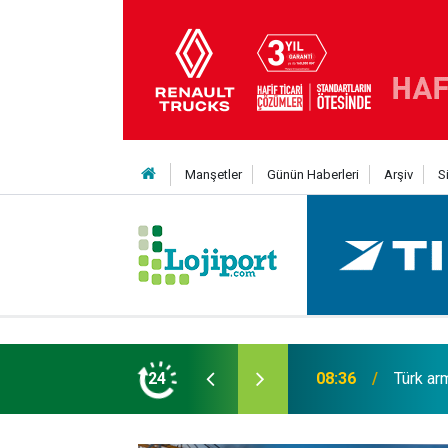
Manşetler
Günün Haberleri
Arşiv
S
ük; 4 tanker gemi siparişi
24
18:04
Enver G