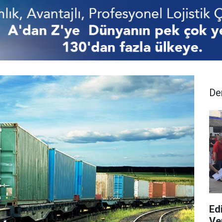
De
Ed
Ver