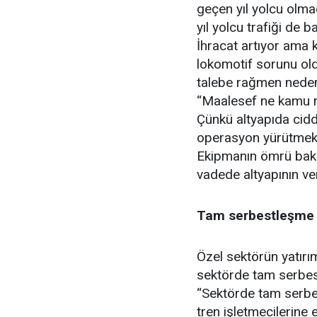
geçen yıl yolcu olmad
yıl yolcu trafiği de 
İhracat artıyor ama k
lokomotif sorunu old
talebe rağmen neden 
“Maalesef ne kamu n
Çünkü altyapıda ciddi
operasyon yürütmek 
Ekipmanın ömrü bakı
vadede altyapının ver
Tam serbestleşme 
Özel sektörün yatır
sektörde tam serbes
“Sektörde tam serbe
tren işletmecilerine