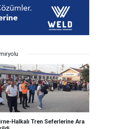
miryolu
irne-Halkalı Tren Seferlerine Ara
ildi