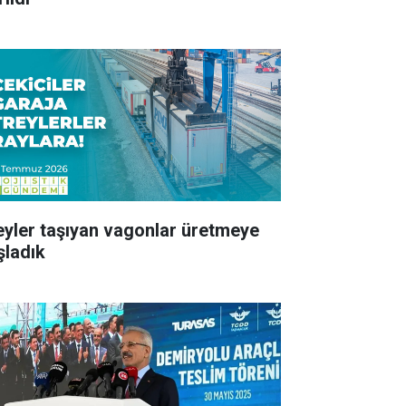
eyler taşıyan vagonlar üretmeye
şladık