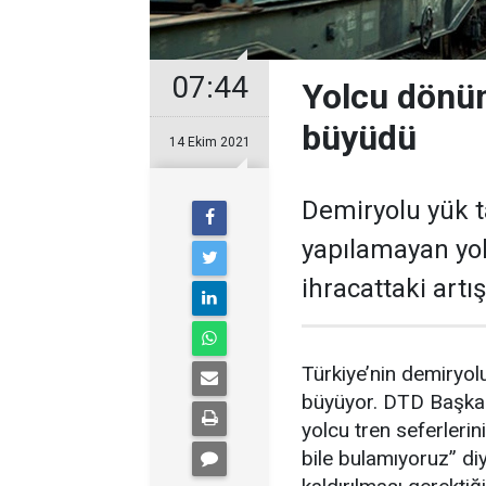
07:44
Yolcu dönün
büyüdü
14 Ekim 2021
Demiryolu yük t
yapılamayan yol
ihracattaki artı
Türkiye’nin demiryol
büyüyor. DTD Başkan
yolcu tren seferlerin
bile bulamıyoruz” diy