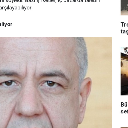
ni söyledi. Bazı şirketler, iç pazarda talebin
rşılayabiliyor.
nliyor
Tr
ta
Bü
se