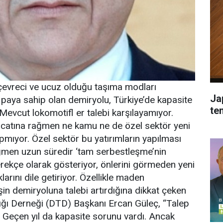
evreci ve ucuz olduğu taşıma modları
Ja
r paya sahip olan demiryolu, Türkiye’de kapasite
tem
evcut lokomotifl er talebi karşılayamıyor.
racatına rağmen ne kamu ne de özel sektör yeni
pmıyor. Özel sektör bu yatırımların yapılması
ağmen uzun süredir ‘tam serbestleşme’nin
ekçe olarak gösteriyor, önlerini görmeden yeni
rını dile getiriyor. Özellikle maden
şin demiryoluna talebi artırdığına dikkat çeken
ığı Derneği (DTD) Başkanı Ercan Güleç, “Talep
 Geçen yıl da kapasite sorunu vardı. Ancak