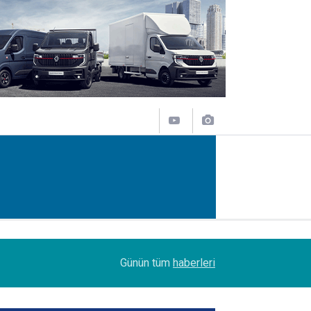
12:50
Lojistik sektörünün acı kaybı; Cihan Yıldıran vefat
Günün tüm
haberleri