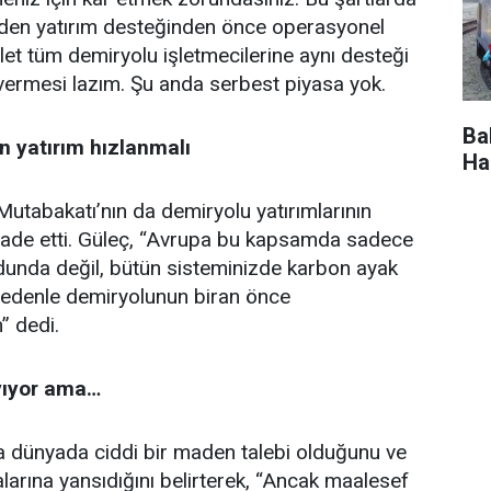
den yatırım desteğinden önce operasyonel
vlet tüm demiryolu işletmecilerine aynı desteği
 vermesi lazım. Şu anda serbest piyasa yok.
Ba
n yatırım hızlanmalı
Ha
Mutabakatı’nın da demiryolu yatırımlarının
 ifade etti. Güleç, “Avrupa bu kapsamda sadece
odunda değil, bütün sisteminizde karbon ayak
 nedenle demiryolunun biran önce
” dedi.
yıyor ama…
a dünyada ciddi bir maden talebi olduğunu ve
larına yansıdığını belirterek, “Ancak maalesef