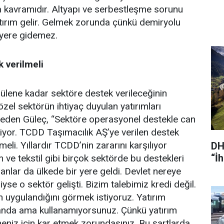
 kavramıdır. Altyapı ve serbestleşme sorunu
tırım gelir. Gelmek zorunda çünkü demiryolu
 yere gidemez.
 verilmeli
zülene kadar sektöre destek verileceğinin
zel sektörün ihtiyaç duyulan yatırımları
 eden Güleç, “Sektöre operasyonel destekle can
iyor. TCDD Taşımacılık AŞ’ye verilen destek
meli. Yıllardır TCDD’nin zararını karşılıyor
DH
“İ
m ve tekstil gibi birçok sektörde bu destekleri
anlar da ülkede bir yere geldi. Devlet nereye
iyse o sektör gelişti. Bizim talebimiz kredi değil.
uygulandığını görmek istiyoruz. Yatırım
 anda ama kullanamıyorsunuz. Çünkü yatırım
meniz için kar etmek zorundasınız. Bu şartlarda