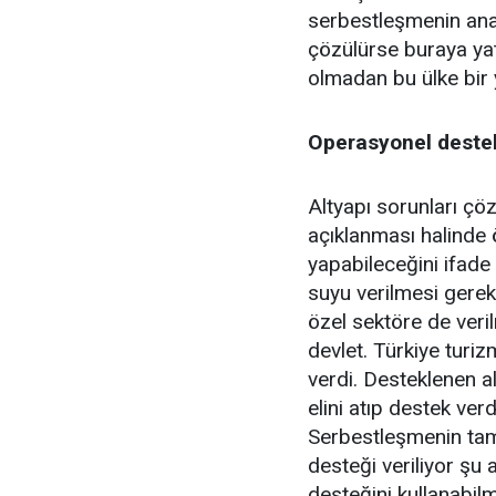
serbestleşmenin ana
çözülürse buraya ya
olmadan bu ülke bir
Operasyonel destek
Altyapı sorunları çö
açıklanması halinde ö
yapabileceğini ifade
suyu verilmesi gerek
özel sektöre de veril
devlet. Türkiye turiz
verdi. Desteklenen al
elini atıp destek verd
Serbestleşmenin tam 
desteği veriliyor şu
desteğini kullanabil