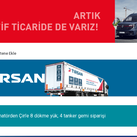
itene Ekle
eçgel Turizm, filosuna 63 Yıldız daha kattı