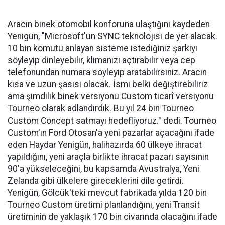
Aracın binek otomobil konforuna ulaştığını kaydeden
Yenigün, "Microsoft'un SYNC teknolojisi de yer alacak.
10 bin komutu anlayan sisteme istediğiniz şarkıyı
söyleyip dinleyebilir, klimanızı açtırabilir veya cep
telefonundan numara söyleyip aratabilirsiniz. Aracın
kısa ve uzun şasisi olacak. İsmi belki değiştirebiliriz
ama şimdilik binek versiyonu Custom ticarî versiyonu
Tourneo olarak adlandırdık. Bu yıl 24 bin Tourneo
Custom Concept satmayı hedefliyoruz." dedi. Tourneo
Custom'ın Ford Otosan'a yeni pazarlar açacağını ifade
eden Haydar Yenigün, halihazırda 60 ülkeye ihracat
yapıldığını, yeni araçla birlikte ihracat pazarı sayısının
90'a yükseleceğini, bu kapsamda Avustralya, Yeni
Zelanda gibi ülkelere gireceklerini dile getirdi.
Yenigün, Gölcük'teki mevcut fabrikada yılda 120 bin
Tourneo Custom üretimi planlandığını, yeni Transit
üretiminin de yaklaşık 170 bin civarında olacağını ifade