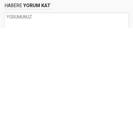
HABERE
YORUM KAT
UYARI:
Küfür, hakaret, rencide edici cümleler veya imalar, inançlara saldırı
içeren, imla kuralları ile yazılmamış,
Türkçe karakter kullanılmayan ve büyük harflerle yazılmış yorumlar
onaylanmamaktadır.