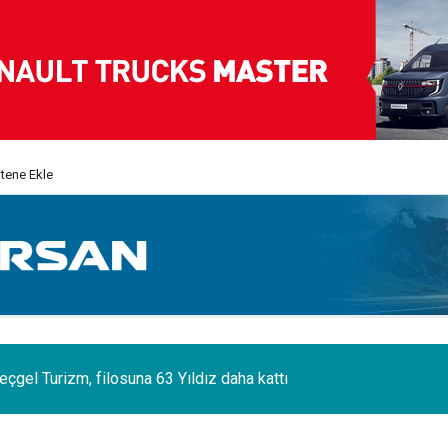
itene Ekle
eçgel Turizm, filosuna 63 Yıldız daha kattı