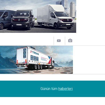
12:50
Lojistik sektörünün acı kaybı; Cihan Yıldıran vefat
Günün tüm
haberleri