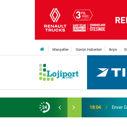
Manşetler
Günün Haberleri
Arşiv
S
24
18:04
Enver G