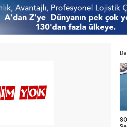
De
SO
Ser