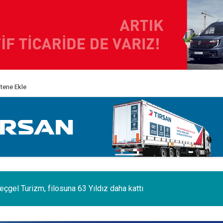
itene Ekle
 sektörünün acı kaybı; Cihan Yıldıran vefat etti