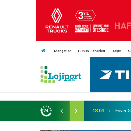
Manşetler
Günün Haberleri
Arşiv
S
 Yıldız daha kattı
24
12:50
Lojistik