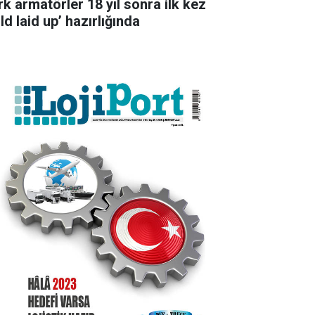
rk armatörler 18 yıl sonra ilk kez
ld laid up’ hazırlığında