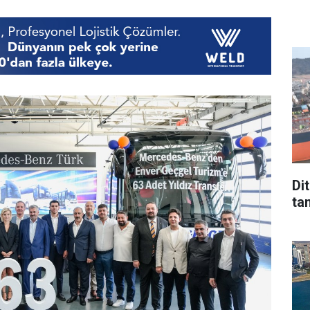
Di
tan