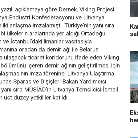
azılı açıklamaya göre Dernek, Viking Projesi
anya Endüstri Konfederasyonu ve Litvanya
 iki anlaşma imzalamıştı. Türkiye'nin yanı sıra
Ka
gibi ülkelerin aralarında yer aldığı Ortadoğu
sal
ve İstanbul'daki limanlar vasıtasıyla
manına oradan da demir ağı ile Belarus
a ulaşacak ticaret koridorunu ifade eden Viking
 bölümünü içeren demir ağının geliştirilmesi için
anlaşmasının imza törenine; Litvanya Ulaştırma
unas Sparas ve Dışişleri Bakan Yardımcısı
 yanı sıra MÜSİAD'ın Litvanya Temsilcisi İsmail
 üst düzey yetkililer katıldı.
Ek
her