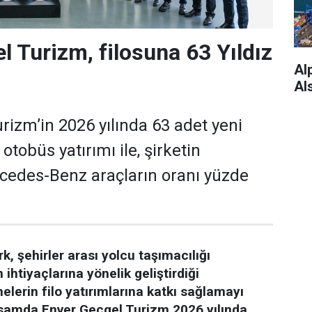
l Turizm, filosuna 63 Yıldız
Alp
Al
rizm’in 2026 yılında 63 adet yeni
tobüs yatırımı ile, şirketin
cedes-Benz araçların oranı yüzde
 şehirler arası yolcu taşımacılığı
ihtiyaçlarına yönelik geliştirdiği
melerin filo yatırımlarına katkı sağlamayı
samda Enver Geçgel Turizm 2026 yılında