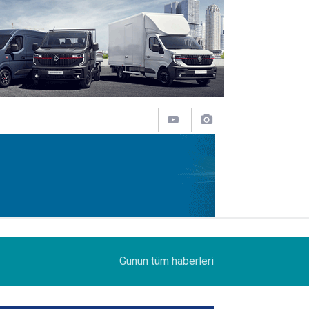
11:43
SOCAR Terminal de, MSC Tiger Servisi'nin uğrak 
Günün tüm
haberleri