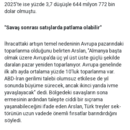
2025'te ise yüzde 3,7 düşüşle 644 milyon 772 bin
dolar olmuştu.
"Savaş sonrası satışlarda patlama olabilir"
İhracattaki artışın temel nede­ninin Avrupa pazarındaki
topar­lanma olduğunu belirten Arslan, "Almanya başta
olmak üzere Av­rupa'da üç yıl üst üste güçlü şe­kilde
daralan pazar yeniden to­parlanıyor. Avrupa genelinde
ilk altı ayda ortalama yüzde 10'luk toparlanma var.
ABD-İran geri­limi talebi olumsuz etkilese de yıl
sonunda büyüme sürecek, ancak ikinci yarıda ivme
yavaşlayacak" dedi. Bölgedeki savaşların sona
ermesinin ardından talepte ciddi bir sıçrama
yaşanabileceğini ifa­de eden Arslan, Türk treyler sek­
törünün uzun vadede önemli fır­satlar barındırdığını
söyledi.