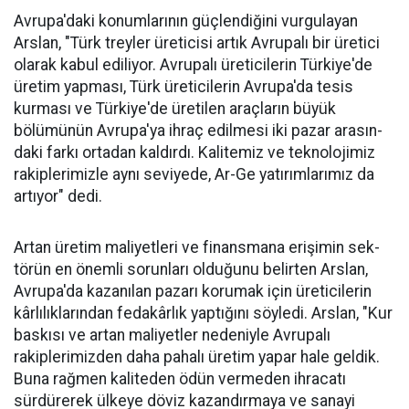
Avrupa'daki konumlarının güçlendiğini vurgulayan
Arslan, "Türk treyler üreticisi artık Avru­palı bir üretici
ola­rak kabul ediliyor. Avrupalı üreticile­rin Türkiye'de
üre­tim yapması, Türk üreticilerin Avru­pa'da tesis
kurması ve Türkiye'de üreti­len araçların büyük
bölümünün Avru­pa'ya ihraç edilme­si iki pazar arasın­
daki farkı ortadan kaldırdı. Kalitemiz ve teknolojimiz
ra­kiplerimizle aynı seviyede, Ar-Ge ya­tırımlarımız da
ar­tıyor" dedi.
Artan üretim ma­liyetleri ve finans­mana erişimin sek­
törün en önemli sorunları oldu­ğunu belirten Arslan,
Avrupa'da kazanılan pazarı korumak için üreticilerin
kârlılıklarından fe­dakârlık yaptığını söyledi. Arslan, "Kur
baskısı ve artan maliyetler nedeniyle Avrupalı
rakiplerimiz­den daha pahalı üretim yapar ha­le geldik.
Buna rağmen kaliteden ödün vermeden ihracatı
sürdüre­rek ülkeye döviz kazandırmaya ve sanayi