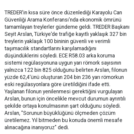
TREDER'in kısa süre önce düzenlediği Karayolu Can
Güvenliği Arama Konferansı'nda ekonomik ömrünü
tamamlayan treylerler gündeme geldi. TREDER Başkanı
Seyit Arslan, Türkiye'de trafiğe kayıtlı yaklaşık 327 bin
treylerin yaklaşık 100 bininin güvenli ve verimli
taşımacılık standartlarını karşılamadığını
düşündüklerini söyledi. ECE R58.03 arka koruma
sistemi regülasyonuna uygun yarı römork sayısının
yalnızca 122 bin 825 olduğunu belirten Arslan, filonun
yüzde 62,4'ünü oluşturan 204 bin 236 yarı römorkun
eski regülasyonlara göre üretildiğini ifade etti.
Yaşlanan filonun yenilenmesi gerektiğini vurgulayan
Arslan, bunun için öncelikle mevcut durumun ayrıntılı
şekilde ortaya konulmasının şart olduğunu söyledi.
Arslan, "Sorunun büyüklüğünü ölçmeden çözüm
üretilemez. Yıl bitmeden bu konuda önemli mesafe
alınacağına inanıyoruz" dedi.