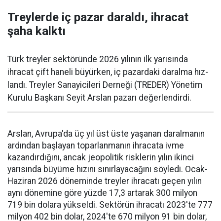
Treylerde iç pazar daraldı, ihracat
şaha kalktı
Türk treyler sektöründe 2026 yılının ilk yarısın­da
ihracat çift haneli bü­yürken, iç pazardaki daralma hız­
landı. Treyler Sanayicileri Der­neği (TREDER) Yönetim
Kurulu Başkanı Seyit Arslan pazarı değerlendirdi.
Arslan, Avrupa'da üç yıl üst üste yaşanan daralma­nın
ardından başlayan toparlan­manın ihracata ivme
kazandır­dığını, ancak jeopolitik riskle­rin yılın ikinci
yarısında büyüme hızını sınırlayacağını söyledi. Ocak-
Haziran 2026 döneminde treyler ihracatı geçen yılın
aynı dönemine göre yüzde 17,3 artarak 300 milyon
719 bin dolara yüksel­di. Sektörün ihracatı 2023'te 777
milyon 402 bin dolar, 2024'te 670 milyon 91 bin dolar,