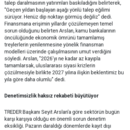
talep daralmasının yatırımları baskıladığını belirterek,
"Geçen yıldan başlayan aşağı yönlü talep eğilimi
sürüyor. Henüz dip nok­tayı görmüş değiliz" dedi.
Finans­mana erişimin yıllardır çözüle­meyen temel
sorun olduğunu be­lirten Arslan, kamu bankalarının
öncülüğünde ekonomik ömrü­nü tamamlamış
treylerlerin ye­nilenmesine yönelik finansman
modelleri üzerinde çalışılması­nın umut verdiğini
söyledi. Ars­lan, "2026'yı ne kadar az kayıpla
tamamlarsak, uluslararası siya­si krizlerin
çözülmesiyle birlik­te 2027 yılına ilişkin beklentimiz bu
yıla göre daha olumlu" dedi.
Denetimsizlik haksız rekabeti büyütüyor
TREDER Başkanı Seyit Arslan’a göre sektörün bugün
karşı karşıya olduğu en önemli sorun denetim
eksikliği. Pazarın daraldığı dönemlerde kayıt dışı