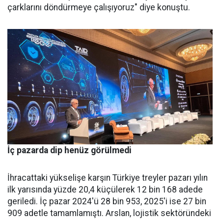
çarklarını döndürmeye ça­lışıyoruz" diye konuştu.
İç pazarda dip henüz görülmedi
İhracattaki yükselişe karşın Türkiye treyler pazarı yılın
ilk yarısında yüzde 20,4 küçülerek 12 bin 168 adede
geriledi. İç pa­zar 2024'ü 28 bin 953, 2025'i ise 27 bin
909 adetle tamamlamış­tı. Arslan, lojistik sektöründeki