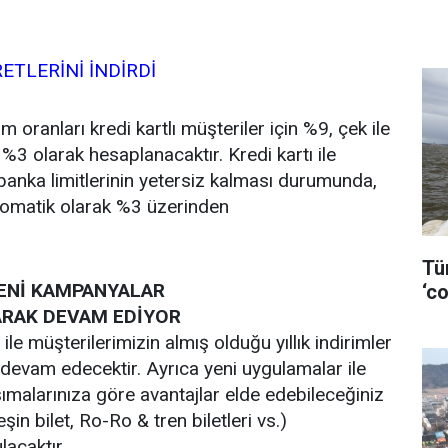
ETLERİNİ İNDİRDİ
m oranları kredi kartlı müşteriler için %9, çek ile
%3 olarak hesaplanacaktır. Kredi kartı ile
 banka limitlerinin yetersiz kalması durumunda,
otomatik olarak %3 üzerinden
Tü
YENİ KAMPANYALAR
‘co
TARAK DEVAM EDİYOR
ile müşterilerimizin almış olduğu yıllık indirimler
 devam edecektir. Ayrıca yeni uygulamalar ile
şımalarınıza göre avantajlar elde edebileceğiniz
in bilet, Ro-Ro & tren biletleri vs.)
lacaktır.