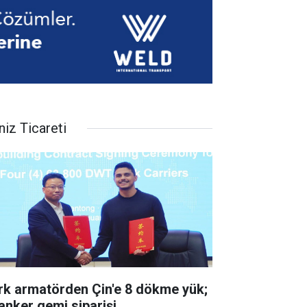
niz Ticareti
rk armatörden Çin'e 8 dökme yük;
tanker gemi siparişi