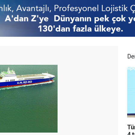
De
Tü
4 