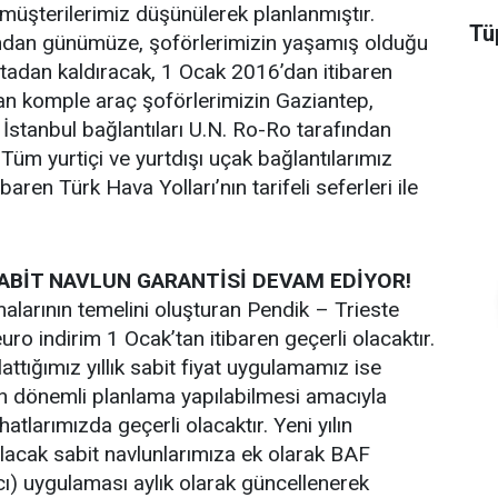
üşterilerimiz düşünülerek planlanmıştır.
Tüp
ğından günümüze, şoförlerimizin yaşamış olduğu
ortadan kaldıracak, 1 Ocak 2016’dan itibaren
nan komple araç şoförlerimizin Gaziantep,
 İstanbul bağlantıları U.N. Ro-Ro tarafından
 Tüm yurtiçi ve yurtdışı uçak bağlantılarımız
baren Türk Hava Yolları’nın tarifeli seferleri ile
SABİT NAVLUN GARANTİSİ DEVAM EDİYOR!
alarının temelini oluşturan Pendik – Trieste
uro indirim 1 Ocak’tan itibaren geçerli olacaktır.
ttığımız yıllık sabit fiyat uygulamamız ise
n dönemli planlama yapılabilmesi amacıyla
atlarımızda geçerli olacaktır. Yeni yılın
lacak sabit navlunlarımıza ek olarak BAF
cı) uygulaması aylık olarak güncellenerek