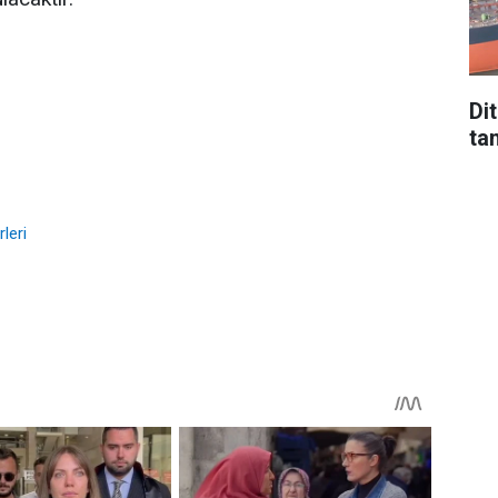
Di
tan
leri