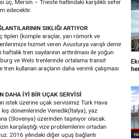
yısı üç, Mersin – Trieste hattındaki karşılıklı sefer
am edecektir.
ĞLANTILARININ SIKLIĞI ARTIYOR
 tipleri (komple araçlar, yarı römork ve
erilerimize hizmet veren Avusturya varışlı demir
 haftalık tren sayılarının arttırılması ile yoğun
lzburg ve Wels trenlerinde ortalama transit
Ek
e tren kullanan araçların daha verimli çalışması
her
N DAHA İYİ BİR UÇAK SERVİSİ
n istek üzerine uçak servisimiz Türk Hava
ü kış dönemlerinde Venedik(İtalya), yaz
na (Slovenya) üzerinden taşınıyor olacak.
izin karşılaştığı vize problemlerini ortadan
ruz. 2016 yılındaki diğer uçuş bağlantı