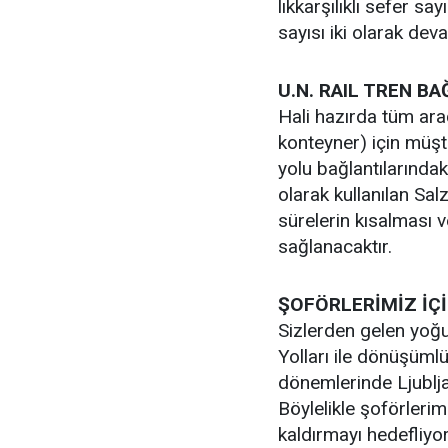
lıkkarşılıklı sefer sa
sayısı iki olarak dev
U.N. RAIL TREN BA
Hali hazırda tüm araç
konteyner) için müşt
yolu bağlantılarındaki
olarak kullanılan Sa
sürelerin kısalması v
sağlanacaktır.
ŞOFÖRLERİMİZ İÇİ
Sizlerden gelen yoğu
Yolları ile dönüşüml
dönemlerinde Ljublja
Böylelikle şoförlerim
kaldırmayı hedefliyo