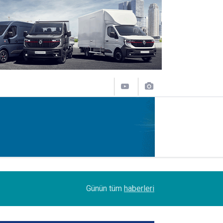
14:09
Petrol Ofisi Grubu 18. kez zirvede
Günün tüm
haberleri