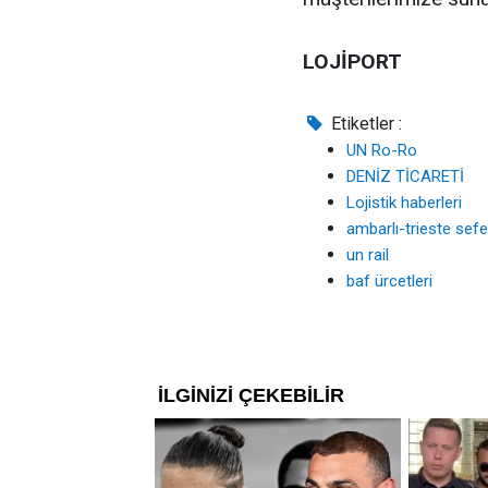
LOJİPORT
Etiketler :
UN Ro-Ro
DENİZ TİCARETİ
Lojistik haberleri
ambarlı-trieste sefer
un rail
baf ürcetleri