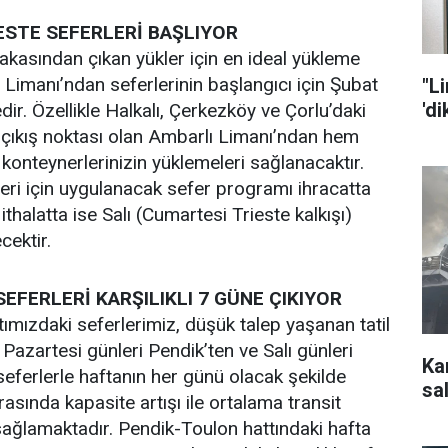
ESTE SEFERLERİ BAŞLIYOR
akasından çıkan yükler için en ideal yükleme
 Limanı’ndan seferlerinin başlangıcı için Şubat
"L
'd
r. Özellikle Halkalı, Çerkezköy ve Çorlu’daki
l çıkış noktası olan Ambarlı Limanı’ndan hem
konteynerlerinizin yüklemeleri sağlanacaktır.
eri için uygulanacak sefer programı ihracatta
ithalatta ise Salı (Cumartesi Trieste kalkışı)
cektir.
SEFERLERİ KARŞILIKLI 7 GÜNE ÇIKIYOR
tımızdaki seferlerimiz, düşük talep yaşanan tatil
Pazartesi günleri Pendik’ten ve Salı günleri
Ka
seferlerle haftanın her günü olacak şekilde
sal
rasında kapasite artışı ile ortalama transit
sağlamaktadır. Pendik-Toulon hattındaki hafta