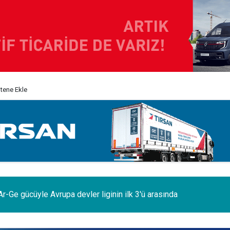
itene Ekle
odelleri Ağustos’a özel 1.199.000 TL’den başlayan fiyatlarla