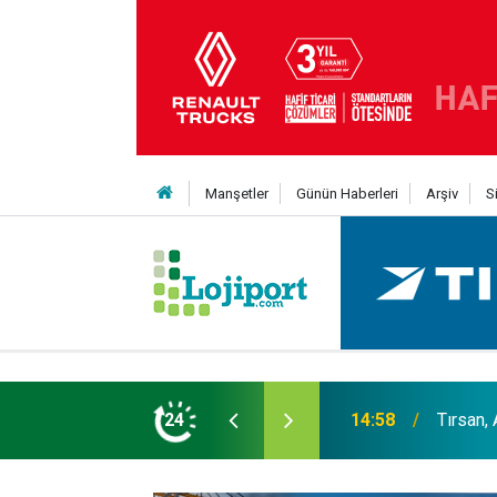
Manşetler
Günün Haberleri
Arşiv
S
er liginin ilk 3'ü arasında
24
14:19
MAXUS m