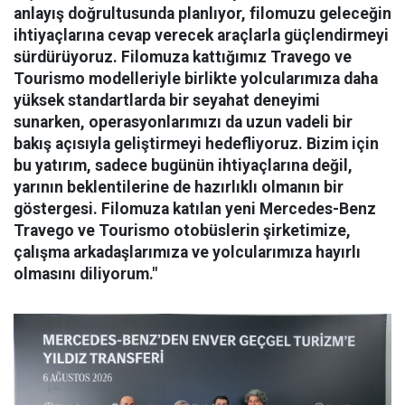
anlayış doğrultusunda planlıyor, filomuzu geleceğin
ihtiyaçlarına cevap verecek araçlarla güçlendirmeyi
sürdürüyoruz. Filomuza kattığımız Travego ve
Tourismo modelleriyle birlikte yolcularımıza daha
yüksek standartlarda bir seyahat deneyimi
sunarken, operasyonlarımızı da uzun vadeli bir
bakış açısıyla geliştirmeyi hedefliyoruz. Bizim için
bu yatırım, sadece bugünün ihtiyaçlarına değil,
yarının beklentilerine de hazırlıklı olmanın bir
göstergesi. Filomuza katılan yeni Mercedes-Benz
Travego ve Tourismo otobüslerin şirketimize,
çalışma arkadaşlarımıza ve yolcularımıza hayırlı
olmasını diliyorum."