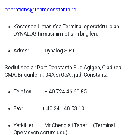
operations@teamconstanta.ro
Köstence Limanın’da Terminal operatörü olan
DYNALOG firmasının iletişim bilgileri:
Adres: Dynalog S.R.L.
Sediul social: Port Constanta Sud Agigea, Cladirea
CMA, Birourile nr. 04A si 05A , jud. Constanta
Telefon: + 40 724 46 60 85
Fax: + 40 241 48 53 10
Yetkililer: Mr Chengiali Taner (Terminal
Operasyon sorumlusu)