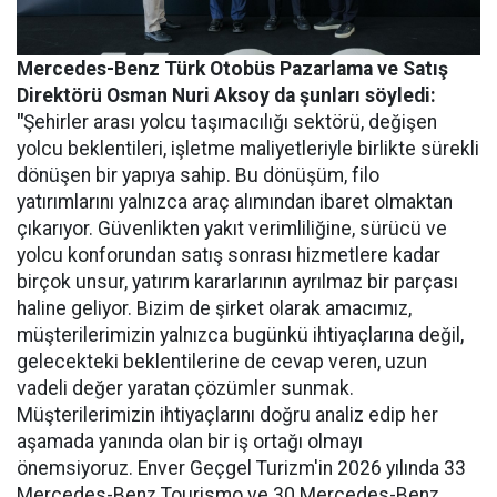
Mercedes-Benz Türk Otobüs Pazarlama ve Satış
Direktörü Osman Nuri Aksoy da şunları söyledi:
"
Şehirler arası yolcu taşımacılığı sektörü, değişen
yolcu beklentileri, işletme maliyetleriyle birlikte sürekli
dönüşen bir yapıya sahip. Bu dönüşüm, filo
yatırımlarını yalnızca araç alımından ibaret olmaktan
çıkarıyor. Güvenlikten yakıt verimliliğine, sürücü ve
yolcu konforundan satış sonrası hizmetlere kadar
birçok unsur, yatırım kararlarının ayrılmaz bir parçası
haline geliyor. Bizim de şirket olarak amacımız,
müşterilerimizin yalnızca bugünkü ihtiyaçlarına değil,
gelecekteki beklentilerine de cevap veren, uzun
vadeli değer yaratan çözümler sunmak.
Müşterilerimizin ihtiyaçlarını doğru analiz edip her
aşamada yanında olan bir iş ortağı olmayı
önemsiyoruz. Enver Geçgel Turizm'in 2026 yılında 33
Mercedes-Benz Tourismo ve 30 Mercedes-Benz