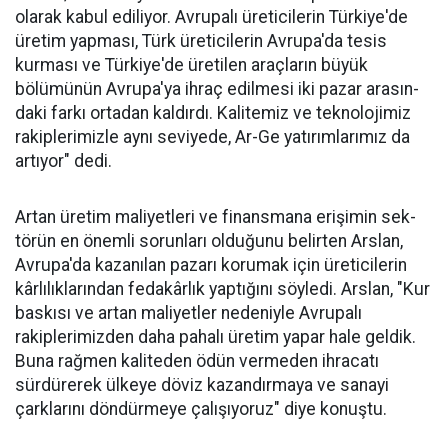
ola­rak kabul ediliyor. Avrupalı üreticile­rin Türkiye'de
üre­tim yapması, Türk üreticilerin Avru­pa'da tesis
kurması ve Türkiye'de üreti­len araçların büyük
bölümünün Avru­pa'ya ihraç edilme­si iki pazar arasın­
daki farkı ortadan kaldırdı. Kalitemiz ve teknolojimiz
ra­kiplerimizle aynı seviyede, Ar-Ge ya­tırımlarımız da
ar­tıyor" dedi.
Artan üretim ma­liyetleri ve finans­mana erişimin sek­
törün en önemli sorunları oldu­ğunu belirten Arslan,
Avrupa'da kazanılan pazarı korumak için üreticilerin
kârlılıklarından fe­dakârlık yaptığını söyledi. Arslan, "Kur
baskısı ve artan maliyetler nedeniyle Avrupalı
rakiplerimiz­den daha pahalı üretim yapar ha­le geldik.
Buna rağmen kaliteden ödün vermeden ihracatı
sürdüre­rek ülkeye döviz kazandırmaya ve sanayi
çarklarını döndürmeye ça­lışıyoruz" diye konuştu.