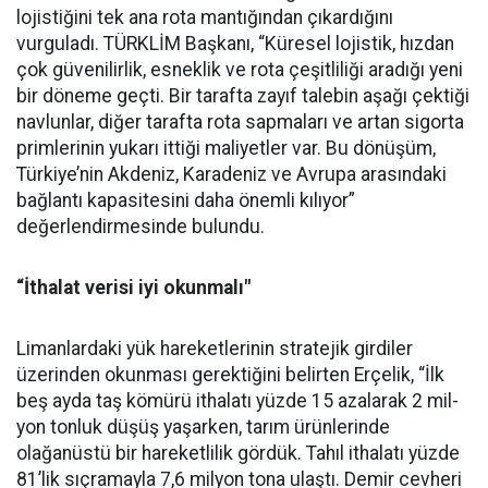
lojistiğini tek ana rota man­tığından çıkardığını
vurguladı. TÜRKLİM Başkanı, “Küresel lojistik, hızdan
çok güvenilirlik, esneklik ve rota çeşitliliği aradı­ğı yeni
bir döneme geçti. Bir ta­rafta zayıf talebin aşağı çektiği
navlunlar, diğer tarafta rota sap­maları ve artan sigorta
primleri­nin yukarı ittiği maliyetler var. Bu dönüşüm,
Türkiye’nin Akde­niz, Karadeniz ve Avrupa arasın­daki
bağlantı kapasitesini daha önemli kılıyor”
değerlendirme­sinde bulundu.
“İthalat verisi iyi okunmalı"
Limanlardaki yük hareketleri­nin stratejik girdiler
üzerinden okunması gerektiğini belirten Erçelik, “İlk
beş ayda taş kömürü ithalatı yüzde 15 azalarak 2 mil­
yon tonluk düşüş yaşarken, ta­rım ürünlerinde
olağanüstü bir hareketlilik gördük. Tahıl itha­latı yüzde
81’lik sıçramayla 7,6 milyon tona ulaştı. Demir cevhe­ri