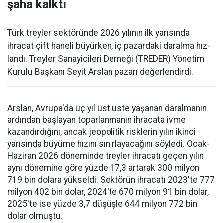
şaha kalktı
Türk treyler sektöründe 2026 yılının ilk yarısın­da
ihracat çift haneli bü­yürken, iç pazardaki daralma hız­
landı. Treyler Sanayicileri Der­neği (TREDER) Yönetim
Kurulu Başkanı Seyit Arslan pazarı değerlendirdi.
Arslan, Avrupa'da üç yıl üst üste yaşanan daralma­nın
ardından başlayan toparlan­manın ihracata ivme
kazandır­dığını, ancak jeopolitik riskle­rin yılın ikinci
yarısında büyüme hızını sınırlayacağını söyledi. Ocak-
Haziran 2026 döneminde treyler ihracatı geçen yılın
aynı dönemine göre yüzde 17,3 artarak 300 milyon
719 bin dolara yüksel­di. Sektörün ihracatı 2023'te 777
milyon 402 bin dolar, 2024'te 670 milyon 91 bin dolar,
2025'te ise yüzde 3,7 düşüşle 644 milyon 772 bin
dolar olmuştu.