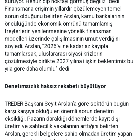
sürüyor. Henüz dip nok­tayı görmüş değiliz" dedi.
Finans­mana erişimin yıllardır çözüle­meyen temel
sorun olduğunu be­lirten Arslan, kamu bankalarının
öncülüğünde ekonomik ömrü­nü tamamlamış
treylerlerin ye­nilenmesine yönelik finansman
modelleri üzerinde çalışılması­nın umut verdiğini
söyledi. Ars­lan, "2026'yı ne kadar az kayıpla
tamamlarsak, uluslararası siya­si krizlerin
çözülmesiyle birlik­te 2027 yılına ilişkin beklentimiz bu
yıla göre daha olumlu" dedi.
Denetimsizlik haksız rekabeti büyütüyor
TREDER Başkanı Seyit Arslan’a göre sektörün bugün
karşı karşıya olduğu en önemli sorun denetim
eksikliği. Pazarın daraldığı dönemlerde kayıt dışı
üretim ve sahtecilik vakalarının arttığını belirten
Arslan, gerekli belgelere sahip olmadan üretim yapan