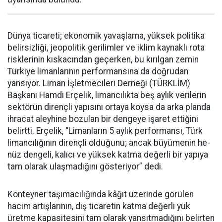
Dünya ticareti; ekonomik yavaşlama, yüksek poli­tika
belirsizliği, jeopoli­tik gerilimler ve iklim kaynaklı rota
risklerinin kıskacından ge­çerken, bu kırılgan zemin
Tür­kiye limanlarının performansı­na da doğrudan
yansıyor. Liman İşletmecileri Derneği (TÜRK­LİM)
Başkanı Hamdi Erçelik, limancılıkta beş aylık verilerin
sektörün dirençli yapısını or­taya koysa da arka planda
ihra­cat aleyhine bozulan bir denge­ye işaret ettiğini
belirtti. Erçelik, “Limanların 5 aylık performan­sı, Türk
limancılığının dirençli olduğunu; ancak büyümenin he­
nüz dengeli, kalıcı ve yüksek kat­ma değerli bir yapıya
tam olarak ulaşmadığını gösteriyor” dedi.
Konteyner taşımacılığında kâ­ğıt üzerinde görülen
hacim ar­tışlarının, dış ticaretin katma değerli yük
üretme kapasitesini tam olarak yansıtmadığını belir­ten