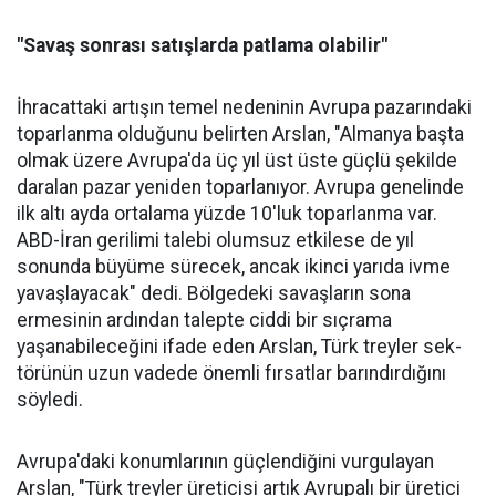
"Savaş sonrası satışlarda patlama olabilir"
İhracattaki artışın temel nede­ninin Avrupa pazarındaki
topar­lanma olduğunu belirten Arslan, "Almanya başta
olmak üzere Av­rupa'da üç yıl üst üste güçlü şe­kilde
daralan pazar yeniden to­parlanıyor. Avrupa genelinde
ilk altı ayda ortalama yüzde 10'luk toparlanma var.
ABD-İran geri­limi talebi olumsuz etkilese de yıl
sonunda büyüme sürecek, ancak ikinci yarıda ivme
yavaşlayacak" dedi. Bölgedeki savaşların sona
ermesinin ardından talepte ciddi bir sıçrama
yaşanabileceğini ifa­de eden Arslan, Türk treyler sek­
törünün uzun vadede önemli fır­satlar barındırdığını
söyledi.
Avrupa'daki konumlarının güçlendiğini vurgulayan
Arslan, "Türk treyler üreticisi artık Avru­palı bir üretici