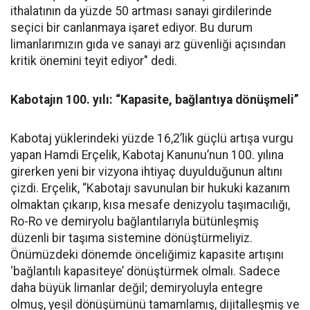
ithalatının da yüzde 50 artma­sı sanayi girdilerinde
seçici bir canlanmaya işaret ediyor. Bu du­rum
limanlarımızın gıda ve sa­nayi arz güvenliği açısından
kri­tik önemini teyit ediyor" dedi.
Kabotajın 100. yılı: “Kapasite, bağlantıya dönüşmeli”
Kabotaj yüklerindeki yüzde 16,2’lik güçlü artışa vurgu
yapan Hamdi Erçelik, Kabotaj Kanunu’nun 100. yılına
girerken yeni bir vizyona ihtiyaç duyulduğunun altını
çizdi. Erçelik, “Kabotajı savunulan bir hukuki kazanım
olmaktan çıkarıp, kısa mesafe denizyolu taşımacılığı,
Ro-Ro ve demiryolu bağlantılarıyla bütünleşmiş
düzenli bir taşıma sistemine dönüştürmeliyiz.
Önümüzdeki dönemde önceliğimiz kapasite artışını
‘bağlantılı kapasiteye’ dönüştürmek olmalı. Sadece
daha büyük limanlar değil; demiryoluyla entegre
olmuş, yeşil dönüşümünü tamamlamış, dijitalleşmiş ve