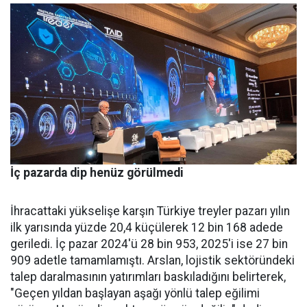
İç pazarda dip henüz görülmedi
İhracattaki yükselişe karşın Türkiye treyler pazarı yılın
ilk yarısında yüzde 20,4 küçülerek 12 bin 168 adede
geriledi. İç pa­zar 2024'ü 28 bin 953, 2025'i ise 27 bin
909 adetle tamamlamış­tı. Arslan, lojistik sektöründeki
talep daralmasının yatırımları baskıladığını belirterek,
"Geçen yıldan başlayan aşağı yönlü talep eğilimi