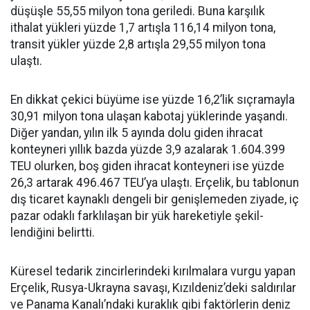
düşüşle 55,55 milyon to­na geriledi. Buna karşılık
ithalat yükleri yüzde 1,7 artışla 116,14 milyon tona,
transit yükler yüz­de 2,8 artışla 29,55 milyon tona
ulaştı.
En dikkat çekici büyü­me ise yüzde 16,2’lik sıçramayla
30,91 milyon tona ulaşan kabotaj yüklerinde yaşandı.
Diğer yan­dan, yılın ilk 5 ayında dolu giden ihracat
konteyneri yıllık baz­da yüzde 3,9 azalarak 1.604.399
TEU olurken, boş giden ihracat konteyneri ise yüzde
26,3 arta­rak 496.467 TEU’ya ulaştı. Erçe­lik, bu tablonun
dış ticaret kay­naklı dengeli bir genişlemeden ziyade, iç
pazar odaklı farklıla­şan bir yük hareketiyle şekil­
lendiğini belirtti.
Küresel teda­rik zincirlerindeki kırılmalara vurgu yapan
Erçelik, Rusya-Uk­rayna savaşı, Kızıldeniz’deki saldırılar
ve Panama Kanalı’n­daki kuraklık gibi faktörlerin de­niz