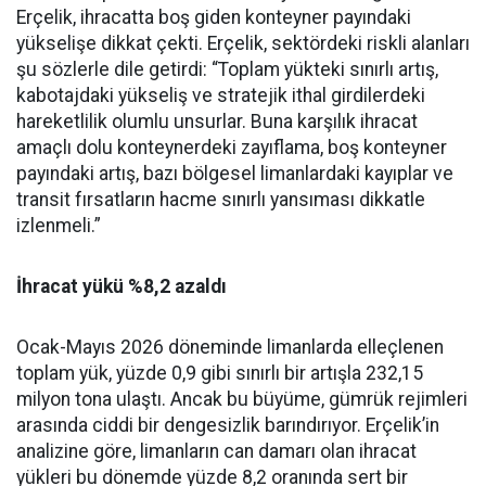
Erçelik, ihracatta boş giden konteyner payındaki
yükselişe dikkat çekti. Erçelik, sektörde­ki riskli alanları
şu sözlerle dile getirdi: “Toplam yükteki sınır­lı artış,
kabotajdaki yükseliş ve stratejik ithal girdilerdeki
hare­ketlilik olumlu unsurlar. Buna karşılık ihracat
amaçlı dolu kon­teynerdeki zayıflama, boş kon­teyner
payındaki artış, bazı böl­gesel limanlardaki kayıplar ve
transit fırsatların hacme sınır­lı yansıması dikkatle
izlenmeli.”
İhracat yükü %8,2 azaldı
Ocak-Mayıs 2026 dönemin­de limanlarda elleçlenen
top­lam yük, yüzde 0,9 gibi sınır­lı bir artışla 232,15
milyon tona ulaştı. Ancak bu büyüme, güm­rük rejimleri
arasında ciddi bir dengesizlik barındırıyor. Erçe­lik’in
analizine göre, limanların can damarı olan ihracat
yükleri bu dönemde yüzde 8,2 oranında sert bir