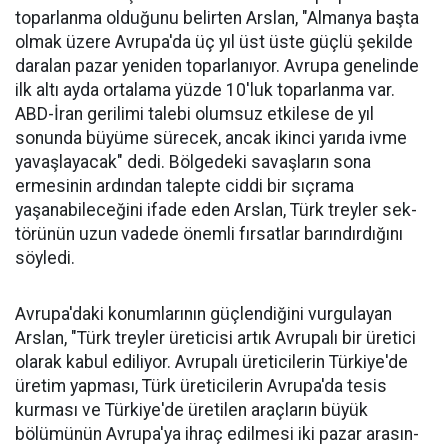
topar­lanma olduğunu belirten Arslan, "Almanya başta
olmak üzere Av­rupa'da üç yıl üst üste güçlü şe­kilde
daralan pazar yeniden to­parlanıyor. Avrupa genelinde
ilk altı ayda ortalama yüzde 10'luk toparlanma var.
ABD-İran geri­limi talebi olumsuz etkilese de yıl
sonunda büyüme sürecek, ancak ikinci yarıda ivme
yavaşlayacak" dedi. Bölgedeki savaşların sona
ermesinin ardından talepte ciddi bir sıçrama
yaşanabileceğini ifa­de eden Arslan, Türk treyler sek­
törünün uzun vadede önemli fır­satlar barındırdığını
söyledi.
Avrupa'daki konumlarının güçlendiğini vurgulayan
Arslan, "Türk treyler üreticisi artık Avru­palı bir üretici
ola­rak kabul ediliyor. Avrupalı üreticile­rin Türkiye'de
üre­tim yapması, Türk üreticilerin Avru­pa'da tesis
kurması ve Türkiye'de üreti­len araçların büyük
bölümünün Avru­pa'ya ihraç edilme­si iki pazar arasın­