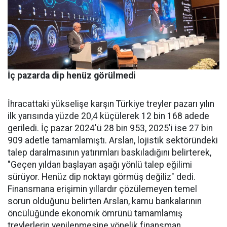
İç pazarda dip henüz görülmedi
İhracattaki yükselişe karşın Türkiye treyler pazarı yılın
ilk yarısında yüzde 20,4 küçülerek 12 bin 168 adede
geriledi. İç pa­zar 2024'ü 28 bin 953, 2025'i ise 27 bin
909 adetle tamamlamış­tı. Arslan, lojistik sektöründeki
talep daralmasının yatırımları baskıladığını belirterek,
"Geçen yıldan başlayan aşağı yönlü talep eğilimi
sürüyor. Henüz dip nok­tayı görmüş değiliz" dedi.
Finans­mana erişimin yıllardır çözüle­meyen temel
sorun olduğunu be­lirten Arslan, kamu bankalarının
öncülüğünde ekonomik ömrü­nü tamamlamış
treylerlerin ye­nilenmesine yönelik finansman