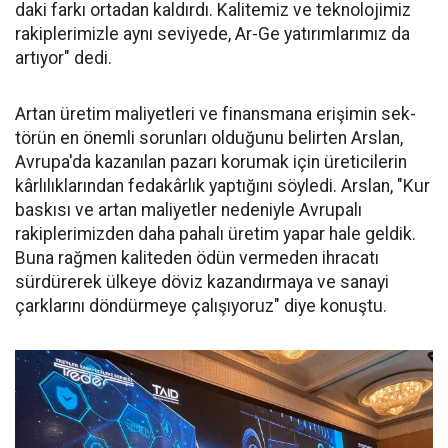
daki farkı ortadan kaldırdı. Kalitemiz ve teknolojimiz
ra­kiplerimizle aynı seviyede, Ar-Ge ya­tırımlarımız da
ar­tıyor" dedi.
Artan üretim ma­liyetleri ve finans­mana erişimin sek­
törün en önemli sorunları oldu­ğunu belirten Arslan,
Avrupa'da kazanılan pazarı korumak için üreticilerin
kârlılıklarından fe­dakârlık yaptığını söyledi. Arslan, "Kur
baskısı ve artan maliyetler nedeniyle Avrupalı
rakiplerimiz­den daha pahalı üretim yapar ha­le geldik.
Buna rağmen kaliteden ödün vermeden ihracatı
sürdüre­rek ülkeye döviz kazandırmaya ve sanayi
çarklarını döndürmeye ça­lışıyoruz" diye konuştu.