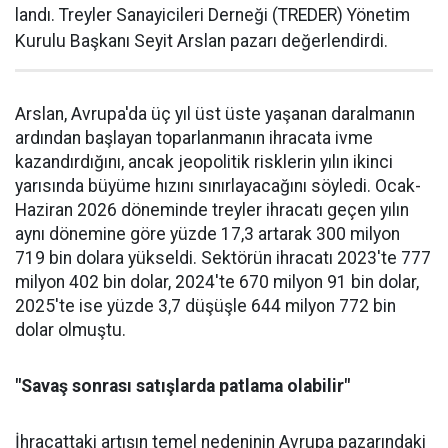
landı. Treyler Sanayicileri Der­neği (TREDER) Yönetim
Kurulu Başkanı Seyit Arslan pazarı değerlendirdi.
Arslan, Avrupa'da üç yıl üst üste yaşanan daralma­nın
ardından başlayan toparlan­manın ihracata ivme
kazandır­dığını, ancak jeopolitik riskle­rin yılın ikinci
yarısında büyüme hızını sınırlayacağını söyledi. Ocak-
Haziran 2026 döneminde treyler ihracatı geçen yılın
aynı dönemine göre yüzde 17,3 artarak 300 milyon
719 bin dolara yüksel­di. Sektörün ihracatı 2023'te 777
milyon 402 bin dolar, 2024'te 670 milyon 91 bin dolar,
2025'te ise yüzde 3,7 düşüşle 644 milyon 772 bin
dolar olmuştu.
"Savaş sonrası satışlarda patlama olabilir"
İhracattaki artışın temel nede­ninin Avrupa pazarındaki