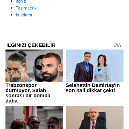
deniz
Taşımacılık
İs adamı