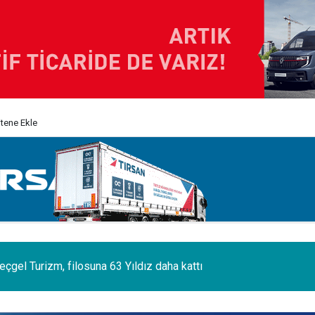
itene Ekle
 sektörünün acı kaybı; Cihan Yıldıran vefat etti