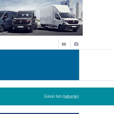
11:43
SOCAR Terminal de, MSC Tiger Servisi'nin uğrak 
Günün tüm
haberleri