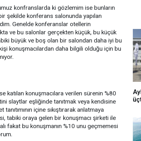
muz konfranslarda ki gözlemim ise bunların
 bir şekilde konferans salonunda yapılan
im. Genelde konferanslar otellerin
kta ve bu salonlar gerçekten küçük, bu küçük
biki büyük ve boş olan bir salondan daha iyi bu
kişi konuşmacılardan daha bilgili olduğu için bu
mıyor.
Ayb
se katılan konuşmacılara verilen sürenin %80
üç
ini slaytlar eşliğinde tanıtmak veya kendisine
et tanıtımının içine sıkıştırarak anlatmaya
i, tabiki oraya gelen bir konuşmacı şirketi ile
yapmalı fakat bu konuşmanın %10 unu geçmemesi
orum.