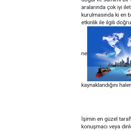
aralarında çok iyi i
kurulmasında ki en b
etkinlik ile ilgili d
ne
kaynaklandığını hal
İşimin en güzel taraf
konuşmacı veya dinley