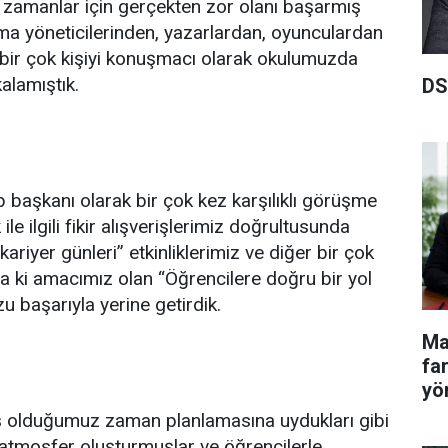
 o zamanlar için gerçekten zor olanı başarmış
ma yöneticilerinden, yazarlardan, oyunculardan
 bir çok kişiyi konuşmacı olarak okulumuzda
kalamıştık.
DS
p başkanı olarak bir çok kez karşılıklı görüşme
 ile ilgili fikir alışverişlerimiz doğrultusunda
riyer günleri” etkinliklerimiz ve diğer bir çok
ki amacımız olan “Öğrencilere doğru bir yol
başarıyla yerine getirdik.
Ma
fa
yö
 olduğumuz zaman planlamasına uydukları gibi
atmosfer oluşturmuşlar ve öğrencilerle