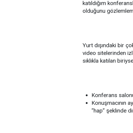
katıldığım konferansl
olduğunu gözlemleme
Yurt dışındaki bir ço
video sitelerinden iz
sıklıkla katılan biriy
Konferans salonu
Konuşmacının ayrı
“hap” şeklinde din