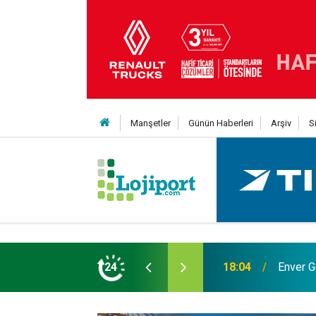
Manşetler
Günün Haberleri
Arşiv
S
 Yıldız daha kattı
24
12:50
Lojistik