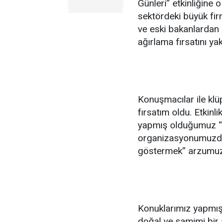
Günleri” etkinliğine
sektördeki büyük fir
ve eski bakanlardan
ağırlama fırsatını ya
Konuşmacılar ile klü
fırsatım oldu. Etkinlik
yapmış olduğumuz “ka
organizasyonumuzda 
göstermek” arzumuzu 
Konuklarımız yapmış
doğal ve samimi bir 