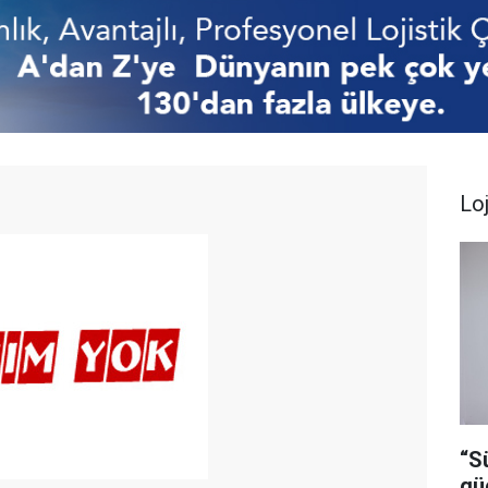
Loj
“S
gü