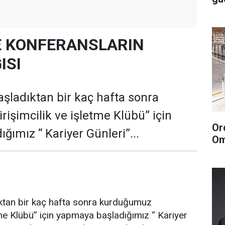
E KONFERANSLARIN
ISI
şladıktan bir kaç hafta sonra
işimcilik ve işletme Klübü” için
Or
ğımız “ Kariyer Günleri”...
Om
ıktan bir kaç hafta sonra kurduğumuz
etme Klübü” için yapmaya başladığımız “ Kariyer