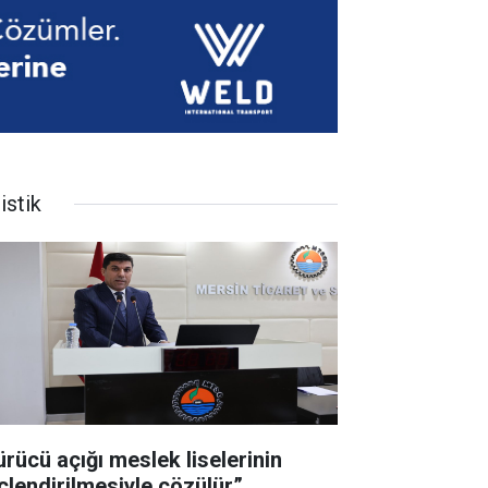
istik
ürücü açığı meslek liselerinin
çlendirilmesiyle çözülür”