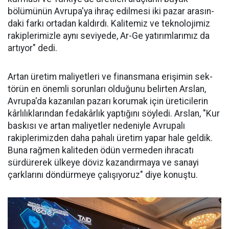
bölümünün Avru­pa'ya ihraç edilme­si iki pazar arasın­
daki farkı ortadan kaldırdı. Kalitemiz ve teknolojimiz
ra­kiplerimizle aynı seviyede, Ar-Ge ya­tırımlarımız da
ar­tıyor" dedi.
Artan üretim ma­liyetleri ve finans­mana erişimin sek­
törün en önemli sorunları oldu­ğunu belirten Arslan,
Avrupa'da kazanılan pazarı korumak için üreticilerin
kârlılıklarından fe­dakârlık yaptığını söyledi. Arslan, "Kur
baskısı ve artan maliyetler nedeniyle Avrupalı
rakiplerimiz­den daha pahalı üretim yapar ha­le geldik.
Buna rağmen kaliteden ödün vermeden ihracatı
sürdüre­rek ülkeye döviz kazandırmaya ve sanayi
çarklarını döndürmeye ça­lışıyoruz" diye konuştu.