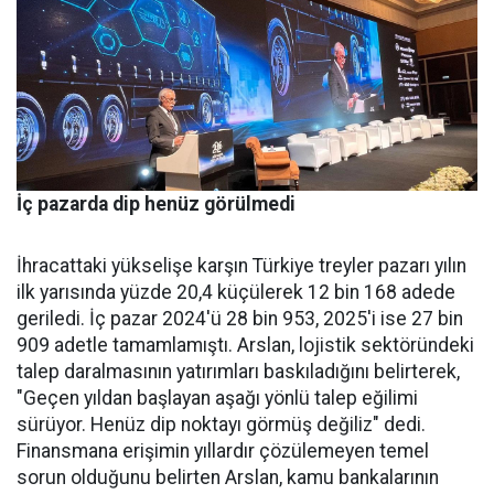
İç pazarda dip henüz görülmedi
İhracattaki yükselişe karşın Türkiye treyler pazarı yılın
ilk yarısında yüzde 20,4 küçülerek 12 bin 168 adede
geriledi. İç pa­zar 2024'ü 28 bin 953, 2025'i ise 27 bin
909 adetle tamamlamış­tı. Arslan, lojistik sektöründeki
talep daralmasının yatırımları baskıladığını belirterek,
"Geçen yıldan başlayan aşağı yönlü talep eğilimi
sürüyor. Henüz dip nok­tayı görmüş değiliz" dedi.
Finans­mana erişimin yıllardır çözüle­meyen temel
sorun olduğunu be­lirten Arslan, kamu bankalarının