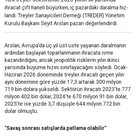
ihracat çift haneli bü­yürken, iç pazardaki daralma hız­
landı. Treyler Sanayicileri Der­neği (TREDER) Yönetim
Kurulu Başkanı Seyit Arslan pazarı değerlendirdi.
Arslan, Avrupa'da üç yıl üst üste yaşanan daralma­nın
ardından başlayan toparlan­manın ihracata ivme
kazandır­dığını, ancak jeopolitik riskle­rin yılın ikinci
yarısında büyüme hızını sınırlayacağını söyledi. Ocak-
Haziran 2026 döneminde treyler ihracatı geçen yılın
aynı dönemine göre yüzde 17,3 artarak 300 milyon
719 bin dolara yüksel­di. Sektörün ihracatı 2023'te 777
milyon 402 bin dolar, 2024'te 670 milyon 91 bin dolar,
2025'te ise yüzde 3,7 düşüşle 644 milyon 772 bin
dolar olmuştu.
"Savaş sonrası satışlarda patlama olabilir"