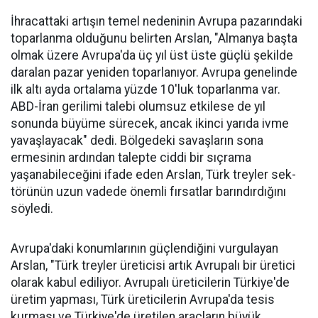
İhracattaki artışın temel nede­ninin Avrupa pazarındaki
topar­lanma olduğunu belirten Arslan, "Almanya başta
olmak üzere Av­rupa'da üç yıl üst üste güçlü şe­kilde
daralan pazar yeniden to­parlanıyor. Avrupa genelinde
ilk altı ayda ortalama yüzde 10'luk toparlanma var.
ABD-İran geri­limi talebi olumsuz etkilese de yıl
sonunda büyüme sürecek, ancak ikinci yarıda ivme
yavaşlayacak" dedi. Bölgedeki savaşların sona
ermesinin ardından talepte ciddi bir sıçrama
yaşanabileceğini ifa­de eden Arslan, Türk treyler sek­
törünün uzun vadede önemli fır­satlar barındırdığını
söyledi.
Avrupa'daki konumlarının güçlendiğini vurgulayan
Arslan, "Türk treyler üreticisi artık Avru­palı bir üretici
ola­rak kabul ediliyor. Avrupalı üreticile­rin Türkiye'de
üre­tim yapması, Türk üreticilerin Avru­pa'da tesis
kurması ve Türkiye'de üreti­len araçların büyük