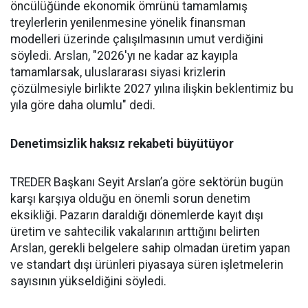
öncülüğünde ekonomik ömrü­nü tamamlamış
treylerlerin ye­nilenmesine yönelik finansman
modelleri üzerinde çalışılması­nın umut verdiğini
söyledi. Ars­lan, "2026'yı ne kadar az kayıpla
tamamlarsak, uluslararası siya­si krizlerin
çözülmesiyle birlik­te 2027 yılına ilişkin beklentimiz bu
yıla göre daha olumlu" dedi.
Denetimsizlik haksız rekabeti büyütüyor
TREDER Başkanı Seyit Arslan’a göre sektörün bugün
karşı karşıya olduğu en önemli sorun denetim
eksikliği. Pazarın daraldığı dönemlerde kayıt dışı
üretim ve sahtecilik vakalarının arttığını belirten
Arslan, gerekli belgelere sahip olmadan üretim yapan
ve standart dışı ürünleri piyasaya süren işletmelerin
sayısının yükseldiğini söyledi.