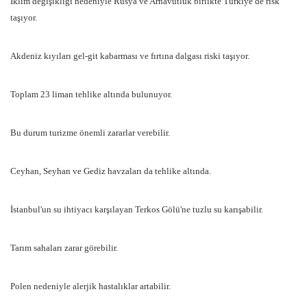
İklim değişikliği nedeniyle Rusya ve Arnavutluk birlikte Türkiye de risk
taşıyor.
Akdeniz kıyıları gel-git kabarması ve fırtına dalgası riski taşıyor.
Toplam 23 liman tehlike altında bulunuyor.
Bu durum turizme önemli zararlar verebilir.
Ceyhan, Seyhan ve Gediz havzaları da tehlike altında.
İstanbul'un su ihtiyacı karşılayan Terkos Gölü'ne tuzlu su karışabilir.
Tarım sahaları zarar görebilir.
Polen nedeniyle alerjik hastalıklar artabilir.