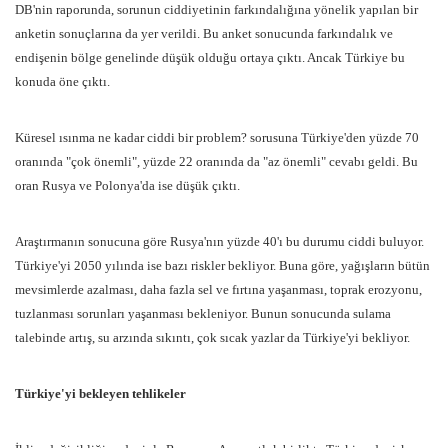
DB'nin raporunda, sorunun ciddiyetinin farkındalığına yönelik yapılan bir
anketin sonuçlarına da yer verildi. Bu anket sonucunda farkındalık ve
endişenin bölge genelinde düşük olduğu ortaya çıktı. Ancak Türkiye bu
konuda öne çıktı.
Küresel ısınma ne kadar ciddi bir problem? sorusuna Türkiye'den yüzde 70
oranında "çok önemli", yüzde 22 oranında da "az önemli" cevabı geldi. Bu
oran Rusya ve Polonya'da ise düşük çıktı.
Araştırmanın sonucuna göre Rusya'nın yüzde 40'ı bu durumu ciddi buluyor.
Türkiye'yi 2050 yılında ise bazı riskler bekliyor. Buna göre, yağışların bütün
mevsimlerde azalması, daha fazla sel ve fırtına yaşanması, toprak erozyonu,
tuzlanması sorunları yaşanması bekleniyor. Bunun sonucunda sulama
talebinde artış, su arzında sıkıntı, çok sıcak yazlar da Türkiye'yi bekliyor.
Türkiye'yi bekleyen tehlikeler