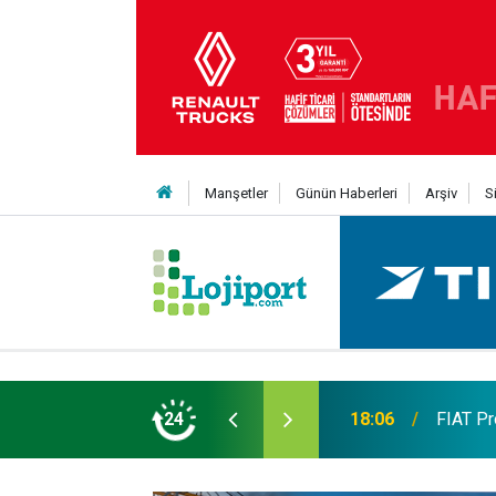
Manşetler
Günün Haberleri
Arşiv
S
 TL’ye varan finansman desteği
24
17:57
Ege'nin