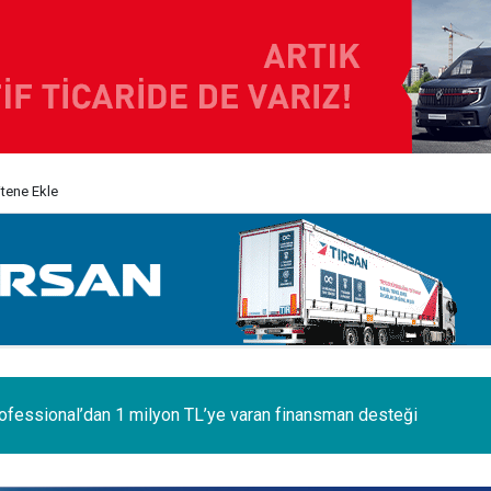
itene Ekle
 ilk Renault Trucks Master Red EDITION'ı ÖKN Lojistik filosunda