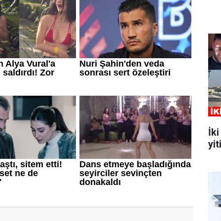
İk
yit