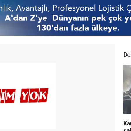
De
Ka
sal