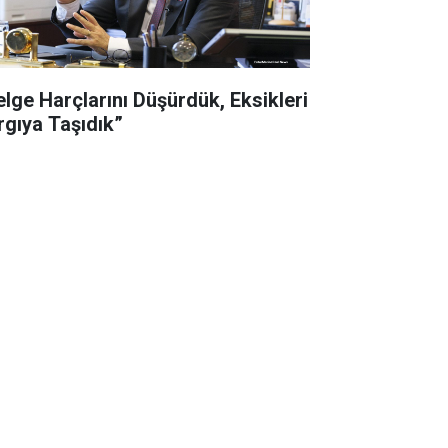
elge Harçlarını Düşürdük, Eksikleri
rgıya Taşıdık”