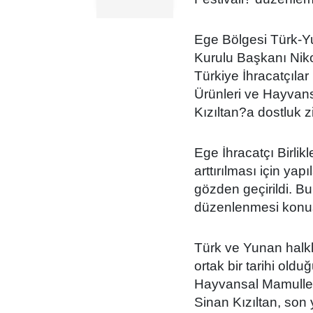
Ege Bölgesi Türk-Y
Kurulu Başkanı Nikol
Türkiye İhracatçıla
Ürünleri ve Hayvansa
Kızıltan?a dostluk zi
Ege İhracatçı Birlikle
arttırılması için yap
gözden geçirildi. B
düzenlenmesi konusu
Türk ve Yunan halkl
ortak bir tarihi old
Hayvansal Mamuller 
Sinan Kızıltan, son 