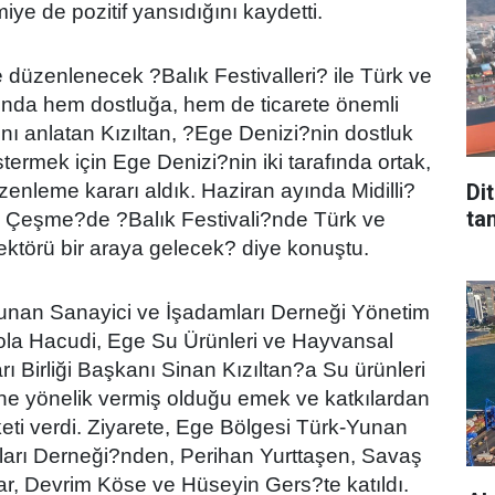
ye de pozitif yansıdığını kaydetti.
 düzenlenecek ?Balık Festivalleri? ile Türk ve
ında hem dostluğa, hem de ticarete önemli
nı anlatan Kızıltan, ?Ege Denizi?nin dostluk
ermek için Ege Denizi?nin iki tarafında ortak,
Di
zenleme kararı aldık. Haziran ayında Midilli?
tan
Çeşme?de ?Balık Festivali?nde Türk ve
ektörü bir araya gelecek? diye konuştu.
unan Sanayici ve İşadamları Derneği Yönetim
ola Hacudi, Ege Su Ürünleri ve Hayvansal
rı Birliği Başkanı Sinan Kızıltan?a Su ürünleri
ne yönelik vermiş olduğu emek ve katkılardan
keti verdi. Ziyarete, Ege Bölgesi Türk-Yunan
ları Derneği?nden, Perihan Yurttaşen, Savaş
r, Devrim Köse ve Hüseyin Gers?te katıldı.