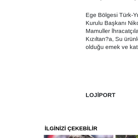
Ege Bölgesi Türk-Y
Kurulu Başkanı Nik
Mamuller İhracatçıl
Kızıltan?a, Su ürünl
olduğu emek ve katk
LOJİPORT