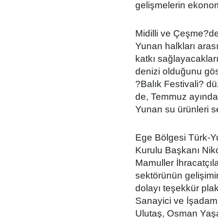
gelişmelerin ekonomi
Midilli ve Çeşme?de
Yunan halkları aras
katkı sağlayacakları
denizi olduğunu göst
?Balık Festivali? dü
de, Temmuz ayında 
Yunan su ürünleri s
Ege Bölgesi Türk-Y
Kurulu Başkanı Nik
Mamuller İhracatçıla
sektörünün gelişimi
dolayı teşekkür pla
Sanayici ve İşadam
Ulutaş, Osman Yaşa