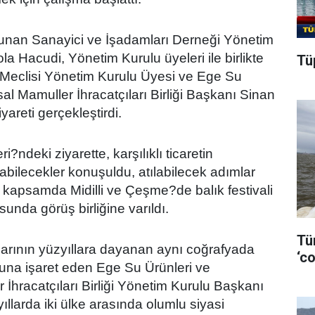
unan Sanayici ve İşadamları Derneği Yönetim
a Hacudi, Yönetim Kurulu üyeleri ile birlikte
Tüp
r Meclisi Yönetim Kurulu Üyesi ve Ege Su
l Mamuller İhracatçıları Birliği Başkanı Sinan
yareti gerçekleştirdi.
ri?ndeki ziyarette, karşılıklı ticaretin
ılabilecekler konuşuldu, atılabilecek adımlar
u kapsamda Midilli ve Çeşme?de balık festivali
nda görüş birliğine varıldı.
Tü
arının yüzyıllara dayanan aynı coğrafyada
‘co
uğuna işaret eden Ege Su Ürünleri ve
İhracatçıları Birliği Yönetim Kurulu Başkanı
yıllarda iki ülke arasında olumlu siyasi