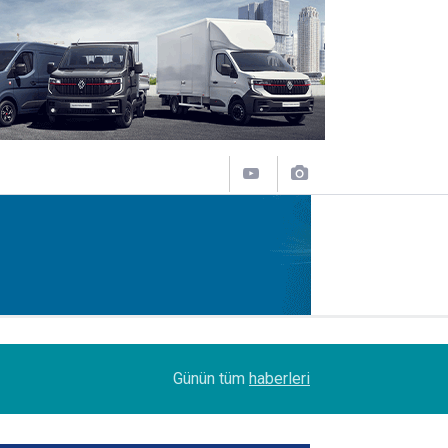
08:51
DSV Türkiye’de bayrak değişimi
Günün tüm
haberleri