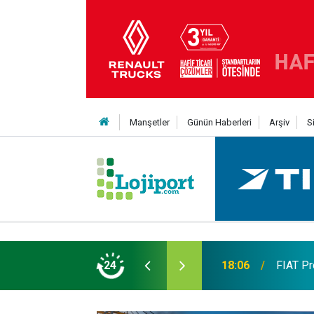
Manşetler
Günün Haberleri
Arşiv
S
 TL’ye varan finansman desteği
24
17:57
Ege'nin