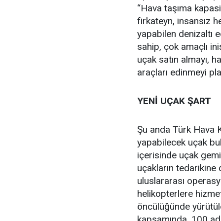
“Hava taşıma kapasit
firkateyn, insansız h
yapabilen denizaltı 
sahip, çok amaçlı ini
uçak satın almayı, ha
araçları edinmeyi pl
YENİ UÇAK ŞART
Şu anda Türk Hava Ku
yapabilecek uçak bul
içerisinde uçak gemi
uçakların tedarikine 
uluslararası operas
helikopterlere hizme
öncülüğünde yürütüle
kapsamında, 100 ade