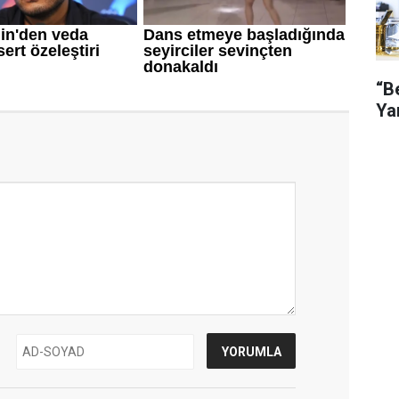
“B
Ya