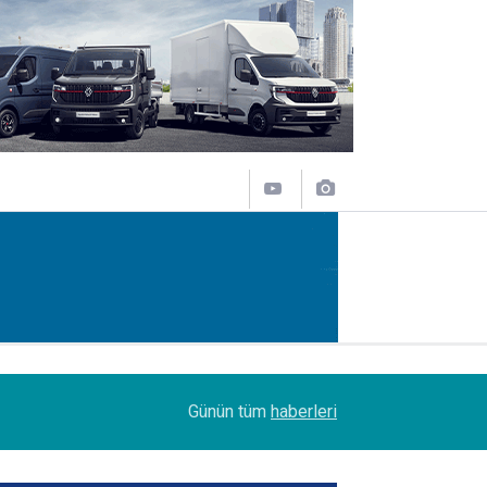
08:51
DSV Türkiye’de bayrak değişimi
Günün tüm
haberleri