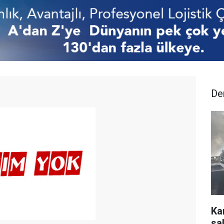
De
Ka
sal