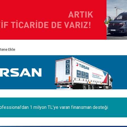
itene Ekle
 ilk Renault Trucks Master Red EDITION'ı ÖKN Lojistik filosunda