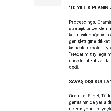
‘10 YILLIK PLANINI
Proceedings, Oramira
stratejik öncelikleri
karmaşık doğasının d
genişlettiğine dikkat
kısacak teknolojik ya
“Hedefimiz iyi eğitim
sürede intikal ve id
dedi.
SAVAŞ DIŞI KULLA
Oramiral Bilgel, Türk
gemisinin de yer aldı
operasyonel ihtiyaçl