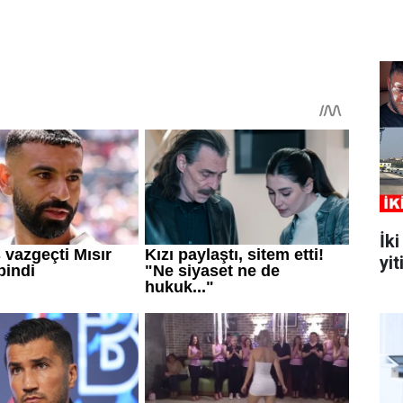
İk
yit