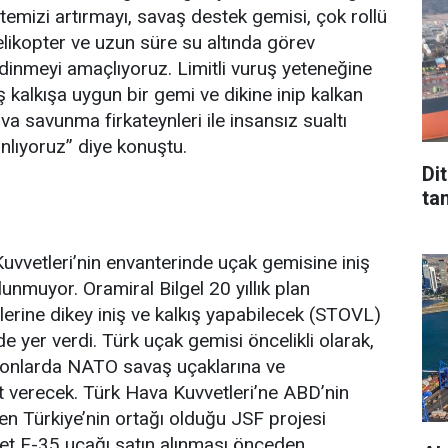
emizi artırmayı, savaş destek gemisi, çok rollü
elikopter ve uzun süre su altında görev
edinmeyi amaçlıyoruz. Limitli vuruş yeteneğine
ş kalkışa uygun bir gemi ve dikine inip kalkan
va savunma firkateynleri ile insansız sualtı
anlıyoruz” diye konuştu.
Di
tan
vvetleri’nin envanterinde uçak gemisine iniş
unmuyor. Oramiral Bilgel 20 yıllık plan
lerine dikey iniş ve kalkış yapabilecek (STOVL)
de yer verdi. Türk uçak gemisi öncelikli olarak,
yonlarda NATO savaş uçaklarına ve
t verecek. Türk Hava Kuvvetleri’ne ABD’nin
n Türkiye’nin ortağı olduğu JSF projesi
t F-35 uçağı satın alınması önceden