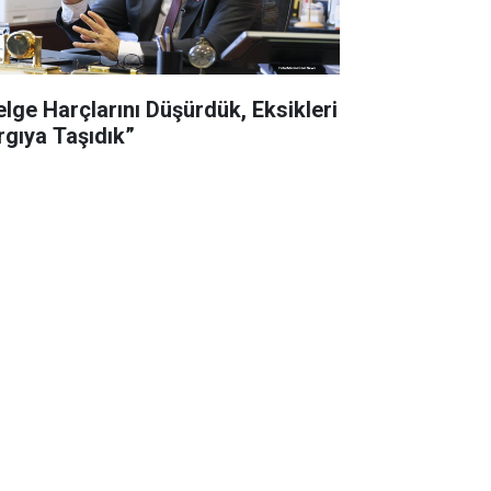
elge Harçlarını Düşürdük, Eksikleri
rgıya Taşıdık”