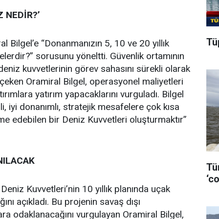
Z NEDİR?’
Tüp
l Bilgel’e “Donanmanızın 5, 10 ve 20 yıllık
 nelerdir?” sorusunu yöneltti. Güvenlik ortamının
eniz kuvvetlerinin görev sahasını sürekli olarak
 çeken Oramiral Bilgel, operasyonel maliyetleri
tırımlara yatırım yapacaklarını vurguladı. Bilgel
li, iyi donanımlı, stratejik mesafelere çok kısa
ame edebilen bir Deniz Kuvvetleri oluşturmaktır”
NILACAK
Tü
‘co
 Deniz Kuvvetleri’nin 10 yıllık planında uçak
ğını açıkladı. Bu projenin savaş dışı
ara odaklanacağını vurgulayan Oramiral Bilgel,