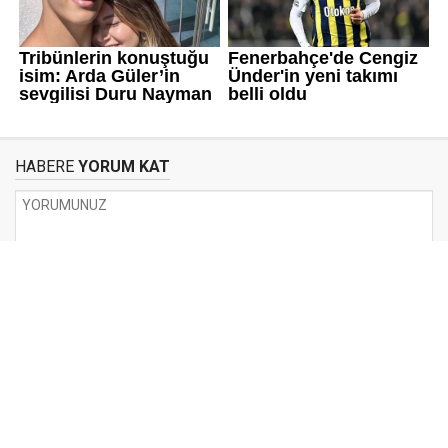
HABERE
YORUM KAT
UYARI:
Küfür, hakaret, rencide edici cümleler veya imalar, inançlara saldırı